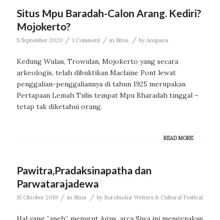
Situs Mpu Baradah-Calon Arang. Kediri?
Mojokerto?
/
/
/
5 September 2020
1 Comment
in
Situs
by
Anapana
Kedung Wulan, Trowulan, Mojokerto yang secara
arkeologis, telah dibuktikan Maclaine Pont lewat
penggalian-penggaliannya di tahun 1925 merupakan
Pertapaan Lemah Tulis tempat Mpu Bharadah tinggal –
tetap tak diketahui orang.
READ MORE
Pawitra,Pradaksinapatha dan
Parwatarajadewa
/
/
15 Oktober 2019
in
Situs
by
Borobudur Writers & Cultural Festival
Hal yang ”aneh” menurut Agus, arca Siwa ini mengenakan