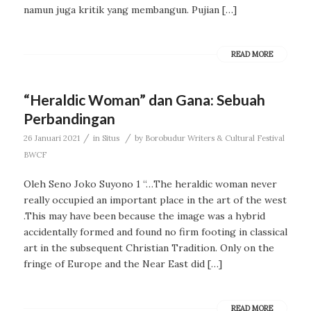
namun juga kritik yang membangun. Pujian […]
READ MORE
“Heraldic Woman” dan Gana: Sebuah
Perbandingan
/
/
26 Januari 2021
in
Situs
by
Borobudur Writers & Cultural Festival
BWCF
Oleh Seno Joko Suyono 1 “…The heraldic woman never
really occupied an important place in the art of the west
.This may have been because the image was a hybrid
accidentally formed and found no firm footing in classical
art in the subsequent Christian Tradition. Only on the
fringe of Europe and the Near East did […]
READ MORE