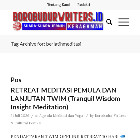
Tentang Kami
Redaksi
Tag Archive for: berlatihmeditasi
Pos
RETREAT MEDITASI PEMULA DAN
LANJUTAN TWIM (Tranquil Wisdom
Insight Meditation)
/
/
21 Juli 2026
in
Agenda Meditasi dan Yoga
by
Borobudur Writers
& Cultural Festival
PENDAFTARAN TWIM OFFLINE RETREAT 10 HARI