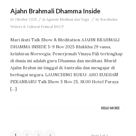
Ajahn Brahmali Dhamma Inside
/
/
10 Oktober 2025
in
Agenda Meditasi dan Yoga
by
Borobudur
Writers & Cultural Festival BWCF
Mari ikuti Talk Show & Meditation AJAHN BRAHMALI
DHAMMA INSIDE 5-9 Nov 2025 Bhikkhu 29 vassa,
kelahiran Norwegia. Penerjemah Vinaya Pāḷi terlengkap
di dunia ini adalah guru Dhamma dan meditasi. Murid
Ajahn Brahm ini tinggal di Australia dan mengajar di
berbagai negara. LAUNCHING BUKU: AHO SUKHAṀ
PEKANBARU Talk Show 5 Nov 25, 18.00 Hotel Furaya
[…]
READ MORE
1
2
3
4
Page 1 of 4