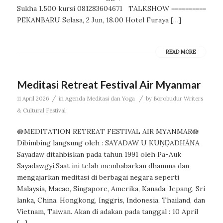
Sukha 1.500 kursi 081283604671 TALKSHOW ==========
PEKANBARU Selasa, 2 Jun, 18.00 Hotel Furaya […]
READ MORE
Meditasi Retreat Festival Air Myanmar
/
/
11 April 2026
in
Agenda Meditasi dan Yoga
by
Borobudur Writers
& Cultural Festival
🪷MEDITATION RETREAT FESTIVAL AIR MYANMAR🪷
Dibimbing langsung oleh : SAYADAW U KUṆḌADHĀNA
Sayadaw ditahbiskan pada tahun 1991 oleh Pa-Auk
Sayadawgyi.Saat ini telah membabarkan dhamma dan
mengajarkan meditasi di berbagai negara seperti
Malaysia, Macao, Singapore, Amerika, Kanada, Jepang, Sri
lanka, China, Hongkong, Inggris, Indonesia, Thailand, dan
Vietnam, Taiwan. Akan di adakan pada tanggal : 10 April