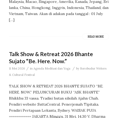
Malaysia, Macao, Singapore, Amerika, Kanada, Jepang, Sri
lanka, China, Hongkong, Inggris, Indonesia, Thailand, dan
Vietnam, Taiwan. Akan di adakan pada tanggal : 01 July
[…]
READ MORE
Talk Show & Retreat 2026 Bhante
Sujato “Be. Here. Now.”
/
/
11 Mei 2026
in
Agenda Meditasi dan Yoga
by
Borobudur Writers
& Cultural Festival
TALK SHOW & RETREAT 2026 BHANTE SUJATO “BE.
HERE. NOW.” PELUNCURAN BUKU “ASK BHANTE”
Bhikkhu 33 vassa. Tradisi hutan silsilah Ajahn Chah.
Pendiri website SuttaCentral. Penerjemah Tipitaka.
Pendiri Pertapaan Lokanta, Sydney. WAISAK PUJA
============ JAKARTA Minggu, 31 Mei, 14.30 V. Dharma