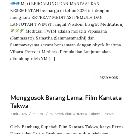
Mari BERGABUNG DAN MANFAATKAN
KESEMPATAN berharga di tahun 2026 ini, dengan
mengikuti RETREAT MEDITASI PEMULA DAN
LANJUTAN TWIM (Tranquil Wisdom Insight Meditation)
Meditasi TWIM adalah melatih Vipassana
(Sammasati), Samatha (Sammasamadhi) dan
Sammawayama secara bersamaan dengan obyek Brahma
Vihara. Retreat Meditasi Pemula dan Lanjutan akan
dibimbing oleh YM […]
READ MORE
Menggosok Barang Lama: Film Kantata
Takwa
/
/
7 Juli 2026
in
Film
by
Borobudur Writers & Cultural Festival
Oleh: Bambang Supriadi Film Kantata Takwa, karya Erros
Djarot dan Gotot Prakosa, menempuh perjalanan