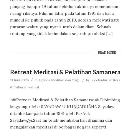
panjang hampir 19 tahun sebelum akhirnya menemukan
ruang rilisnya. Film ini lahir pada tahun 1991 dan baru
muncul ke publik pada tahun 2010, seolah melewati satu
putaran waktu yang nyaris utuh dalam diam. Sebuah
rentang yang tidak lazim dalam sejarah produksi […]
READ MORE
Retreat Meditasi & Pelatihan Samanera
/
/
13 Juni 2026
in
Agenda Meditasi dan Yoga
by
Borobudur Writers
& Cultural Festival
*🪷Retreat Meditasi & Pelatihan Samanera*🪷 Dibimbing
langsung oleh : SAYADAW U KUṆḌADHĀNA Sayadaw
ditahbiskan pada tahun 1991 oleh Pa-Auk
Sayadawgyi.Saat ini telah membabarkan dhamma dan
mengajarkan meditasi di berbagai negara seperti