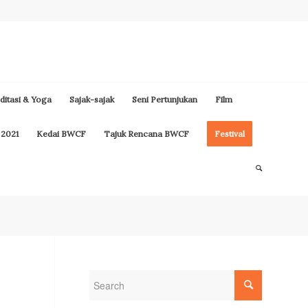
itasi & Yoga
Sajak-sajak
Seni Pertunjukan
Film
 2021
Kedai BWCF
Tajuk Rencana BWCF
Festival