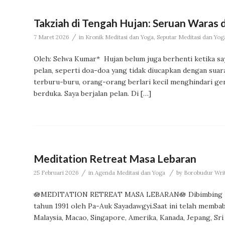
Takziah di Tengah Hujan: Seruan Waras d
/
7 Maret 2026
in
Kronik Meditasi dan Yoga
,
Seputar Meditasi dan Yog
Oleh: Selwa Kumar* Hujan belum juga berhenti ketika sa
pelan, seperti doa-doa yang tidak diucapkan dengan suar
terburu-buru, orang-orang berlari kecil menghindari ge
berduka. Saya berjalan pelan. Di […]
Meditation Retreat Masa Lebaran
/
/
25 Februari 2026
in
Agenda Meditasi dan Yoga
by
Borobudur Write
🪷MEDITATION RETREAT MASA LEBARAN🪷 Dibimbing la
tahun 1991 oleh Pa-Auk Sayadawgyi.Saat ini telah memba
Malaysia, Macao, Singapore, Amerika, Kanada, Jepang, Sri 