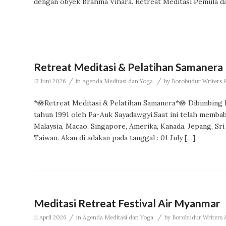
dengan obyek Brahma Vihara. Retreat Meditasi Pemula da
Retreat Meditasi & Pelatihan Samanera
/
/
13 Juni 2026
in
Agenda Meditasi dan Yoga
by
Borobudur Writers &
*🪷Retreat Meditasi & Pelatihan Samanera*🪷 Dibimbi
tahun 1991 oleh Pa-Auk Sayadawgyi.Saat ini telah memba
Malaysia, Macao, Singapore, Amerika, Kanada, Jepang, Sri 
Taiwan. Akan di adakan pada tanggal : 01 July […]
Meditasi Retreat Festival Air Myanmar
/
/
11 April 2026
in
Agenda Meditasi dan Yoga
by
Borobudur Writers &