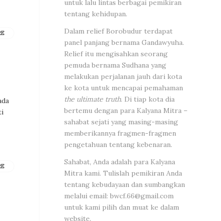
untuk lalu lintas berbagai pemikiran
tentang kehidupan.
Dalam relief Borobudur terdapat
RE
panel panjang bernama Gandawyuha.
Relief itu mengisahkan seorang
pemuda bernama Sudhana yang
melakukan perjalanan jauh dari kota
ke kota untuk mencapai pemahaman
the ultimate truth
. Di tiap kota dia
ada
bertemu dengan para Kalyana Mitra –
i
sahabat sejati yang masing-masing
memberikannya fragmen-fragmen
pengetahuan tentang kebenaran.
Sahabat, Anda adalah para Kalyana
RE
Mitra kami. Tulislah pemikiran Anda
tentang kebudayaan dan sumbangkan
melalui email:
bwcf.66@gmail.com
untuk kami pilih dan muat ke dalam
website.