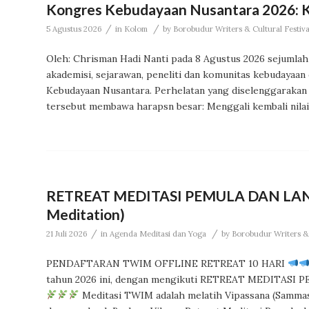
Kongres Kebudayaan Nusantara 2026: 
/
/
5 Agustus 2026
in
Kolom
by
Borobudur Writers & Cultural Festiva
Oleh: Chrisman Hadi Nanti pada 8 Agustus 2026 sejumla
akademisi, sejarawan, peneliti dan komunitas kebudayaa
Kebudayaan Nusantara. Perhelatan yang diselenggaraka
tersebut membawa harapsn besar: Menggali kembali nilai
RETREAT MEDITASI PEMULA DAN LANJ
Meditation)
/
/
21 Juli 2026
in
Agenda Meditasi dan Yoga
by
Borobudur Writers & 
PENDAFTARAN TWIM OFFLINE RETREAT 10 HARI
tahun 2026 ini, dengan mengikuti RETREAT MEDITASI 
Meditasi TWIM adalah melatih Vipassana (Samma