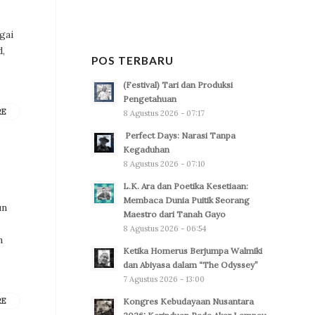
gai
d,
POS TERBARU
(Festival) Tari dan Produksi
Pengetahuan
RE
8 Agustus 2026 - 07:17
Perfect Days: Narasi Tanpa
Kegaduhan
8 Agustus 2026 - 07:10
L.K. Ara dan Poetika Kesetiaan:
Membaca Dunia Puitik Seorang
un
Maestro dari Tanah Gayo
8 Agustus 2026 - 06:54
n
Ketika Homerus Berjumpa Walmiki
dan Abiyasa dalam “The Odyssey”
7 Agustus 2026 - 13:00
Kongres Kebudayaan Nusantara
RE