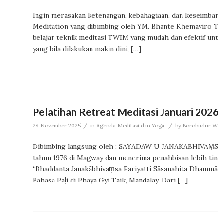
Ingin merasakan ketenangan, kebahagiaan, dan keseimban
Meditation yang dibimbing oleh YM. Bhante Khemaviro T
belajar teknik meditasi TWIM yang mudah dan efektif unt
yang bila dilakukan makin dini, […]
Pelatihan Retreat Meditasi Januari 202
/
/
28 November 2025
in
Agenda Meditasi dan Yoga
by
Borobudur Wr
Dibimbing langsung oleh : SAYADAW U JANAKĀBHIVAṂSA Y
tahun 1976 di Magway dan menerima penahbisan lebih ting
“Bhaddanta Janakābhivaṃsa Pariyatti Sāsanahita Dhammāc
Bahasa Pāḷi di Phaya Gyi Taik, Mandalay. Dari […]