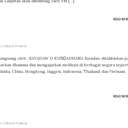
n Lanjutan akan dibimbing oleh YM […]
READ MO
 Cultural Festival
ng langsung oleh : SAYADAW U KUṆḌADHĀNA Sayadaw ditahbiskan p
barkan dhamma dan mengajarkan meditasi di berbagai negara sepert
lanka, China, Hongkong, Inggris, Indonesia, Thailand, dan Vietnam,
READ MO
 Cultural Festival