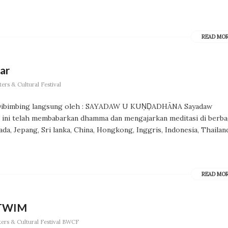
READ MO
ar
ers & Cultural Festival
imbing langsung oleh : SAYADAW U KUṆḌADHĀNA Sayadaw
t ini telah membabarkan dhamma dan mengajarkan meditasi di berba
da, Jepang, Sri lanka, China, Hongkong, Inggris, Indonesia, Thailan
READ MO
n TWIM
ers & Cultural Festival BWCF