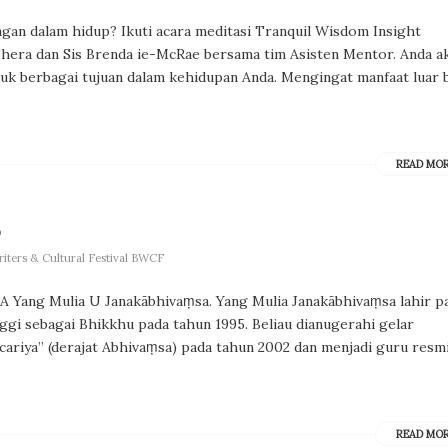
gan dalam hidup? Ikuti acara meditasi Tranquil Wisdom Insight
hera dan Sis Brenda ie-McRae bersama tim Asisten Mentor. Anda a
uk berbagai tujuan dalam kehidupan Anda. Mengingat manfaat luar 
READ MO
6
iters & Cultural Festival BWCF
ang Mulia U Janakābhivaṃsa. Yang Mulia Janakābhivaṃsa lahir p
gi sebagai Bhikkhu pada tahun 1995. Beliau dianugerahi gelar
ariya” (derajat Abhivaṃsa) pada tahun 2002 dan menjadi guru resm
READ MO