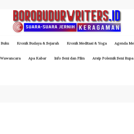
 Buku
Kronik Budaya & Sejarah
Kronik Meditasi & Yoga
Agenda Med
Wawancara
Apa Kabar
Info Seni dan Film
Arsip Polemik Seni Rupa