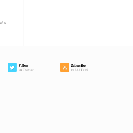
of 6
Follow
Subscribe
on Twitter
to RSS Feed