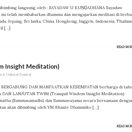
bimbing langsung oleh : SAYADAW U KUṆḌADHĀNA Sayadaw
t ini telah membabarkan dhamma dan mengajarkan meditasi di berba
da, Jepang, Sri lanka, China, Hongkong, Inggris, Indonesia, Thailan
il […]
READ MO
 Insight Meditation)
 & Cultural Festival
i BERGABUNG DAN MANFAATKAN KESEMPATAN berharga di tah
A DAN LANJUTAN TWIM (Tranquil Wisdom Insight Meditation)
Samatha (Sammasamadhi) dan Sammawayama secara bersamaan denga
utan akan dibimbing oleh YM Bhante Dhammiko […]
READ MO