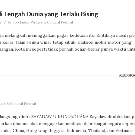
i Tengah Dunia yang Terlalu Bising
/
a
by
Borobudur Writers & Cultural Festival
ya melangkah meninggalkan pagar kedutaan itu. Rintiknya masih ja
a keras. Jalan Teuku Umar tetap sibuk. Klakson mobil, motor yang
nangan. Kota ini seperti tidak pernah benar-benar punya waktu unt
READ MO
rs & Cultural Festival
ngsung oleh : SAYADAW U KUṆḌADHĀNA Sayadaw ditahbiskan p
barkan dhamma dan mengajarkan meditasi di berbagai negara sepert
lanka, China, Hongkong, Inggris, Indonesia, Thailand, dan Vietnam,