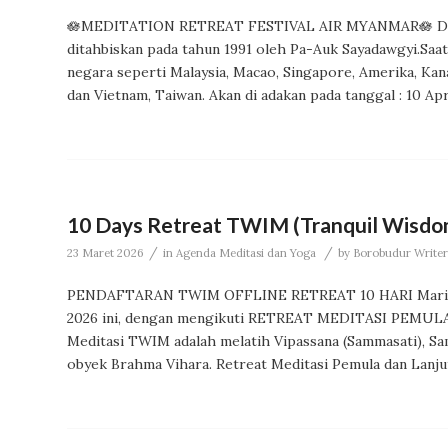
🪷MEDITATION RETREAT FESTIVAL AIR MYANMAR🪷 Di
ditahbiskan pada tahun 1991 oleh Pa-Auk Sayadawgyi.Saa
negara seperti Malaysia, Macao, Singapore, Amerika, Kana
dan Vietnam, Taiwan. Akan di adakan pada tanggal : 10 Apr
10 Days Retreat TWIM (Tranquil Wisdom
/
/
23 Maret 2026
in
Agenda Meditasi dan Yoga
by
Borobudur Writers
PENDAFTARAN TWIM OFFLINE RETREAT 10 HARI Mar
2026 ini, dengan mengikuti RETREAT MEDITASI PEMUL
Meditasi TWIM adalah melatih Vipassana (Sammasati), 
obyek Brahma Vihara. Retreat Meditasi Pemula dan Lanj