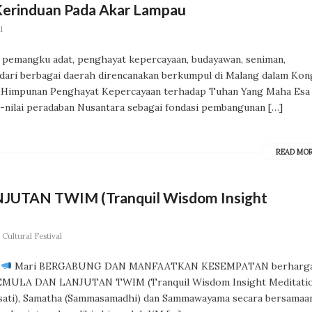
Kerinduan Pada Akar Lampau
l
h pemangku adat, penghayat kepercayaan, budayawan, seniman,
n dari berbagai daerah direncanakan berkumpul di Malang dalam Ko
n Himpunan Penghayat Kepercayaan terhadap Tuhan Yang Maha Esa
-nilai peradaban Nusantara sebagai fondasi pembangunan […]
READ MO
UTAN TWIM (Tranquil Wisdom Insight
Cultural Festival
Mari BERGABUNG DAN MANFAATKAN KESEMPATAN berharga
PEMULA DAN LANJUTAN TWIM (Tranquil Wisdom Insight Meditati
sati), Samatha (Sammasamadhi) dan Sammawayama secara bersamaa