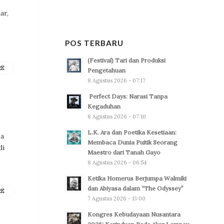
ar,
POS TERBARU
(Festival) Tari dan Produksi
RE
Pengetahuan
8 Agustus 2026 - 07:17
Perfect Days: Narasi Tanpa
Kegaduhan
8 Agustus 2026 - 07:10
L.K. Ara dan Poetika Kesetiaan:
sa
Membaca Dunia Puitik Seorang
di
Maestro dari Tanah Gayo
8 Agustus 2026 - 06:54
Ketika Homerus Berjumpa Walmiki
dan Abiyasa dalam “The Odyssey”
RE
7 Agustus 2026 - 13:00
Kongres Kebudayaan Nusantara