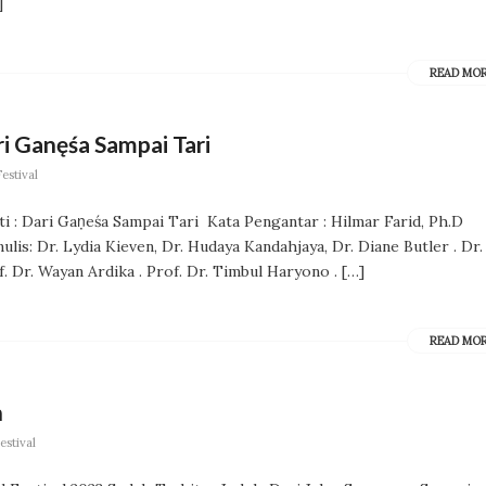
]
READ MO
ri Ganęśa Sampai Tari
estival
ti : Dari Gaṇeśa Sampai Tari Kata Pengantar : Hilmar Farid, Ph.D
is: Dr. Lydia Kieven, Dr. Hudaya Kandahjaya, Dr. Diane Butler . Dr.
. Dr. Wayan Ardika . Prof. Dr. Timbul Haryono . […]
READ MO
n
estival