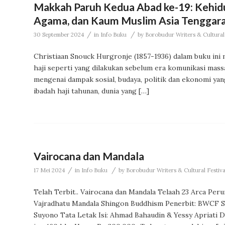
Makkah Paruh Kedua Abad ke-19: Kehidupa
Agama, dan Kaum Muslim Asia Tenggara
/
/
30 September 2024
in
Info Buku
by
Borobudur Writers & Cultural
Christiaan Snouck Hurgronje (1857-1936) dalam buku ini 
haji seperti yang dilakukan sebelum era komunikasi massa
mengenai dampak sosial, budaya, politik dan ekonomi ya
ibadah haji tahunan, dunia yang […]
Vairocana dan Mandala
/
/
17 Mei 2024
in
Info Buku
by
Borobudur Writers & Cultural Festiva
Telah Terbit.. Vairocana dan Mandala Telaah 23 Arca P
Vajradhatu Mandala Shingon Buddhism Penerbit: BWCF Soc
Suyono Tata Letak Isi: Ahmad Bahaudin & Yessy Apriati D