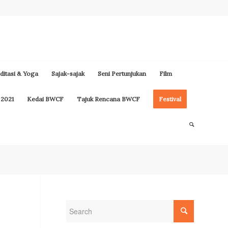
itasi & Yoga
Sajak-sajak
Seni Pertunjukan
Film
 2021
Kedai BWCF
Tajuk Rencana BWCF
Festival