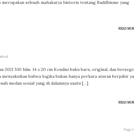
als merupakan sebuah mahakarya historis tentang Buddhisme yang
READ MO
tival
an 2021 510 hlm. 14 x 20 cm Kondisi buku baru, original, dan berseg
an menyaksikan bahwa logika bukan hanya perkara aturan berpikir y
ebuah medan sosial yang di dalamnya suatu […]
READ MO
Page 1 