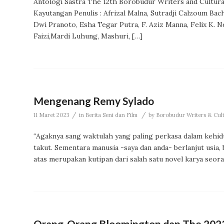
Antologi Sastra The 12th Borobudur Writers and Cultural
Kayutangan Penulis : Afrizal Malna, Sutradji Calzoum Ba
Dwi Pranoto, Esha Tegar Putra, F. Aziz Manna, Felix K.
Faizi,Mardi Luhung, Mashuri, […]
Mengenang Remy Sylado
/
/
11 Maret 2023
in
Berita Seni dan Film
by
Borobudur Writers & Cult
“Agaknya sang waktulah yang paling perkasa dalam kehid
takut. Sementara manusia -saya dan anda- berlanjut usia,
atas merupakan kutipan dari salah satu novel karya seora
Orang-Orang Bloomington dan The 2023 