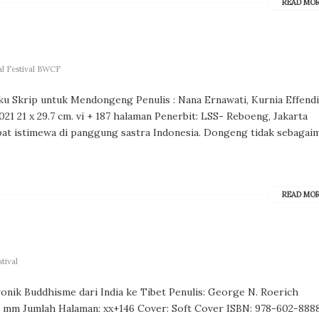
READ MO
al Festival BWCF
u Skrip untuk Mendongeng Penulis : Nana Ernawati, Kurnia Effendi
1 21 x 29.7 cm. vi + 187 halaman Penerbit: LSS- Reboeng, Jakarta
at istimewa di panggung sastra Indonesia. Dongeng tidak sebagai
READ MO
tival
ronik Buddhisme dari India ke Tibet Penulis: George N. Roerich
1.2 mm Jumlah Halaman: xx+146 Cover: Soft Cover ISBN: 978-602-888