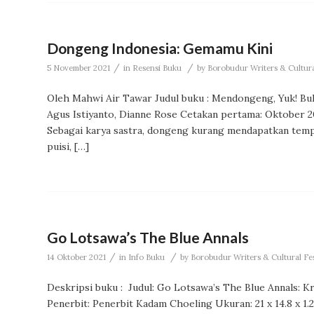
Dongeng Indonesia: Gemamu Kini
/
/
5 November 2021
in
Resensi Buku
by
Borobudur Writers & Cultur
Oleh Mahwi Air Tawar Judul buku : Mendongeng, Yuk! Buk
Agus Istiyanto, Dianne Rose Cetakan pertama: Oktober 202
Sebagai karya sastra, dongeng kurang mendapatkan temp
puisi, […]
Go Lotsawa’s The Blue Annals
/
/
14 Oktober 2021
in
Info Buku
by
Borobudur Writers & Cultural Fes
Deskripsi buku : Judul: Go Lotsawa’s The Blue Annals: K
Penerbit: Penerbit Kadam Choeling Ukuran: 21 x 14.8 x 