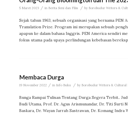
/
/
5 Maret 2023
in
Berita Seni dan Film
by
Borobudur Writers & Cult
Sejak tahun 1963, sebuah organisasi yang bernama PEN 
Translation Prize. Program ini merupakan sebuah pengha
apapun ke dalam bahasa Inggris. PEN America sendiri me
fokus utama pada upaya perlindungan kebebasan bereksp
Membaca Durga
/
/
19 November 2022
in
Info Buku
by
Borobudur Writers & Cultural F
Bunga Rampai Tulisan Tentang Durga Segera Terbit.. Judu
Budi Utama, Prof. Dr. Agus Arismunandar, Dr. Titi Surti N
Baskara, Dr. Wayan Jarrah Sastrawan, Dr. Komang Indra W