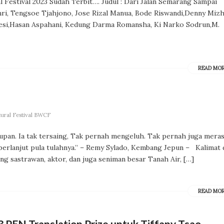
 Festival 2023 Sudah Terbit…. Judul : Dari Jalan Semarang Sampai
chri, Tengsoe Tjahjono, Jose Rizal Manua, Bode Riswandi,Denny Mizh
 Nesi,Hasan Aspahani, Kedung Darma Romansha, Ki Narko Sodrun,M.
READ MO
ural Festival BWCF
upan. Ia tak tersaing, Tak pernah mengeluh. Tak pernah juga mera
 berlanjut pula tulahnya.” – Remy Sylado, Kembang Jepun – Kalimat 
ng sastrawan, aktor, dan juga seniman besar Tanah Air, […]
READ MO
PEN Translation Prize untuk Tiffany Tsao