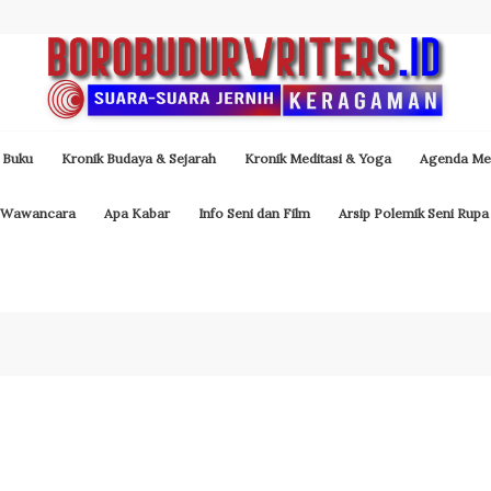
 Buku
Kronik Budaya & Sejarah
Kronik Meditasi & Yoga
Agenda Med
Wawancara
Apa Kabar
Info Seni dan Film
Arsip Polemik Seni Rupa