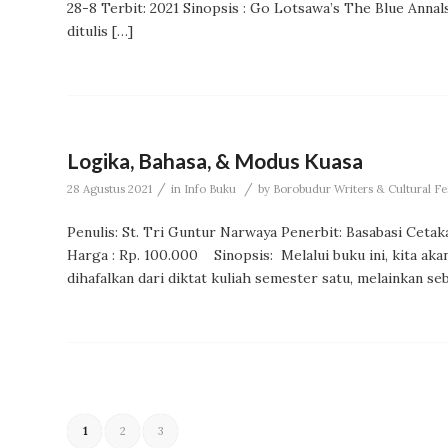
28-8 Terbit: 2021 Sinopsis : Go Lotsawa’s The Blue Ann
ditulis […]
Logika, Bahasa, & Modus Kuasa
/
/
28 Agustus 2021
in
Info Buku
by
Borobudur Writers & Cultural Fes
Penulis: St. Tri Guntur Narwaya Penerbit: Basabasi Cetak
Harga : Rp. 100.000 Sinopsis: Melalui buku ini, kita ak
dihafalkan dari diktat kuliah semester satu, melainkan s
1
2
3