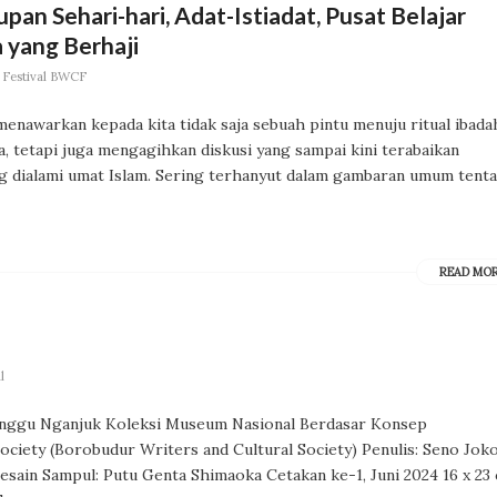
n Sehari-hari, Adat-Istiadat, Pusat Belajar
 yang Berhaji
 Festival BWCF
menawarkan kepada kita tidak saja sebuah pintu menuju ritual ibada
, tetapi juga mengagihkan diskusi yang sampai kini terabaikan
ng dialami umat Islam. Sering terhanyut dalam gambaran umum tent
READ MO
l
erunggu Nganjuk Koleksi Museum Nasional Berdasar Konsep
iety (Borobudur Writers and Cultural Society) Penulis: Seno Jok
esain Sampul: Putu Genta Shimaoka Cetakan ke-1, Juni 2024 16 x 23 