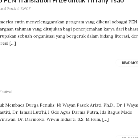
ural Festival BWCF
America rutin menyelenggarakan program yang dikenal sebagai PEN
rgaan tahunan yang ditujukan bagi penerjemahan karya dari bahas
rupakan sebuah organisasi yang bergerak dalam bidang literasi, de
resi […]
READ MO
estival
l: Membaca Durga Penulis: Ni Wayan Pasek Ariati, Ph.D., Dr. I Waya
astiti, Dr. Ismail Lutfhi, I Gde Agus Darma Putra, Ida Bagus Made
irawan, Dr. Darmoko, Wiwin Indiarti, S.S, M.Hum, […]