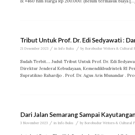
ix +460 hlm Harga Rp 200.000. (Belum termasuk biaya […
Tribut Untuk Prof. Dr. Edi Sedyawati : Da
/
/
21 Desember 2023
in
Info Buku
by
Borobudur Writers & Cultural F
Sudah Terbit…. Judul: Tribut Untuk Prof. Dr. Edi Sedyawa
Direktur Jenderal Kebudayaan, Kemendikbudristek RI Penul
Supratikno Rahardjo . Prof. Dr. Agus Aris Munandar . Prof
Dari Jalan Semarang Sampai Kayutanga
/
/
3 November 2023
in
Info Buku
by
Borobudur Writers & Cultural F