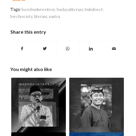
Tags:
borobudurwriters
,
budayaliterasi
,
bukubwcf
,
bwcfsociety
,
literasi
,
sastra
Share this entry
You might also like