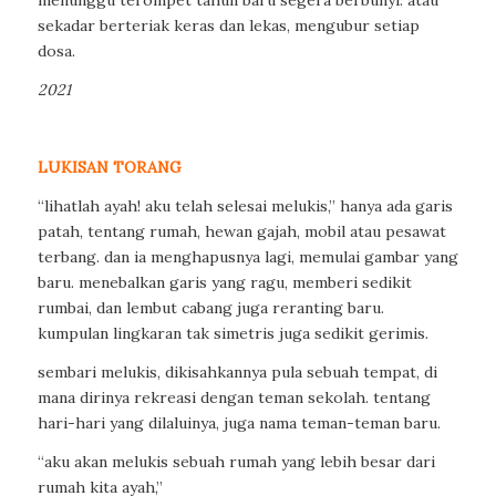
menunggu terompet tahun baru segera berbunyi. atau
sekadar berteriak keras dan lekas, mengubur setiap
dosa.
2021
LUKISAN TORANG
“lihatlah ayah! aku telah selesai melukis,” hanya ada garis
patah, tentang rumah, hewan gajah, mobil atau pesawat
terbang. dan ia menghapusnya lagi, memulai gambar yang
baru. menebalkan garis yang ragu, memberi sedikit
rumbai, dan lembut cabang juga reranting baru.
kumpulan lingkaran tak simetris juga sedikit gerimis.
sembari melukis, dikisahkannya pula sebuah tempat, di
mana dirinya rekreasi dengan teman sekolah. tentang
hari-hari yang dilaluinya, juga nama teman-teman baru.
“aku akan melukis sebuah rumah yang lebih besar dari
rumah kita ayah,”