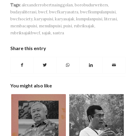
Tags:
alexanderrobertnainggolan
,
borobudurwriters
,
budayaliterasi
,
bwcf
,
bwcfkaryasatra
,
bwcfkumpulanpuisi
,
bwcfsociety
,
karyapuisi
,
karyasajak
,
kumpulanpuisi
,
literasi
,
membacapuisi
,
menulispuisi
,
puisi
,
rubriksajak
,
rubriksajakbwcf
,
sajak
,
sastra
Share this entry
You might also like