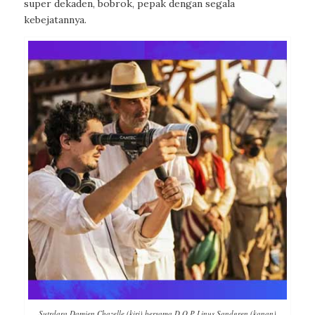
super dekaden, bobrok, pepak dengan segala
kebejatannya.
Sutrdara Damien Chazelle (kiri) bersama D.O.P Linus Sandgren (kanan)