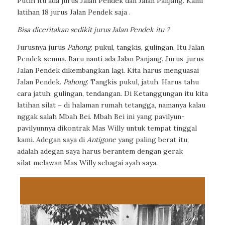
Putih itu ada jurus Jalan Pendek dan Jalan Panjang. Kami
latihan 18 jurus Jalan Pendek saja .
Bisa diceritakan sedikit jurus
Jalan Pendek itu ?
Jurusnya jurus
Pahong
: pukul, tangkis, gulingan. Itu Jalan
Pendek semua. Baru nanti ada Jalan Panjang. Jurus-jurus
Jalan Pendek
dikembangkan lagi. Kita harus
menguasai
Jalan Pendek.
Pahong
. Tangkis pukul, jatuh. Harus tahu
cara jatuh,
gulingan, tendangan. Di Ketanggungan itu kita
latihan silat
– di halaman rumah tetangga, namanya kalau
nggak salah Mbah Bei. Mbah Bei ini yang pavilyun-
pavilyunnya dikontrak Mas Willy untuk tempat tinggal
kami. Adegan saya di
Antigone
yang paling berat itu,
adalah
adegan saya harus berantem dengan gerak
silat
melawan Mas Willy sebagai ayah saya.