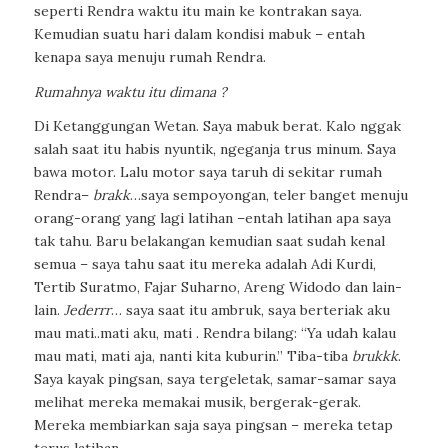
seperti Rendra waktu itu main ke kontrakan saya.
Kemudian suatu hari dalam kondisi mabuk – entah
kenapa saya menuju rumah Rendra.
Rumahnya waktu itu dimana ?
Di Ketanggungan Wetan. Saya mabuk berat. Kalo nggak
salah saat itu habis nyuntik,
ngeganja
trus minum. Saya
bawa motor. Lalu motor saya taruh di sekitar rumah
Rendra–
brakk
…saya sempoyongan, teler banget menuju
orang-orang yang lagi latihan –entah latihan apa saya
tak tahu. Baru belakangan kemudian saat sudah kenal
semua – saya tahu saat itu mereka adalah Adi Kurdi,
Tertib Suratmo, Fajar Suharno, Areng Widodo dan lain-
lain.
Jederrr
… saya saat itu ambruk, saya berteriak aku
mau mati..mati aku, mati . Rendra bilang: “Ya udah kalau
mau mati, mati aja, nanti kita kuburin.” Tiba-tiba
brukkk
.
Saya kayak pingsan, saya tergeletak, samar-samar saya
melihat mereka memakai musik, bergerak-gerak.
Mereka membiarkan saja saya pingsan – mereka tetap