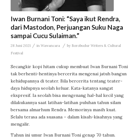
Iwan Burnani Toni: “Saya ikut Rendra,
dari Mastodon, Perjuangan Suku Naga
sampai Cucu Sulaiman.”
/
/
28 Juni 2021
in
Wawancara
by
Borobudur Writers & Cultural
Festival
Secangkir kopi hitam cukup membuat Iwan Burnani Toni
tak berhenti-hentinya bercerita mengenai jatuh bangun
kehidupannya di teater. Bila bercerita tentang teater-
daya hidupnya seolah keluar. Kata-katanya sangat
ekspresif. Ia seolah bisa mengenang hal-hal kecil yang
dilakukannya saat latihan-latihan puluhan tahun silam
bersama almarhum Rendra. Memorinya masih kuat.
Selalu terasa ada suasana – dalam kisah-kisahnya yang
mengalir.
Tahun
ini umur Iwan Burnani Toni genap 70 tahun.