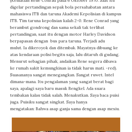
(Kematian Rene Conrad pada 6 Oktober 1970. Saat itu
digelar
pertandingan sepak bola persahabatan antara
mahasiswa ITB dan taruna Akademi Kepolisian di kampus
ITB. Tim taruna kepolisian kalah 2-0. Rene Conrad yang
berambut gondrong dan sama sekali tak terlibat
pertandingan, saat itu dengan motor Harley Davidson
berpapasan dengan
bus para taruna. Terjadi adu
mulut.
Ia dikeroyok dan ditembak. Mayatnya dibuang ke
atas kendaraan polisi begitu saja, lalu ditaruh di gudang.
Menurut sebagian pihak, andaikan Rene segera dibawa
ke rumah sakit kemungkinan ia tidak harus mati. -red).
Suasananya sangat menegangkan. Sangat ruwet. Intel
dimana-mana. Itu pengalaman yang sangat berat bagi
saya, apalagi saya baru masuk Bengkel. Ada suara
tembakan kalau tidak salah. Menakutkan. Saya baca puisi
juga. Puisiku sangat singkat. Saya hanya
mengatakan:
Bahwa asap ganja sama dengan asap mesiu.