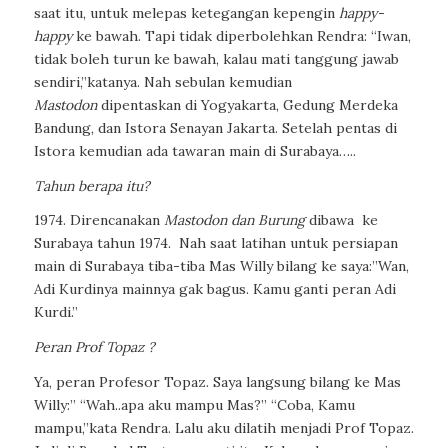
saat itu, untuk melepas ketegangan
kepengin
happy-
happy
ke bawah. Tapi tidak diperbolehkan Rendra: “Iwan,
tidak boleh
turun ke bawah, kalau mati tanggung jawab
sendiri,”katanya. Nah sebulan kemudian
Mastodon
dipentaskan di Yogyakarta, Gedung Merdeka
Bandung, dan Istora Senayan Jakarta. Setelah pentas di
Istora kemudian ada tawaran main di Surabaya…..
Tahun berapa itu?
1974. Direncanakan
Mastodon dan Burung
dibawa
ke
Surabaya tahun 1974.
Nah saat latihan untuk persiapan
main di Surabaya tiba-tiba Mas Willy bilang ke saya:”Wan,
Adi Kurdinya mainnya gak bagus. Kamu ganti peran Adi
Kurdi.”
Peran Prof Topaz ?
Ya, peran
Profesor Topaz. Saya langsung bilang ke Mas
Willy:” “Wah..apa aku mampu
Mas?” “Coba, Kamu
mampu,”kata Rendra. Lalu aku dilatih menjadi Prof Topaz.