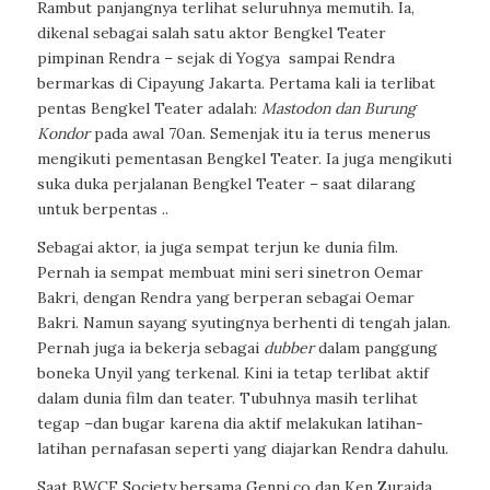
Rambut panjangnya terlihat seluruhnya memutih. Ia,
dikenal sebagai salah satu aktor Bengkel Teater
pimpinan Rendra – sejak di Yogya
sampai Rendra
bermarkas di Cipayung Jakarta. Pertama kali ia terlibat
pentas Bengkel Teater adalah:
Mastodon dan Burung
Kondor
pada awal 70an. Semenjak itu ia terus menerus
mengikuti pementasan Bengkel Teater. Ia juga mengikuti
suka duka
perjalanan Bengkel Teater – saat dilarang
untuk berpentas ..
Sebagai aktor, ia juga sempat terjun ke dunia film.
Pernah ia sempat membuat mini seri sinetron Oemar
Bakri, dengan Rendra yang berperan sebagai Oemar
Bakri. Namun sayang syutingnya berhenti di tengah jalan.
Pernah juga ia bekerja sebagai
dubber
dalam panggung
boneka Unyil yang terkenal. Kini ia tetap terlibat aktif
dalam dunia film dan teater. Tubuhnya masih terlihat
tegap –dan bugar karena dia aktif melakukan latihan-
latihan pernafasan seperti yang diajarkan Rendra dahulu.
Saat BWCF Society bersama Genpi.co dan Ken Zuraida