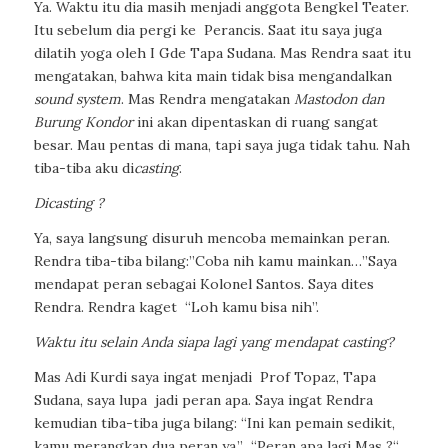
Ya. Waktu itu dia masih menjadi anggota Bengkel Teater.
Itu sebelum dia pergi ke
Perancis. Saat itu saya juga
dilatih yoga oleh I Gde Tapa Sudana. Mas Rendra saat itu
mengatakan, bahwa kita main tidak bisa mengandalkan
sound system
. Mas Rendra mengatakan
Mastodon dan
Burung Kondor
ini akan dipentaskan di ruang sangat
besar. Mau pentas di mana, tapi saya juga tidak tahu. Nah
tiba-tiba aku di
casting
.
Dicasting ?
Ya, saya langsung disuruh mencoba memainkan peran.
Rendra tiba-tiba bilang:”Coba nih kamu mainkan…”Saya
mendapat peran sebagai Kolonel Santos. Saya dites
Rendra. Rendra kaget
“Loh kamu bisa nih”.
Waktu itu selain Anda siapa lagi yang mendapat casting?
Mas Adi Kurdi saya ingat menjadi
Prof Topaz, Tapa
Sudana, saya lupa
jadi peran apa. Saya ingat Rendra
kemudian tiba-tiba juga bilang: “Ini kan pemain sedikit,
kamu merangkap dua peran ya.”
“Peran apa lagi Mas ?“