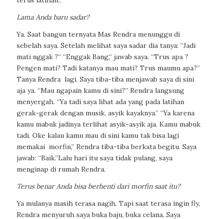
terus latihan..
Lama Anda baru sadar?
Ya. Saat bangun ternyata Mas Rendra menunggu di
sebelah saya. Setelah melihat saya sadar dia tanya: ”Jadi
mati nggak ?“ “Enggak Bang,“ jawab saya. “Trus apa ?
Pengen mati? Tadi katanya mau mati? Trus maumu apa?”
Tanya Rendra
lagi. Saya tiba-tiba menjawab saya di sini
aja ya. “Mau ngapain kamu di sini?” Rendra langsung
menyergah. “Ya tadi saya lihat ada yang pada latihan
gerak-gerak dengan musik, asyik kayaknya.” “Ya karena
kamu mabuk jadinya terlihat asyik-asyik aja. Kamu mabuk
tadi. Oke kalau kamu mau di sini kamu tak bisa lagi
memakai
morfin,” Rendra tiba-tiba berkata begitu. Saya
jawab: “Baik.”Lalu hari itu saya tidak pulang, saya
menginap di rumah Rendra.
Terus benar Anda bisa berhenti dari morfin saat itu?
Ya mulanya masih terasa
nagih
. Tapi saat terasa ingin
fly
,
Rendra menyuruh saya buka baju, buka celana. Saya