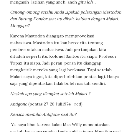
mengasih
latihan yang aneh-aneh
gitu loh
…
Omong-omong setahu Anda ,apakah pelarangan Mastodon
dan Burung Kondor
saat itu dikait-kaitkan dengan Malari.
Mengapa?
Karena
Mastodon
dianggap memprovokasi
mahasiswa.
Mastodon
itu kan bercerita tentang
pemberontakan
mahasiswa. Jadi pertunjukan kita
dituduh seperti itu. Kolonel Santos itu siapa, Profesor
Topaz itu siapa. Jadi peran-peran itu dianggap
mengkritik mereka
yang lagi berkuasa. Tapi setelah
Malari saya ingat, kita diperbolehkan pentas lagi. Hanya
saja yang dipentaskan tidak boleh naskah sendiri.
Naskah apa yang diangkat setelah Malari ?
Antigone
(pentas 27-28 Juli1974 –red)
Kenapa memilih Antigone saat itu?
Ya, saya lihat karena kalau Mas Willy mementaskan
naskah karyanya sendiri tentu sulit izinnya. Mungkin saat