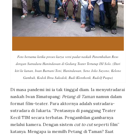
Foto bersama ketika proses karya versi padat naskah Panembahan Reso
dengan Sutradara Hanindawan di Gedung Teater Tertutup ISI Solo. (Dari
kiri ke kanan, Iwan Burnani Toni, Hanindawan, Seno Joko Suyono, Kelono
Gambuh, Kodok Ibnu Sukodok, Budi Klonthonk, Rudolf Puspa)
Di masa pandemi ini ia tak tinggal diam. Ia menyutradarai
naskah Iwan Simatupang:
Petang di Taman
namun dalam
format film-teater. Para aktornya adalah sutradara-
sutradara di Jakarta. ”Pentasnya di panggung Teater
Kecil TIM secara terbatas. Pengambilan gambarnya
melalui kamera. Dengan sistem
cut to cut
seperti film”
katanya. Mengapa ia memilh Petang di Taman? Saat