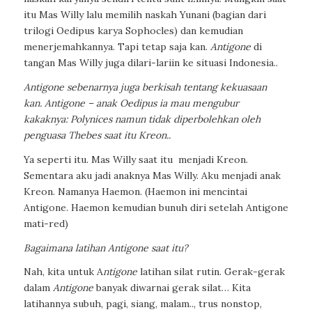
itu Mas Willy lalu memilih naskah Yunani
(bagian dari
trilogi Oedipus karya Sophocles) dan kemudian
menerjemahkannya. Tapi tetap saja kan.
Antigone
di
tangan Mas Willy juga dilari-lariin ke situasi Indonesia..
Antigone sebenarnya juga berkisah tentang kekuasaan
kan.
Antigone – anak Oedipus ia mau mengubur
kakaknya:
Polynices namun tidak
diperbolehkan
oleh
penguasa Thebes saat itu Kreon..
Ya seperti itu. Mas Willy saat itu
menjadi Kreon.
Sementara aku jadi anaknya Mas Willy. Aku menjadi anak
Kreon. Namanya Haemon. (Haemon ini mencintai
Antigone. Haemon kemudian bunuh diri setelah Antigone
mati-red)
Bagaimana latihan Antigone saat itu?
Nah, kita untuk
A
ntigone
latihan silat rutin. Gerak-gerak
dalam
Antigone
banyak diwarnai gerak silat… Kita
latihannya subuh, pagi, siang, malam.., trus nonstop,