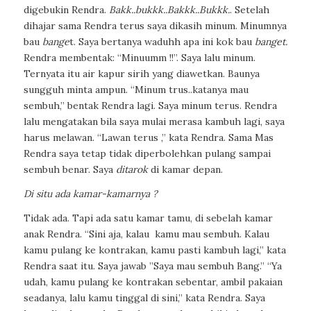
digebukin Rendra.
Bakk..bukkk..Bakkk..Bukkk.
.
Setelah
dihajar sama Rendra terus saya dikasih minum. Minumnya
bau
bange
t
. Saya bertanya waduhh apa ini kok bau
banget.
Rendra membentak: “Minuumm !!”. Saya lalu minum.
Ternyata itu air kapur sirih yang diawetkan. Baunya
sungguh minta ampun. “Minum trus..katanya mau
sembuh,” bentak Rendra lagi. Saya minum terus. Rendra
lalu mengatakan bila saya mulai merasa kambuh lagi, saya
harus melawan. “Lawan terus ,”
kata Rendra. Sama Mas
Rendra saya tetap tidak diperbolehkan pulang sampai
sembuh benar. Saya
ditarok
di kamar depan.
Di situ ada kamar-kamarnya ?
Tidak
ada. Tapi ada satu kamar tamu, di sebelah kamar
anak Rendra. “Sini aja, kalau
kamu mau sembuh. Kalau
kamu pulang ke kontrakan,
kamu pasti
kambuh lagi,” kata
Rendra saat itu. Saya jawab ”Saya mau sembuh Bang.” “Ya
udah, kamu pulang ke kontrakan sebentar, ambil pakaian
seadanya, lalu kamu tinggal di sini,” kata Rendra. Saya