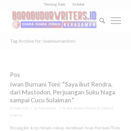
Tentang Kami
Redaksi
Tag Archive for: iwanburnanitoni
Pos
Iwan Burnani Toni: “Saya ikut Rendra,
dari Mastodon, Perjuangan Suku Naga
sampai Cucu Sulaiman.”
/
/
28 Juni 2021
in
Wawancara
by
Borobudur Writers & Cultural
Festival
Secangkir kopi hitam cukup membuat Iwan Burnani Toni