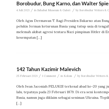
Borobudur, Bung Karno, dan Walter Spie
/
/
4 Juli 2021
in
Sahabat Museum & Galeri
by
Borobudur Writers & Cu
Oleh Agus Dermawan T. Bagi Presiden Sukarno atau Bung
pelukis Jerman keturunan Rusia yang tutup usia di tengah
melemah akibat agresi tentara Nazi pimpinan Hitler di E
kesempatan […]
142 Tahun Kazimir Malevich
/
/
/
25 Februari 2021
1 Comment
in
Kolom
by
Borobudur Writers & 
Oleh Iwan Jaconiah PELUKIS terkenal abad ke-20 yang jug
lalu, tepatnya pada 23 Februari 1879. Di era seni kontem
Rusia, namun juga diklaim sebagai seniman Ukraina. Topi
[…]