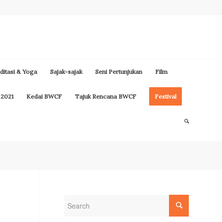
itasi & Yoga
Sajak-sajak
Seni Pertunjukan
Film
 2021
Kedai BWCF
Tajuk Rencana BWCF
Festival