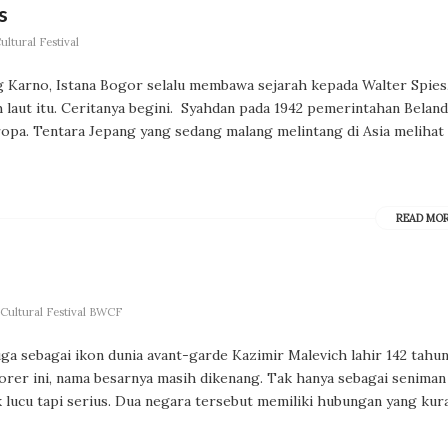
s
ltural Festival
 Karno, Istana Bogor selalu membawa sejarah kepada Walter Spies
 laut itu. Ceritanya begini. Syahdan pada 1942 pemerintahan Belan
ropa. Tentara Jepang yang sedang malang melintang di Asia melihat
READ MO
Cultural Festival BWCF
a sebagai ikon dunia avant-garde Kazimir Malevich lahir 142 tahu
porer ini, nama besarnya masih dikenang. Tak hanya sebagai seniman
k lucu tapi serius. Dua negara tersebut memiliki hubungan yang kur