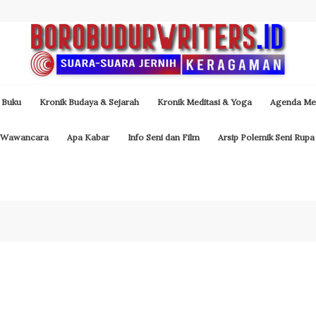
 Buku
Kronik Budaya & Sejarah
Kronik Meditasi & Yoga
Agenda Med
Wawancara
Apa Kabar
Info Seni dan Film
Arsip Polemik Seni Rupa