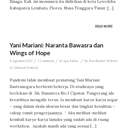
Sinaga. Kali ini monumen itu didirikan di kota Lewoleba
Kabupaten Lembata, Flores, Nusa Tenggara Timur. […]
READ MORE
Yani Mariani: Naranta Bawasra dan
Wings of Hope
/
/
/
8 Agustus 2021
1 Comment
in
Apa Kabar
by
Borobudur Writers
& Cultural Festival
Pandemi tidak membuat pematung Yani Mariani
Sastranegara berhenti bekerja. Di studionya yang
berlokasi di Jln. Sumatera No.3 Ciputat. Tangerang ide
kreatifnya mengalir terus. Ia membuat karya-karya segar
– yang dalam skala ukuran besar dan tingkat kesulitan –
cukup rumit pengerjaannya. “ Aku melihat-melihat
kembali karya-karya lamaku yang sudah ada di ruang
workshop. Apakah masih ada yang sesuai […]