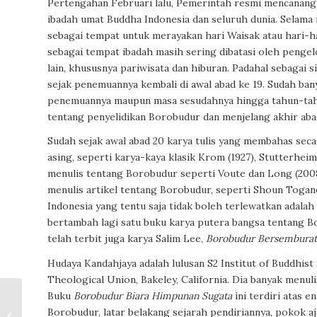
Pertengahan Februari lalu, Pemerintah resmi mencanang
ibadah umat Buddha Indonesia dan seluruh dunia. Selama
sebagai tempat untuk merayakan hari Waisak atau hari-h
sebagai tempat ibadah masih sering dibatasi oleh penge
lain, khususnya pariwisata dan hiburan. Padahal sebagai
sejak penemuannya kembali di awal abad ke 19. Sudah bany
penemuannya maupun masa sesudahnya hingga tahun-tahun b
tentang penyelidikan Borobudur dan menjelang akhir aba
Sudah sejak awal abad 20 karya tulis yang membahas sec
asing, seperti karya-kaya klasik Krom (1927), Stutterheim 
menulis tentang Borobudur seperti Voute dan Long (2008
menulis artikel tentang Borobudur, seperti Shoun Toganoo
Indonesia yang tentu saja tidak boleh terlewatkan adalah
bertambah lagi satu buku karya putera bangsa tentang B
telah terbit juga karya Salim Lee,
Borobudur Bersemburat: 
Hudaya Kandahjaya adalah lulusan S2 Institut of Buddhist 
Theological Union, Bakeley, California. Dia banyak menul
Buku
Borobudur Biara Himpunan Sugata
ini terdiri atas 
Puisi-puisi
Borobudur, latar belakang sejarah pendiriannya, pokok aj
Mohammad Isa