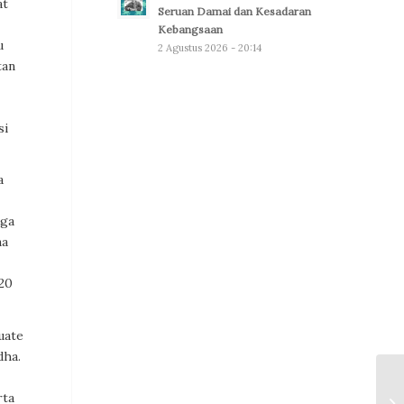
at
Seruan Damai dan Kesadaran
Kebangsaan
u
2 Agustus 2026 - 20:14
tan
si
a
uga
na
020
uate
dha.
rta