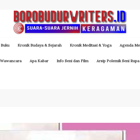
 Buku
Kronik Budaya & Sejarah
Kronik Meditasi & Yoga
Agenda Med
Wawancara
Apa Kabar
Info Seni dan Film
Arsip Polemik Seni Rupa