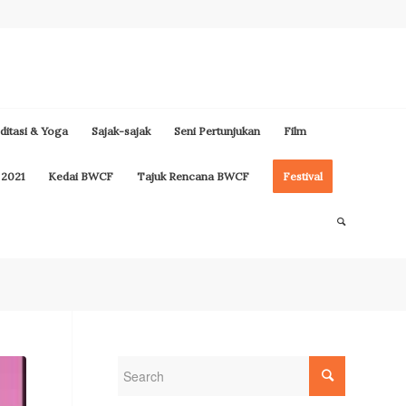
itasi & Yoga
Sajak-sajak
Seni Pertunjukan
Film
 2021
Kedai BWCF
Tajuk Rencana BWCF
Festival