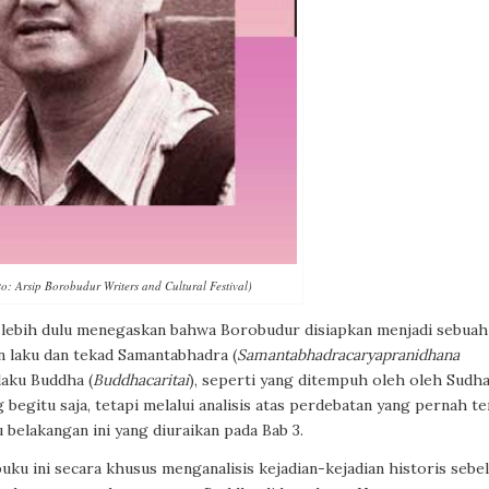
: Arsip Borobudur Writers and Cultural Festival)
h lebih dulu menegaskan bahwa Borobudur disiapkan menjadi sebuah
n laku dan tekad Samantabhadra (
Samantabhadracaryapranidhana
laku Buddha (
Buddhacaritai
),
seperti yang ditempuh oleh oleh Sudh
g begitu saja, tetapi melalui analisis atas perdebatan yang pernah te
belakangan ini yang diuraikan pada Bab 3.
uku ini secara khusus menganalisis kejadian-kejadian historis sebe