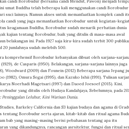
kan candi Borobudur (bersama candi Mendut, Pawon) menjadi temp
 ini umat Buddha telah beberapa kali menggunakan candi Borobudur
ari suci lainnya. Namun akses untuk memanfaatkan komplek candi it
lola candi yang juga memanfaatkan Borobudur untuk kegiatan-kegia
 situs keagamaan Buddha, Borobudur sudah menarik perhatian dunia
ak kajian tentang Borobudur, baik yang ditulis di masa-masa awal
elakangan ini. Pada 1927 saja kira-kira sudah terbit 300 publika
d 20 jumlahnya sudah melebih 500.
ara komprehensif Borobudur kebanyakan dibuat oleh sarjana-sarjan
(1929), de Casparis (1950). Belakangan, sarjana-sarjana lainnya juga
), Woodward (2009) dan Founein (2012) Beberapa sarjana Jepang j
 (1982), Omura Segai (1995), dan Kazuko Ishii (1991). Tulisan sarja
 karya Noerhadi Magetsari (1997) dan Daoed Joesoef (2015). Kini,
orobudur yang ditulis oleh Hudaya Kandahjaya, Sebelumnya, pada 2
Peninggalan Leluhur, Kini Warisan Dunia.
Studies, Barkeley California dan S3 kajian budaya dan agama di Grad
is tentang Borobudur serta ajaran, kitab-kitab dan ritual agama Bud
enam bab yang masing-masing berisi pebahasan tentang apa itu
aran yang dikandungnya, rancangan asrsitektur, fungsi dan ritual se