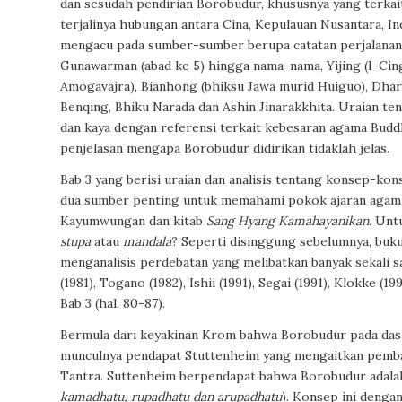
dan sesudah pendirian Borobudur, khususnya yang terka
terjalinya hubungan antara Cina, Kepulauan Nusantara, Ind
mengacu pada sumber-sumber berupa catatan perjalanan y
Gunawarman (abad ke 5) hingga nama-nama, Yijing (I-Cing
Amogavajra), Bianhong (bhiksu Jawa murid Huiguo), Dhar
Benqing, Bhiku Narada dan Ashin Jinarakkhita. Uraian te
dan kaya dengan referensi terkait kebesaran agama Buddh
penjelasan mengapa Borobudur didirikan tidaklah jelas.
Bab 3 yang berisi uraian dan analisis tentang konsep-ko
dua sumber penting untuk memahami pokok ajaran agama 
Kayumwungan dan kitab
Sang Hyang Kamahayanikan.
Untu
stupa
atau
mandala
? Seperti disinggung sebelumnya, buk
menganalisis perdebatan yang melibatkan banyak sekali s
(1981), Togano (1982), Ishii (1991), Segai (1991), Klokke 
Bab 3 (hal. 80-87).
Bermula dari keyakinan Krom bahwa Borobudur pada das
munculnya pendapat Stuttenheim yang mengaitkan pemb
Tantra. Suttenheim berpendapat bahwa Borobudur adal
kamadhatu, rupadhatu dan arupadhatu
). Konsep ini dengan