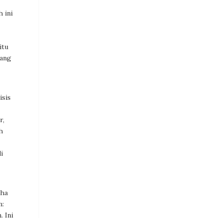
 ini
itu
jang
isis
r,
h
i
dha
m:
. Ini