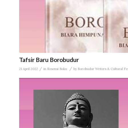
Tafsir Baru Borobudur
/
/
21 April 2022
in
Resensi Buku
by
Borobudur Writers & Cultural Fes