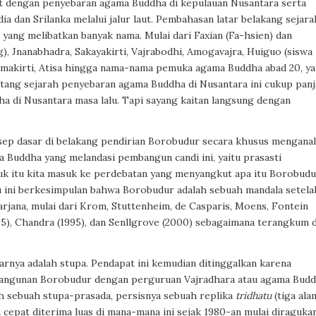
it dengan penyebaran agama Buddha di kepulauan Nusantara serta
ia dan Srilanka melalui jalur laut. Pembahasan latar belakang sejarah
ang melibatkan banyak nama. Mulai dari Faxian (Fa-hsien) dan
), Jnanabhadra, Sakayakirti, Vajrabodhi, Amogavajra, Huiguo (siswa
makirti, Atisa hingga nama-nama pemuka agama Buddha abad 20, ya
ntang sejarah penyebaran agama Buddha di Nusantara ini cukup pan
a di Nusantara masa lalu. Tapi sayang kaitan langsung dengan
nsep dasar di belakang pendirian Borobudur secara khusus menganal
Buddha yang melandasi pembangun candi ini, yaitu prasasti
k itu kita masuk ke perdebatan yang menyangkut apa itu Borobudu
u ini berkesimpulan bahwa Borobudur adalah sebuah
mandala
setela
arjana, mulai dari Krom, Stuttenheim, de Casparis, Moens, Fontein
(1995), Chandra (1995), dan Senllgrove (2000) sebagaimana terangkum d
arnya adalah
stupa
. Pendapat ini kemudian ditinggalkan karena
angunan Borobudur dengan perguruan Vajradhara atau agama Bud
ah sebuah
stupa-prasada,
persisnya
sebuah replika
tridhatu
(tiga ala
 cepat diterima luas di mana-mana ini sejak 1980-an mulai diragukan