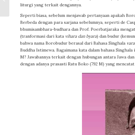
liturgi yang terkait dengannya.
Gautama
Seperti biasa, sebelum menjawab pertanyaan apakah Boro
Berbeda dengan para sarjana sebelumnya, seperti de Cas
bhumisambhara-budhara
dan Prof. Poerbatjaraka menga
(tranformasi dari kata
vihara dan byara
)
dan
budur
(kemun
bahwa nama Borobudur berasal dari Bahasa Singhala
var
Buddha Istimewa. Bagaimana kata dalam bahasa Singhala in
M? Jawabannya terkait dengan hubungan antara Jawa dan S
dengan adanya prasasti Ratu Boko (792 M) yang mencatat 