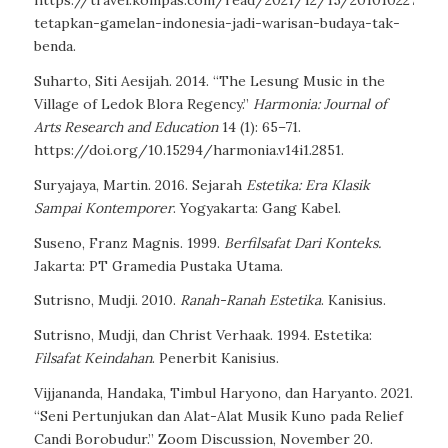
tetapkan-gamelan-indonesia-jadi-warisan-budaya-tak-
benda.
Suharto, Siti Aesijah. 2014. “The Lesung Music in the
Village of Ledok Blora Regency.”
Harmonia: Journal of
Arts Research and Education
14 (1): 65–71.
https://doi.org/10.15294/harmonia.v14i1.2851.
Suryajaya, Martin. 2016.
Sejarah
Estetika: Era Klasik
Sampai Kontemporer
. Yogyakarta: Gang Kabel.
Suseno, Franz Magnis. 1999.
Berfilsafat Dari Konteks.
Jakarta: PT Gramedia Pustaka Utama.
Sutrisno, Mudji. 2010.
Ranah-Ranah Estetika
. Kanisius.
Sutrisno, Mudji, dan Christ Verhaak. 1994.
Estetika:
Filsafat Keindahan
. Penerbit Kanisius.
Vijjananda, Handaka, Timbul Haryono, dan Haryanto. 2021.
“Seni Pertunjukan dan Alat-Alat Musik Kuno pada Relief
Candi Borobudur.” Zoom Discussion, November 20.