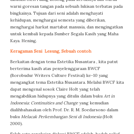
warni goresan tangan pada sebuah lukisan terbatas pada
bingkainya. Tujuan dari seni adalah menghayati
kehidupan, menghargai semesta yang diberikan,
menghargai harkat martabat manusia, dan mengingatkan
untuk kembali kepada Sumber Segala Kasih yang Maha
Kaya. Hening.
Keragaman Seni
Lesung, Sebuah contoh
Berkaitan dengan tema Estetika Nusantara , kita patut
berterima kasih atas penyelenggaraan BWCF
(Borobudur
Writers Culture Festival
) ke-10 yang
mengangkat tema Estetika Nusantara. Melalui BWCF kita
dapat mengenal sosok Claire Holt yang telah
mengabdikan hidupnya yang ditulis dalam buku
Art in
Indonesia: Continuities and Change
yang kemudian
dialihbahasakan oleh Prof. Dr. R. M. Soedarsono dalam
buku
Melacak Perkembangan Seni di Indonesia
(Holt
2000).
Salah satu rangkaian diskusi BWCF adalah
bedah relief