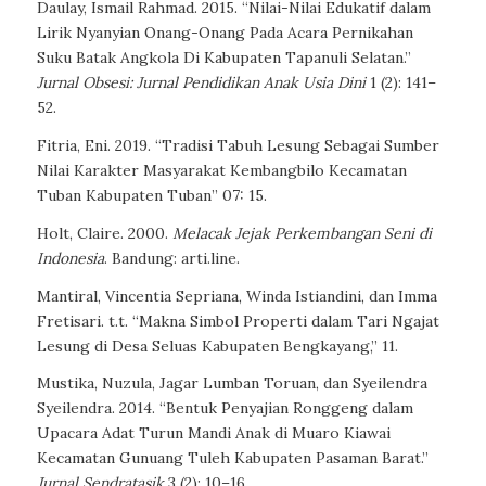
Daulay, Ismail Rahmad. 2015. “Nilai-Nilai Edukatif dalam
Lirik Nyanyian Onang-Onang Pada Acara Pernikahan
Suku Batak Angkola Di Kabupaten Tapanuli Selatan.”
Jurnal Obsesi: Jurnal Pendidikan Anak Usia Dini
1 (2): 141–
52.
Fitria, Eni. 2019. “Tradisi Tabuh Lesung Sebagai Sumber
Nilai Karakter Masyarakat Kembangbilo Kecamatan
Tuban Kabupaten Tuban” 07: 15.
Holt, Claire. 2000.
Melacak Jejak Perkembangan Seni di
Indonesia
. Bandung: arti.line.
Mantiral, Vincentia Sepriana, Winda Istiandini, dan Imma
Fretisari. t.t. “Makna Simbol Properti dalam Tari Ngajat
Lesung di Desa Seluas Kabupaten Bengkayang,” 11.
Mustika, Nuzula, Jagar Lumban Toruan, dan Syeilendra
Syeilendra. 2014. “Bentuk Penyajian Ronggeng dalam
Upacara Adat Turun Mandi Anak di Muaro Kiawai
Kecamatan Gunuang Tuleh Kabupaten Pasaman Barat.”
Jurnal Sendratasik
3 (2): 10–16.