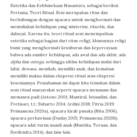
Estetika dan Kebhinekaan Nusantara, sebagai berikut.
Pertama, Teori Ritual. Seni merupakan ritus dan
berhubungan dengan upacara untuk menghormati dan
memuliakan kehidupan yang misterius, eksotis, dan
dahsyat. Karena itu, teori ritual seni menempatkan
estetika sebagai bagian dari ritus religi, khususnya religi
bumi yang menghormati kesuburan dan kepercayaan
bahwa ada sumber kehidupan, ada awal dan ada akhir, ada
alpha
dan
omega
, sehingga siklus kehidupan mulai dari
lahir, dewasa, menikah, memiliki anak, dan kematian
memiliki makna dalam ekspresi ritual atau ekspresi
keseniannya. Pemahaman ini dapat kita temukan dalam
seni ritual masyarakat seperti upacara menanam dan
memanen padi (Astono 2001; Mantiral, Istiandini, dan
Fretisari, t.t.; Suharto 2014; Ardini 2018; Fitria 2019;
Primamona 2020a), upacara kirab pusaka (Nita 2006),
upacara perkawinan (Daulay 2015; Primamona 2020b),
upacara adat turun mandi anak (Mustika, Toruan, dan
Syeilendra 2014), dan lain-lain.