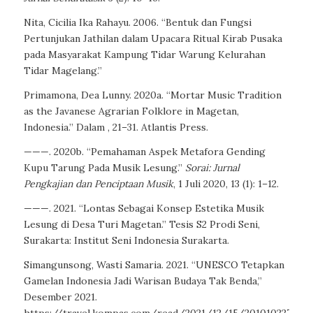
Nita, Cicilia Ika Rahayu. 2006. “Bentuk dan Fungsi
Pertunjukan Jathilan dalam Upacara Ritual Kirab Pusaka
pada Masyarakat Kampung Tidar Warung Kelurahan
Tidar Magelang.”
Primamona, Dea Lunny. 2020a. “Mortar Music Tradition
as the Javanese Agrarian Folklore in Magetan,
Indonesia.” Dalam , 21–31. Atlantis Press.
———. 2020b. “Pemahaman Aspek Metafora Gending
Kupu Tarung Pada Musik Lesung.”
Sorai: Jurnal
Pengkajian dan Penciptaan Musik
, 1 Juli 2020, 13 (1): 1–12.
———. 2021. “Lontas Sebagai Konsep Estetika Musik
Lesung di Desa Turi Magetan.” Tesis S2 Prodi Seni,
Surakarta: Institut Seni Indonesia Surakarta.
Simangunsong, Wasti Samaria. 2021. “UNESCO Tetapkan
Gamelan Indonesia Jadi Warisan Budaya Tak Benda,”
Desember 2021.
https://travel.kompas.com/read/2021/12/15/201010227/un