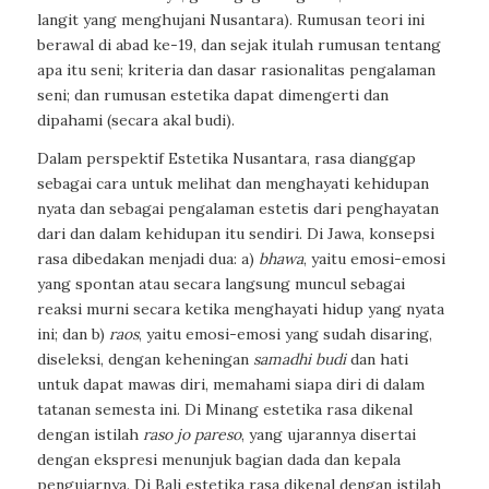
langit yang menghujani Nusantara). Rumusan teori ini
berawal di abad ke-19, dan sejak itulah rumusan tentang
apa itu seni; kriteria dan dasar rasionalitas pengalaman
seni; dan rumusan estetika dapat dimengerti dan
dipahami (secara akal budi).
Dalam perspektif Estetika Nusantara, rasa dianggap
sebagai cara untuk melihat dan menghayati kehidupan
nyata dan sebagai pengalaman estetis dari penghayatan
dari dan dalam kehidupan itu sendiri. Di Jawa, konsepsi
rasa dibedakan menjadi dua: a)
bhawa
, yaitu emosi-emosi
yang spontan atau secara langsung muncul sebagai
reaksi murni secara ketika menghayati hidup yang nyata
ini; dan b)
raos
,
yaitu emosi-emosi yang sudah disaring,
diseleksi, dengan keheningan
samadhi budi
dan hati
untuk dapat mawas diri, memahami siapa diri di dalam
tatanan semesta ini. Di Minang estetika rasa dikenal
dengan istilah
raso jo pareso
, yang ujarannya disertai
dengan ekspresi menunjuk bagian dada dan kepala
pengujarnya. Di Bali estetika rasa dikenal dengan istilah