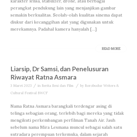
karakter lensa, stabilizer, drone, atau berbagai
perangkat pendukung lain yang menjanjikan gambar
semakin berkualitas. Seolah-olah kualitas sinema dapat
diukur dari kecanggihan alat yang digunakan untuk
merekamnya. Padahal kamera hanyalah […]
READ MORE
Liarsip, Dr Samsi, dan Penelusuran
Riwayat Ratna Asmara
/
/
3 Maret 2023
in
Berita Seni dan Film
by
Borobudur Writers &
Cultural Festival BWCF
Nama Ratna Asmara barangkali terdengar asing di
telinga sebagian orang, terlebih bagi mereka yang tidak
mengikuti perkembangan perfilman Tanah Air. Jauh
sebelum nama Mira Lesmana muncul sebagai salah satu
sutradara perempuan terkemuka, dalam sejarah