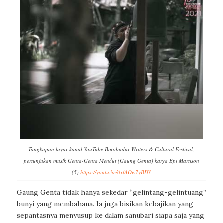
Tangkapan layar kanal YouTube Borobudur Writers & Cultural Festival,
pertunjukan musik Genta-Genta Mendut (Gaung Genta) karya Epi Martison
(5)
https://youtu.be/0xfAOw7yBDY
Gaung Genta tidak hanya sekedar “gelintang-gelintuang”
bunyi yang membahana. Ia juga bisikan kebajikan yang
sepantasnya menyusup ke dalam sanubari siapa saja yang