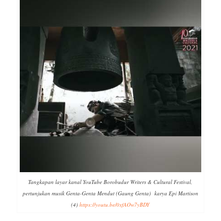
Tangkapan layar kanal YouTube Borobudur Writers & Cultural Festival,
pertunjukan musik Genta-Genta Mendut (Gaung Genta) karya Epi Martison
(4)
https://youtu.be/0xfAOw7yBDY