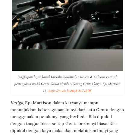
Tangkapan layar kanal YouTube Borobudur Writers & Cultural Festival,
pertunjukan musik Genta-Genta Mendut (Gaung Genta) karya Epi Martison
(3)
https://youtu.be/0xfAOw7yBDY
Ketiga
, Epi Martison dalam karyanya mampu
menunjukkan keberagaman bunyi dari satu Genta dengan
menggunakan pembunyi yang berbeda. Bila dipukul
dengan tangan biasa setiap Genta berbunyi biasa. Bila
dipukul dengan kayu maka akan melahirkan bunyi yang