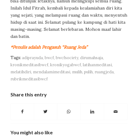
bisa ditunjuk letaknya, namun melingkupi semua ruang.
Inilah Idul Fitrah, kembali kepada kealamiahan diri kita
yang sejati, yang melampaui ruang dan waktu, menyentuh
hidup di saat ini. Selamat pulang ke kampung di hati kita
masing-masing. Selamat berlebaran. Mohon maaf lahir
dan batin.
*Penulis adalah Pengasuh “Ruang Jeda”
Tags:
adiprayuda
,
bwcf
,
bwcfsociety
,
dirumahsaja
,
kronikmeditasibwcf
,
kronikyogabwcf
,
latihanmeditasi
,
melatihdiri
,
mendalamimeditasi
,
mulih
,
pulih
,
ruangjeda
,
rubrikmeditasibwcf
Share this entry
You might also like