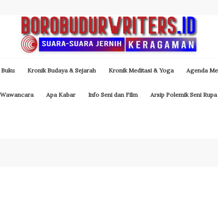
 Buku
Kronik Budaya & Sejarah
Kronik Meditasi & Yoga
Agenda Med
Wawancara
Apa Kabar
Info Seni dan Film
Arsip Polemik Seni Rupa