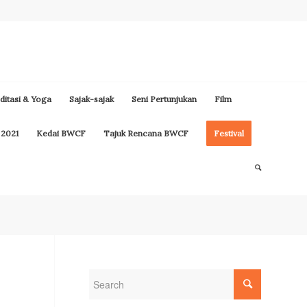
itasi & Yoga
Sajak-sajak
Seni Pertunjukan
Film
 2021
Kedai BWCF
Tajuk Rencana BWCF
Festival