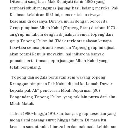
Ditemani sang Istri Mak Rumiyati (lahir 1962) yang
sembari sibuk mengupas jagung hasil ladang mereka, Pak
Kasiman kelahiran 1951 ini, menceritakan riwayat
kesenian di desanya. Dirinya mulai dengan bercerita
Grup pimpinan Mbah Kabul (Topeng Etan) ditahun 1970-
an grup ini fakum dengan di jualnya semua topeng dari
grup Topeng Kulon ini. Tidak terlontar alasan kenapa
tiba-tiba semua piranti kesenian Topeng grup ini dijual,
akan tetapi Penulis meyakini, hal inikarena banyak
pemain serta teman seperjuangan Mbah Kabul yang
telah berpulang.
“Topeng dan segala peralatan seni wayang topeng
Kranggan pimpinan Pak Kabul di jual ke Lemah Duwur
kepada pak Ali” penuturan Mbah Suparman (80)
Pengendang Topeng Kulon, yang tak lain putra dari alm
Mbah Matali.
Tahun 1960-hingga 1970-an, banyak grup kesenian yang
mengalami pasang surut hingga fakum. Di masa itu
keadaan sangat sulit, hingga berdampak pada kehidupan