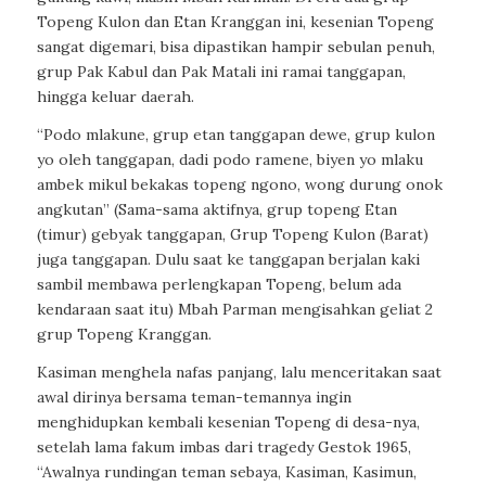
Topeng Kulon dan Etan Kranggan ini, kesenian Topeng
sangat digemari, bisa dipastikan hampir sebulan penuh,
grup Pak Kabul dan Pak Matali ini ramai tanggapan,
hingga keluar daerah.
“Podo mlakune, grup etan tanggapan dewe, grup kulon
yo oleh tanggapan, dadi podo ramene, biyen yo mlaku
ambek mikul bekakas topeng ngono, wong durung onok
angkutan” (Sama-sama aktifnya, grup topeng Etan
(timur) gebyak tanggapan, Grup Topeng Kulon (Barat)
juga tanggapan. Dulu saat ke tanggapan berjalan kaki
sambil membawa perlengkapan Topeng, belum ada
kendaraan saat itu) Mbah Parman mengisahkan geliat 2
grup Topeng Kranggan.
Kasiman menghela nafas panjang, lalu menceritakan saat
awal dirinya bersama teman-temannya ingin
menghidupkan kembali kesenian Topeng di desa-nya,
setelah lama fakum imbas dari tragedy Gestok 1965,
“Awalnya rundingan teman sebaya, Kasiman, Kasimun,