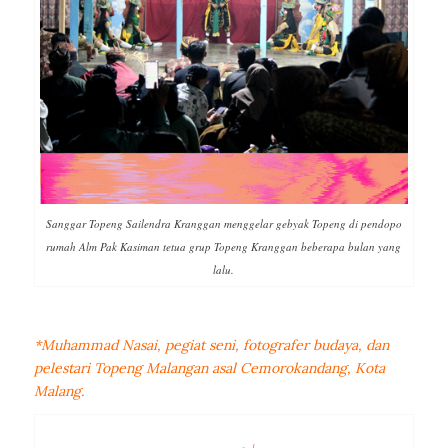
Sanggar Topeng Sailendra Kranggan menggelar gebyak Topeng di pendopo
rumah Alm Pak Kasiman tetua grup Topeng Kranggan beberapa bulan yang
lalu.
*Muhammad Nasai, pegiat seni, fotografer budaya, dan
pelestari Topeng Malangan asal Cemorokandang, Kota
Malang.