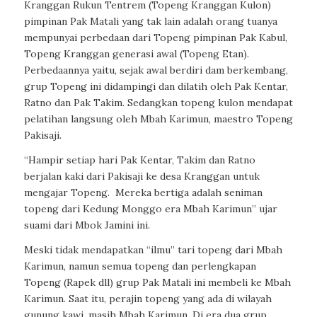
Kranggan Rukun Tentrem (Topeng Kranggan Kulon)
pimpinan Pak Matali yang tak lain adalah orang tuanya
mempunyai perbedaan dari Topeng pimpinan Pak Kabul,
Topeng Kranggan generasi awal (Topeng Etan).
Perbedaannya yaitu, sejak awal berdiri dam berkembang,
grup Topeng ini didampingi dan dilatih oleh Pak Kentar,
Ratno dan Pak Takim. Sedangkan topeng kulon mendapat
pelatihan langsung oleh Mbah Karimun, maestro Topeng
Pakisaji.
“Hampir setiap hari Pak Kentar, Takim dan Ratno
berjalan kaki dari Pakisaji ke desa Kranggan untuk
mengajar Topeng. Mereka bertiga adalah seniman
topeng dari Kedung Monggo era Mbah Karimun” ujar
suami dari Mbok Jamini ini.
Meski tidak mendapatkan “ilmu” tari topeng dari Mbah
Karimun, namun semua topeng dan perlengkapan
Topeng (Rapek dll) grup Pak Matali ini membeli ke Mbah
Karimun. Saat itu, perajin topeng yang ada di wilayah
gunung kawi, masih Mbah Karimun. Di era dua grup