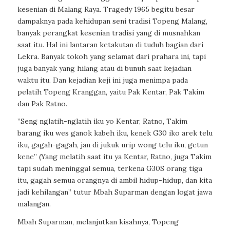
kesenian di Malang Raya. Tragedy 1965 begitu besar
dampaknya pada kehidupan seni tradisi Topeng Malang,
banyak perangkat kesenian tradisi yang di musnahkan
saat itu. Hal ini lantaran ketakutan di tuduh bagian dari
Lekra. Banyak tokoh yang selamat dari prahara ini, tapi
juga banyak yang hilang atau di bunuh saat kejadian
waktu itu. Dan kejadian keji ini juga menimpa pada
pelatih Topeng Kranggan, yaitu Pak Kentar, Pak Takim
dan Pak Ratno.
”Seng nglatih-nglatih iku yo Kentar, Ratno, Takim
barang iku wes ganok kabeh iku, kenek G30 iko arek telu
iku, gagah-gagah, jan di jukuk urip wong telu iku, getun
kene” (Yang melatih saat itu ya Kentar, Ratno, juga Takim
tapi sudah meninggal semua, terkena G30S orang tiga
itu, gagah semua orangnya di ambil hidup-hidup, dan kita
jadi kehilangan” tutur Mbah Suparman dengan logat jawa
malangan.
Mbah Suparman, melanjutkan kisahnya, Topeng