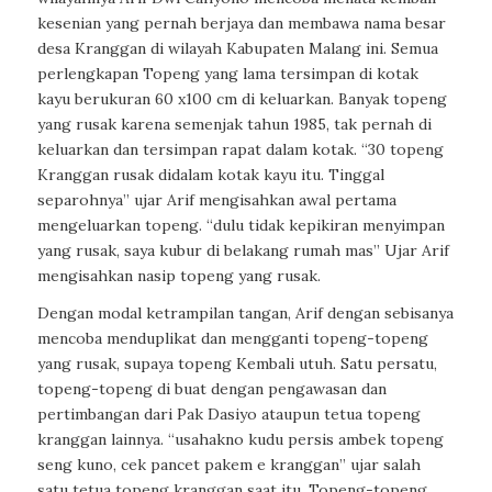
kesenian yang pernah berjaya dan membawa nama besar
desa Kranggan di wilayah Kabupaten Malang ini. Semua
perlengkapan Topeng yang lama tersimpan di kotak
kayu berukuran 60 x100 cm di keluarkan. Banyak topeng
yang rusak karena semenjak tahun 1985, tak pernah di
keluarkan dan tersimpan rapat dalam kotak. “30 topeng
Kranggan rusak didalam kotak kayu itu. Tinggal
separohnya” ujar Arif mengisahkan awal pertama
mengeluarkan topeng. “dulu tidak kepikiran menyimpan
yang rusak, saya kubur di belakang rumah mas” Ujar Arif
mengisahkan nasip topeng yang rusak.
Dengan modal ketrampilan tangan, Arif dengan sebisanya
mencoba menduplikat dan mengganti topeng-topeng
yang rusak, supaya topeng Kembali utuh. Satu persatu,
topeng-topeng di buat dengan pengawasan dan
pertimbangan dari Pak Dasiyo ataupun tetua topeng
kranggan lainnya. “usahakno kudu persis ambek topeng
seng kuno, cek pancet pakem e kranggan” ujar salah
satu tetua topeng kranggan saat itu. Topeng-topeng