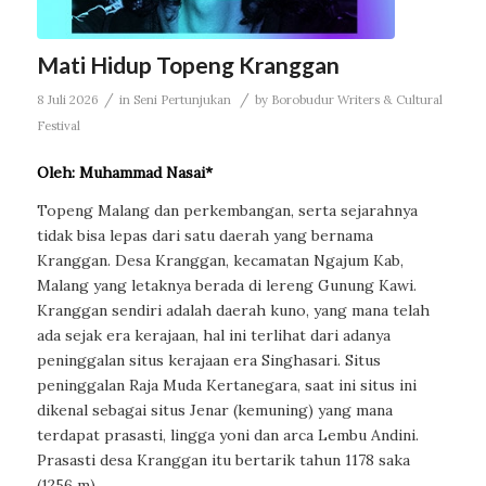
Mati Hidup Topeng Kranggan
/
/
8 Juli 2026
in
Seni Pertunjukan
by
Borobudur Writers & Cultural
Festival
Oleh: Muhammad Nasai*
Topeng Malang dan perkembangan, serta sejarahnya
tidak bisa lepas dari satu daerah yang bernama
Kranggan. Desa Kranggan, kecamatan Ngajum Kab,
Malang yang letaknya berada di lereng Gunung Kawi.
Kranggan sendiri adalah daerah kuno, yang mana telah
ada sejak era kerajaan, hal ini terlihat dari adanya
peninggalan situs kerajaan era Singhasari. Situs
peninggalan Raja Muda Kertanegara, saat ini situs ini
dikenal sebagai situs Jenar (kemuning) yang mana
terdapat prasasti, lingga yoni dan arca Lembu Andini.
Prasasti desa Kranggan itu bertarik tahun 1178 saka
(1256 m).