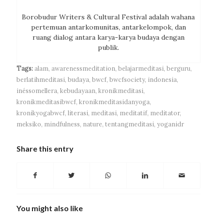
Borobudur Writers & Cultural Festival adalah wahana
pertemuan antarkomunitas, antarkelompok, dan
ruang dialog antara karya-karya budaya dengan
publik.
Tags:
alam
,
awarenessmeditation
,
belajarmeditasi
,
berguru
,
berlatihmeditasi
,
budaya
,
bwcf
,
bwcfsociety
,
indonesia
,
inéssomellera
,
kebudayaan
,
kronikmeditasi
,
kronikmeditasibwcf
,
kronikmeditasidanyoga
,
kronikyogabwcf
,
literasi
,
meditasi
,
meditatif
,
meditator
,
meksiko
,
mindfulness
,
nature
,
tentangmeditasi
,
yoganidr
Share this entry
You might also like