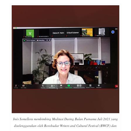
Inés Somellera membimbing Meditasi Daring Bulan Purnama Juli 2021 yang
diselenggarakan oleh Borobudur Writers and Cultural Festival (BWCF) dan