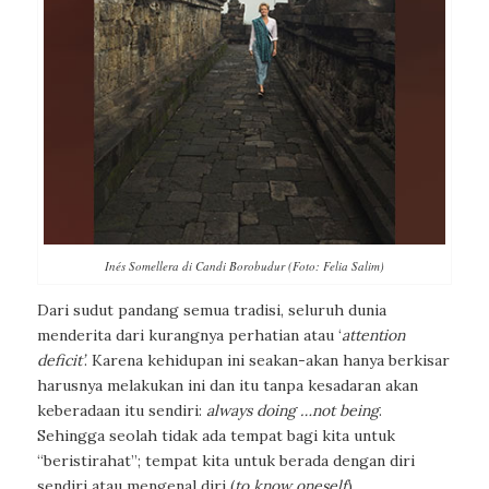
Inés Somellera di Candi Borobudur (Foto: Felia Salim)
Dari sudut pandang semua tradisi, seluruh dunia
menderita dari kurangnya perhatian atau
‘
attention
deficit’
. Karena kehidupan ini seakan-akan hanya berkisar
harusnya melakukan ini dan itu tanpa kesadaran akan
keberadaan itu sendiri:
always doing …not being
.
Sehingga seolah tidak ada tempat bagi kita untuk
“beristirahat”; tempat kita untuk berada dengan diri
sendiri atau mengenal diri (
to know oneself
).