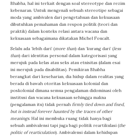
Bhabha, hal ini terkait dengan soal stereotype dan rezim
kebenaran. Untuk mengenali sebuah stereotipe sebagai
moda yang ambivalen dari pengetahuan dan kekuasaan
dibutuhkan pemahaman dan respon politik (teori dan
praktik) dalam konteks relasi antara wacana dan
kekuasaan sebagaimana dikatakan Michel Foucalt.
Selalu ada ‘lebih dari’ (
more than
) dan ‘kurang dari’ (
less
than
) dari identitas personal dalam kategorisasi yang
merujuk pada kelas atau seks atau etnisitas (dalam esai
ini merujuk pada disabilitas). Pemikiran Bhabha
berangkat dari keseharian, dia hidup dalam realitas yang
berada di bawah otoritas kekuasaan kolonial dan
poskolonial dimana semua pengalaman didominasi oleh
institusi dan wacana kekuasaan sehingga makna
(pengalaman itu) tidak pernah
firmly tied down and fixed,
but is instead forever haunted by the traces of other
meanings
. Hal ini membuka ruang tidak hanya bagi
sebuah ambivalensi tapi juga bagi politik reartikulasi (
the
politic of rearticulation
). Ambivalensi dalam kehidupan