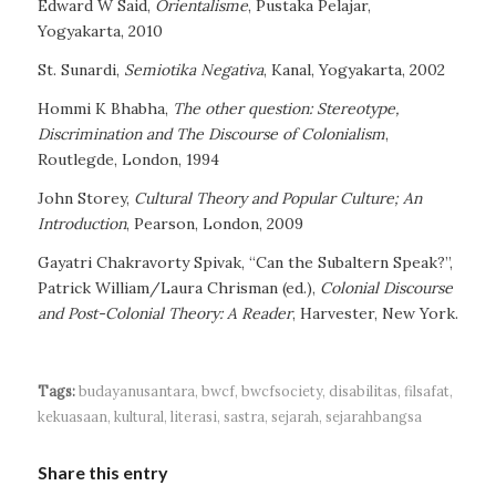
Edward W Said,
Orientalisme
, Pustaka Pelajar,
Yogyakarta, 2010
St. Sunardi,
Semiotika Negativa
, Kanal, Yogyakarta, 2002
Hommi K Bhabha,
The other question: Stereotype,
Discrimination and The Discourse of Colonialism
,
Routlegde, London, 1994
John Storey,
Cultural Theory and Popular Culture; An
Introduction
, Pearson, London, 2009
Gayatri Chakravorty Spivak, “Can the Subaltern Speak?”,
Patrick William/Laura Chrisman (ed.),
Colonial Discourse
and Post-Colonial Theory: A Reader
, Harvester, New York.
Tags:
budayanusantara
,
bwcf
,
bwcfsociety
,
disabilitas
,
filsafat
,
kekuasaan
,
kultural
,
literasi
,
sastra
,
sejarah
,
sejarahbangsa
Share this entry