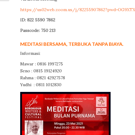
https://us02web.zoom.us/j/82255907862?pwd=OG9X
I
D: 822 5590 7862
Passcode: 750 213
MEDITASI BERSAMA, TERBUKA TANPA BIAYA.
Informasi:
Mawar : 0816 1997275
Seno : 0815 19124920
Rahma : 0821 42927578
Yudhi : 0811 1012830