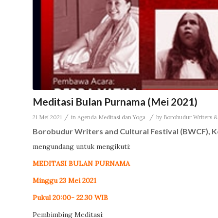
Meditasi Bulan Purnama (Mei 2021)
/
/
21 Mei 2021
in
Agenda Meditasi dan Yoga
by
Borobudur Writers & 
Borobudur Writers and Cultural Festival (BWCF), K
mengundang untuk mengikuti:
MEDITASI BULAN PURNAMA
Minggu 23 Mei 2021
Pukul 20:00- 22.30 WIB
Pembimbing Meditasi: