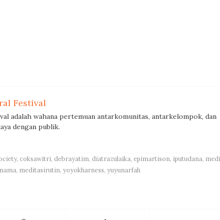
al Festival
ival adalah wahana pertemuan antarkomunitas, antarkelompok, dan
aya dengan publik.
ociety
,
coksawitri
,
debrayatim
,
diatrazulaika
,
epimartison
,
iputudana
,
medi
rnama
,
meditasirutin
,
yoyokharness
,
yuyunarfah