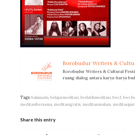
Borobudur Writers & Cultur
Borobudur Writers & Cultural Fest
ruang dialog antara karya-karya bud
Tags:
baliusada
,
belajarmeditasi
,
berlatihmeditasi
,
bwcf
,
bwcfs
meditasibersama
,
meditasigratis
,
meditasimalam
,
meditasipu
Share this entry