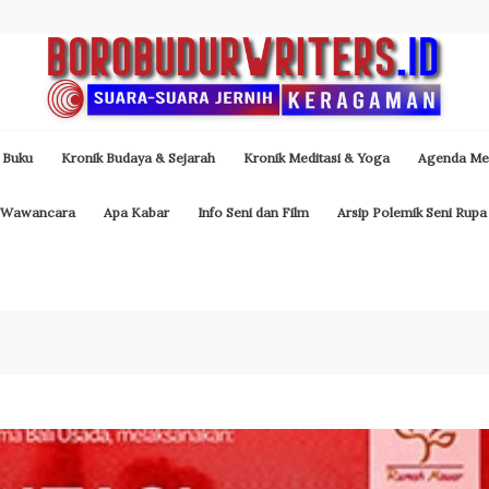
 Buku
Kronik Budaya & Sejarah
Kronik Meditasi & Yoga
Agenda Med
Wawancara
Apa Kabar
Info Seni dan Film
Arsip Polemik Seni Rupa