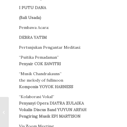
I PUTU DANA
(Bali Usada)
Pembawa Acara:
DEBRA YATIM
Pertunjukan Pengantar Meditasi:
“Puitika Pemadaman”
Penyair COK SAWITRI
“Musik Chandrakauns”
the melody of fullmoon
Komponis YOYOK HARNESS
“Kolaborasi Vokal”
Penyanyi Opera DIATRA ZULAIKA
Puisi-Puisi
Vokalis Discus Band YUYUN ARFAH
Badaruddin Amir
Pengiring Musik EPI MARTISON
Via Zoom Meeting