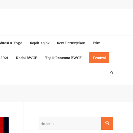
itasi & Yoga
Sajak-sajak
Seni Pertunjukan
Film
 2021
Kedai BWCF
Tajuk Rencana BWCF
Festival