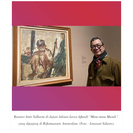
Kurator Amir Sidharta di depan lukisan karya Affandi “Mata-mata Musuh”,
yang dipajang di Rijksmuseum, Amsterdam. (Foto : Linawati Sidarto).