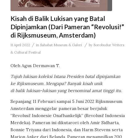
Kisah di Balik Lukisan yang Batal
Dipinjamkan (Dari Pameran “Revolusi!”
di Rijksmuseum, Amsterdam)
/
/
11 April 2022
in
Sahabat Museum & Galeri
by
Borobudur Writers
& Cultural Festival
Oleh Agus Dermawan T.
Tujuh lukisan koleksi Istana Presiden batal dipinjamkan
ke Rijksmuseum. Mengapa? Banyak kisah unik
di balik lukisan-lukisan yang bernominal amat tinggi itu.
Sepanjang 11 Februari sampai 5 Juni 2022 Rijksmuseum
Amsterdam menggelar pameran besar berjuluk
“Revolusi! Indonesie Onafhankelijk” (Revolusi! Indonesia
Merdeka). Pameran ini dikutarori oleh Amir Sidharta,
Bonnie Triyana dari Indonesia, dan Harm Stevens serta
Marion Anker dari Belanda. Pameran menampilkan 200