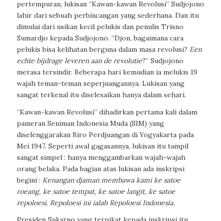
pertempuran, lukisan “Kawan-kawan Revolusi” Sudjojono
lahir dari sebuah perbincangan yang sederhana. Dan itu
dimulai dari usikan kecil pelukis dan penulis Trisno
Sumardjo kepada Sudjojono. “Djon, bagaimana cara
pelukis bisa kelihatan berguna dalam masa revolusi?
Een
echte bijdrage leveren aan de revolutie
?
” Sudjojono
merasa tersindir. Beberapa hari kemudian ia melukis 19
wajah teman-teman seperjuangannya. Lukisan yang
sangat terkenal itu diselesaikan hanya dalam sehari.
“Kawan-kawan Revolusi” dihadirkan pertama kali dalam
pameran Seniman Indonesia Muda (SIM) yang
diselenggarakan Biro Perdjuangan di Yogyakarta pada
Mei 1947. Seperti awal gagasannya, lukisan itu tampil
sangat simpel : hanya menggambarkan wajah-wajah
orang belaka. Pada bagian atas lukisan ada inskripsi
begini :
Kenangan djaman membawa kami ke satoe
roeang, ke satoe tempat, ke satoe langit, ke satoe
repoloesi. Repoloesi ini ialah Repoloesi Indonesia.
Presiden Sukarno yang terpikat kepada inskripsi itu