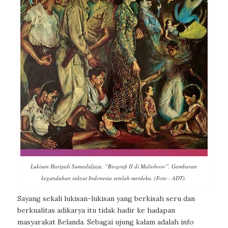
Lukisan Harijadi Sumadidjaja, “Biografi II di Malioboro”. Gambaran
kegundahan rakyat Indonesia setelah merdeka. (Foto : ADT).
Sayang sekali lukisan-lukisan yang berkisah seru dan
berkualitas adikarya itu tidak hadir ke hadapan
masyarakat Belanda. Sebagai ujung kalam adalah info