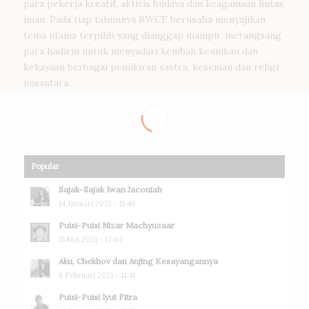
para pekerja kreatif, aktivis budaya dan keagamaan lintas
iman. Pada tiap tahunnya BWCF berusaha menyajikan
tema utama terpilih yang dianggap mampu merangsang
para hadirin untuk menyadari kembali keunikan dan
kekayaan berbagai pemikiran sastra, kesenian dan religi
nusantara.
Popular
Sajak-Sajak Iwan Jaconiah
14 Januari 2021 - 15:46
Puisi-Puisi Nizar Machyuzaar
15 Mei 2021 - 17:04
Aku, Chekhov dan Anjing Kesayangannya
6 Februari 2021 - 11:41
Puisi-Puisi Iyut Fitra