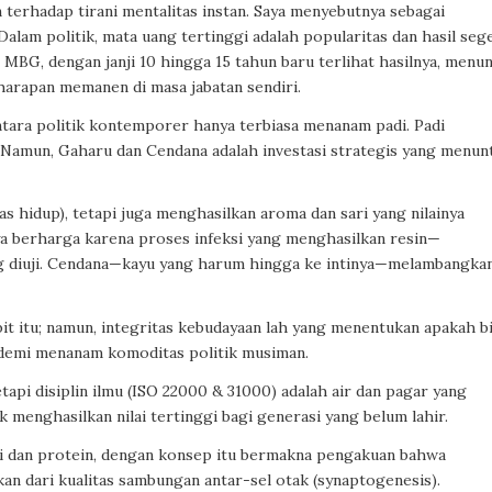
terhadap tirani mentalitas instan. Saya menyebutnya sebagai
alam politik, mata uang tertinggi adalah popularitas dan hasil seg
 MBG, dengan janji 10 hingga 15 tahun baru terlihat hasilnya, menu
arapan memanen di masa jabatan sendiri.
ra politik kontemporer hanya terbiasa menanam padi. Padi
. Namun, Gaharu dan Cendana adalah investasi strategis yang menun
s hidup), tetapi juga menghasilkan aroma dan sari yang nilainya
a berharga karena proses infeksi yang menghasilkan resin—
g diuji. Cendana—kayu yang harum hingga ke intinya—melambangka
it itu; namun, integritas kebudayaan lah yang menentukan apakah bi
t demi menanam komoditas politik musiman.
etapi disiplin ilmu (ISO 22000 & 31000) adalah air dan pagar yang
menghasilkan nilai tertinggi bagi generasi yang belum lahir.
i dan protein, dengan konsep itu bermakna pengakuan bahwa
an dari kualitas sambungan antar-sel otak (synaptogenesis).