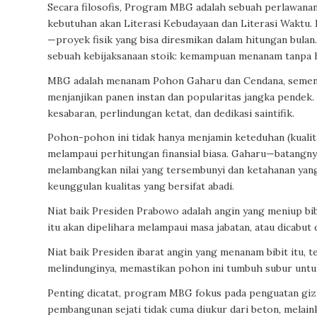
Secara filosofis, Program MBG adalah sebuah perlawanan 
kebutuhan akan Literasi Kebudayaan dan Literasi Waktu. D
—proyek fisik yang bisa diresmikan dalam hitungan bulan.
sebuah kebijaksanaan stoik: kemampuan menanam tanpa h
MBG adalah menanam Pohon Gaharu dan Cendana, sementa
menjanjikan panen instan dan popularitas jangka pendek
kesabaran, perlindungan ketat, dan dedikasi saintifik.
Pohon-pohon ini tidak hanya menjamin keteduhan (kualita
melampaui perhitungan finansial biasa. Gaharu—batangny
melambangkan nilai yang tersembunyi dan ketahanan yan
keunggulan kualitas yang bersifat abadi.
Niat baik Presiden Prabowo adalah angin yang meniup bib
itu akan dipelihara melampaui masa jabatan, atau dicabu
Niat baik Presiden ibarat angin yang menanam bibit itu, t
melindunginya, memastikan pohon ini tumbuh subur untuk 
Penting dicatat, program MBG fokus pada penguatan giz
pembangunan sejati tidak cuma diukur dari beton, melaink