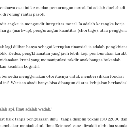
embawa esai ini ke medan pertarungan moral. Ini adalah duel abadi
 di relung rantai pasok.
it angka; ia mengaudit integritas moral. Ia adalah kerangka kerja
harga (mark-up), pengurangan kuantitas (shortage), atau penggun
 lagi dilihat hanya sebagai kerugian finansial; ia adalah pengkhian
lik. Kedua, pengkhianatan yang jauh lebih keji: pembunuhan karak
emidanakan kroni yang memanipulasi takdir anak bangsa bukanlah
an keadilan kognitif.
n bersedia menggunakan otoritasnya untuk membersihkan fondasi
i? Warisan abadi hanya bisa dibangun di atas kebijakan berlandas
lah api. Ilmu adalah wadah.”
 Niat baik tanpa penguasaan ilmu—tanpa disiplin teknis ISO 22000 da
membakar menjadi abu). Ilmu (Science) yang diwakili oleh dua stand