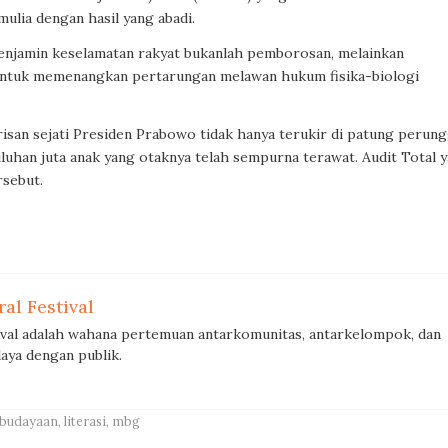
ulia dengan hasil yang abadi.
enjamin keselamatan rakyat bukanlah pemborosan, melainkan
ar untuk memenangkan pertarungan melawan hukum fisika-biologi
risan sejati Presiden Prabowo tidak hanya terukir di patung perung
uluhan juta anak yang otaknya telah sempurna terawat. Audit Total 
rsebut.
al Festival
ival adalah wahana pertemuan antarkomunitas, antarkelompok, dan
aya dengan publik.
budayaan
,
literasi
,
mbg