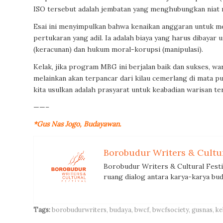
ISO tersebut adalah jembatan yang menghubungkan niat m
Esai ini menyimpulkan bahwa kenaikan anggaran untuk m
pertukaran yang adil. Ia adalah biaya yang harus dibay
(keracunan) dan hukum moral-korupsi (manipulasi).
Kelak, jika program MBG ini berjalan baik dan sukses, wa
melainkan akan terpancar dari kilau cemerlang di mata p
kita usulkan adalah prasyarat untuk keabadian warisan te
——–
*Gus Nas Jogo, Budayawan.
Borobudur Writers & Cultur
Borobudur Writers & Cultural Fest
ruang dialog antara karya-karya bud
Tags:
borobudurwriters
,
budaya
,
bwcf
,
bwcfsociety
,
gusnas
,
ke