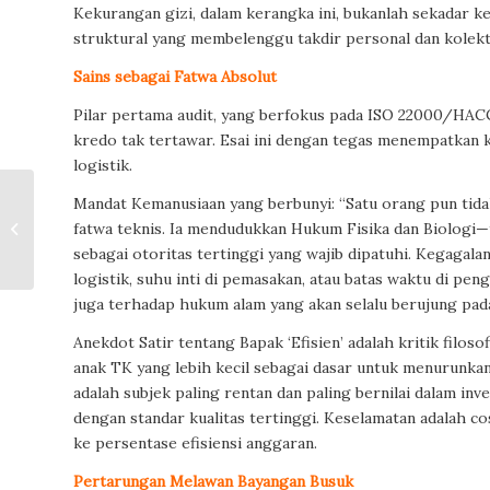
Kekurangan gizi, dalam kerangka ini, bukanlah sekadar k
struktural yang membelenggu takdir personal dan kolekti
Sains sebagai Fatwa Absolut
Pilar pertama audit, yang berfokus pada ISO 22000/HACCP
kredo tak tertawar. Esai ini dengan tegas menempatkan ke
logistik.
Mandat Kemanusiaan yang berbunyi: “Satu orang pun tida
Subyek yang Berupaya
fatwa teknis. Ia mendudukkan Hukum Fisika dan Biologi
Melintas dalam
Hospitalitas
sebagai otoritas tertinggi yang wajib dipatuhi. Kegagala
logistik, suhu inti di pemasakan, atau batas waktu di p
juga terhadap hukum alam yang akan selalu berujung pad
Anekdot Satir tentang Bapak ‘Efisien’ adalah kritik filo
anak TK yang lebih kecil sebagai dasar untuk menurunkan a
adalah subjek paling rentan dan paling bernilai dalam inve
dengan standar kualitas tertinggi. Keselamatan adalah co
ke persentase efisiensi anggaran.
Pertarungan Melawan Bayangan Busuk