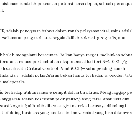
emiskinan; ia adalah pencurian potensi masa depan, sebuah perampa
f.
, adalah penegasan bahwa dalam ranah pelayanan vital, sains adal
selamatan pangan di atas segala dalih birokrasi, geografis, atau
k boleh mengalami keracunan” bukan hanya target, melainkan sebu
—terutama rumus pertumbuhan eksponensial bakteri N=N 0 ⋅2 t/g—
n di salah satu Critical Control Point (CCP)—suhu pendinginan di
enghidangan—adalah pelanggaran bukan hanya terhadap prosedur, tet
a malapetaka.
sofis terhadap utilitarianisme sempit dalam birokrasi. Menganggap p
nggaran adalah kesesatan pikir (fallacy) yang fatal. Anak usia dini
stasi kognitif; alih-alih dihemat, gizi mereka harusnya dilindungi
st of doing business yang mutlak, bukan variabel yang bisa dikonver