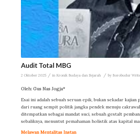
Audit Total MBG
/
/
2 Oktober 2025
in
Kronik Budaya dan Sejarah
by
Borobudur Writer
Oleh: Gus Nas Jogja*
Esai ini adalah sebuah seruan epik, bukan sekadar kajia
dari ruang sempit politik jangka pendek menuju cakrawa
ditempatkan sebagai mandat suci, sebuah gestalt pembang
sebaliknya, menuntut pemahaman holistik atas kapital ma
Melawan Mentalitas Instan