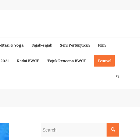
itasi & Yoga
Sajak-sajak
Seni Pertunjukan
Film
 2021
Kedai BWCF
Tajuk Rencana BWCF
Festival