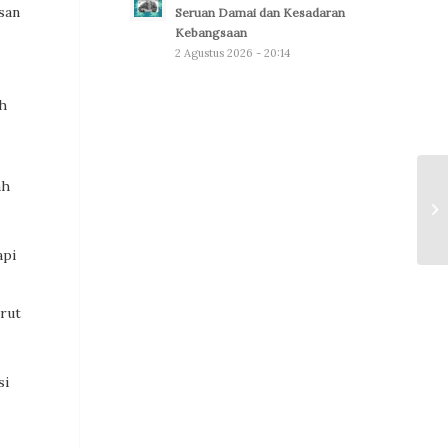
san
Seruan Damai dan Kesadaran
Kebangsaan
2 Agustus 2026 - 20:14
ah
ah
api
erut
si