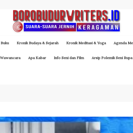
 Buku
Kronik Budaya & Sejarah
Kronik Meditasi & Yoga
Agenda Med
Wawancara
Apa Kabar
Info Seni dan Film
Arsip Polemik Seni Rupa