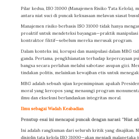
Pilar kedua, ISO 31000 (Manajemen Risiko Tata Kelola), m
antara niat suci di puncak kekuasaan melawan siasat busuk
Manajemen risiko berbasis ISO 31000 tidak hanya mengaud
proaktif untuk mendeteksi bayangan—praktik manipulasi 
kontraktor fiktif—sebelum mereka merusak program.
Dalam konteks ini, korupsi dan manipulasi dalam MBG tidak
ganda. Pertama, pengkhianatan terhadap kepercayaan pub
bangsa secara perlahan melalui sabotase asupan gizi. M
tindakan politis, melainkan kewajiban etis untuk menegakk
MBG adalah sebuah ujian kepemimpinan: apakah Preside
moral yang keropos yang menaungi program monumental in
ilmu dan eksekusi berlandaskan integritas moral.
Ilmu sebagai Wadah Keabadian
Penutup esai ini mencapai puncak dengan narasi: “Niat ada
Ini adalah rangkuman dari seluruh kritik yang disajikan.
disiplin tata kelola ISO 31000—akan menjadi malapetaka (