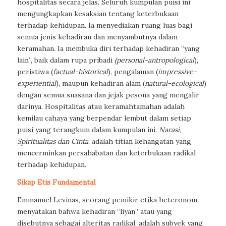
hospitalitas secara jelas. Seluruh kumpulan puisi ini
mengungkapkan kesaksian tentang keterbukaan
terhadap kehidupan. Ia menyediakan ruang luas bagi
semua jenis kehadiran dan menyambutnya dalam
keramahan. Ia membuka diri terhadap kehadiran “yang
lain”, baik dalam rupa pribadi
(personal-antropological
)
,
peristiwa
(
factual-historical
)
, pengalaman
(
impressive-
experiential
)
, maupun kehadiran alam
(
natural-ecological
)
dengan semua suasana dan jejak pesona yang mengalir
darinya. Hospitalitas atau keramahtamahan adalah
kemilau cahaya yang berpendar lembut dalam setiap
puisi yang terangkum dalam kumpulan ini.
Narasi,
Spiritualitas dan Cinta
, adalah titian kehangatan yang
mencerminkan persahabatan dan keterbukaan radikal
terhadap kehidupan.
Sikap Etis Fundamental
Emmanuel Levinas, seorang pemikir etika heteronom
menyatakan bahwa kehadiran “liyan” atau yang
disebutnya sebagai alteritas radikal, adalah subyek yang