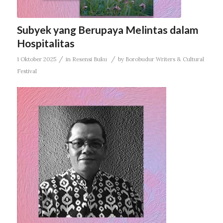
Subyek yang Berupaya Melintas dalam
Hospitalitas
/
/
1 Oktober 2025
in
Resensi Buku
by
Borobudur Writers & Cultural
Festival