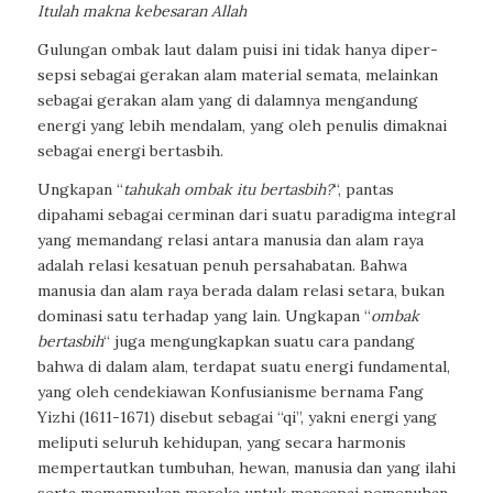
Itulah makna kebesaran Allah
Gulungan ombak laut dalam puisi ini tidak hanya diper-
sepsi sebagai gerakan alam material semata, melainkan
sebagai gerakan alam yang di dalamnya mengandung
energi yang lebih mendalam, yang oleh penulis dimaknai
sebagai energi bertasbih.
Ungkapan
“
tahukah ombak itu bertasbih?
“
, pantas
dipahami sebagai cerminan dari suatu paradigma integral
yang memandang relasi antara manusia dan alam raya
adalah relasi kesatuan penuh persahabatan. Bahwa
manusia dan alam raya berada dalam relasi setara, bukan
dominasi satu terhadap yang lain. Ungkapan
“
ombak
bertasbih
“
juga mengungkapkan suatu cara pandang
bahwa di dalam alam, terdapat suatu energi fundamental,
yang oleh cendekiawan Konfusianisme bernama Fang
Yizhi (1611-1671) disebut sebagai
“qi”,
yakni energi yang
meliputi seluruh kehidupan, yang secara harmonis
mempertautkan tumbuhan, hewan, manusia dan yang ilahi
serta memampukan mereka untuk mencapai pemenuhan