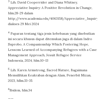
3
Lih. David Cooperrider and Diana Whitney,
Appreciative Inquiry: A Positive Revolution in Change
,
hlm.28-29 dalam
http://www.academia.edu/4063158/Appreciative_Inquiry_A_
diakses 29 Mei 2024
4
Paparan tentang tiga jenis kebebasan yang disebutkan
ini secara khusus dapat ditemukan juga di dalam Indro
Suprobo,
A Companionship Which Fostering Hope,
Lessons Learned of Accompanying Refugees with a Case
Management Approach
, Jesuit Refugee Service
Indonesia, 2024, hlm.10-13
5
Lih. Karen Armstrong,
Sacred Nature, Bagaimana
Memulihkan Keakraban dengan Alam
, Penerbit Mizan,
2023, hllm.33-35
6
Ibidem
, hlm.34
——