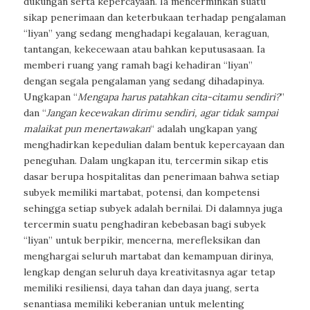
dukungan serta kepercayaan. Ia mencerminkan suatu
sikap penerimaan dan keterbukaan terhadap pengalaman
“liyan” yang sedang menghadapi kegalauan, keraguan,
tantangan, kekecewaan atau bahkan keputusasaan. Ia
memberi ruang yang ramah bagi kehadiran “liyan”
dengan segala pengalaman yang sedang dihadapinya.
Ungkapan
“
Mengapa harus patahkan cita-citamu sendiri?
”
dan
“
Jangan kecewakan dirimu sendiri, agar tidak sampai
malaikat pun menertawakan
“
adalah ungkapan yang
menghadirkan kepedulian dalam bentuk kepercayaan dan
peneguhan. Dalam ungkapan itu, tercermin sikap etis
dasar berupa hospitalitas dan penerimaan bahwa setiap
subyek memiliki martabat, potensi, dan kompetensi
sehingga setiap subyek adalah bernilai. Di dalamnya juga
tercermin suatu penghadiran kebebasan bagi subyek
“liyan” untuk berpikir, mencerna, merefleksikan dan
menghargai seluruh martabat dan kemampuan dirinya,
lengkap dengan seluruh daya kreativitasnya agar tetap
memiliki resiliensi, daya tahan dan daya juang, serta
senantiasa memiliki keberanian untuk melenting