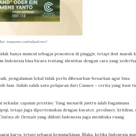
ar: instagram.com/wahjudi.mov/
idak hanya muncul sebagai penonton di pinggir, tetapi ikut masuk 
m Indonesia bisa bicara tentang identitas dengan cara yang sederha
aik, pengalaman lokal tidak perlu dibesarkan-besarkan agar bisa
bih luas. Inilah salah satu pelajaran dari Cannes – cerita yang kuat t
i sekadar capaian prestise. Yang menarik justru ialah bagaimana
ipuji, tetapi juga dipertemukan dengan kurator, produser, kritikus,
Cinéma de Demain
yang diikuti Indonesia juga membuka ruang
bagai karya, tetapi sebagai kemungkinan. Maka, ketika Indonesia ma