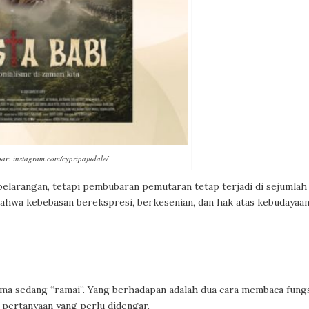
r: instagram.com/cypripajudale/
elarangan, tetapi pembubaran pemutaran tetap terjadi di sejumlah
hwa kebebasan berekspresi, berkesenian, dan hak atas kebudayaa
sama sedang “ramai”. Yang berhadapan adalah dua cara membaca fung
 pertanyaan yang perlu didengar.