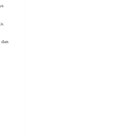
ya
a,
 dan