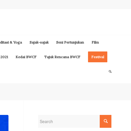
itasi & Yoga
Sajak-sajak
Seni Pertunjukan
Film
 2021
Kedai BWCF
Tajuk Rencana BWCF
Festival