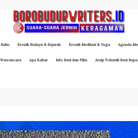
 Buku
Kronik Budaya & Sejarah
Kronik Meditasi & Yoga
Agenda Med
Wawancara
Apa Kabar
Info Seni dan Film
Arsip Polemik Seni Rupa