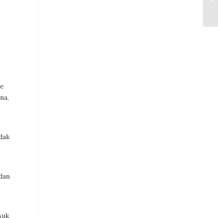
ke
na,
idak
 dan
suk