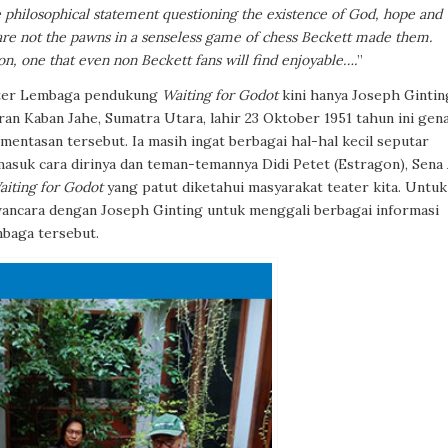
 philosophical statement questioning the existence of God, hope and
 are not the pawns in a senseless game of chess Beckett made them.
on, one that even non Beckett fans will find enjoyable….
”
ater Lembaga pendukung
Waiting for Godot
kini hanya Joseph Gintin
iran Kaban Jahe, Sumatra Utara, lahir 23 Oktober 1951 tahun ini gen
ementasan tersebut. Ia masih ingat berbagai hal-hal kecil seputar
masuk cara dirinya dan teman-temannya Didi Petet (Estragon), Sena
aiting for Godot
yang patut diketahui masyarakat teater kita. Untuk
ancara dengan Joseph Ginting untuk menggali berbagai informasi
mbaga tersebut.