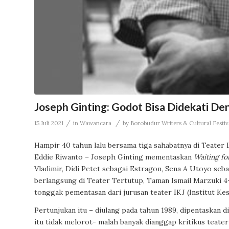
Joseph Ginting: Godot Bisa Didekati De
/
/
15 Juli 2021
in
Wawancara
by
Borobudur Writers & Cultural Festiv
Hampir 40 tahun lalu bersama tiga sahabatnya di Teater
Eddie Riwanto – Joseph Ginting mementaskan
Waiting f
Vladimir, Didi Petet sebagai Estragon, Sena A Utoyo seb
berlangsung di Teater Tertutup, Taman Ismail Marzuki
4
tonggak pementasan dari jurusan teater IKJ (Institut Kes
Pertunjukan itu – diulang pada tahun 1989, dipentaskan 
itu tidak melorot- malah
banyak dianggap kritikus teater