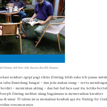
ph Ginting oleh Seno Joko Suyono dan Edy Susanto
 Bekasi sembari
ngopi
pagi rileks (Ginting lebih suka teh panas untu
an tahu Sumedang hangat – dan jeda makan siang – serta mendenga
berdiri – menirukan akting – dan hal-hal lucu saat itu, ketika bertut
 Joseph Ginting melihat ulang bagaimana ia memerankan karakter
na di umur 70 tahun ini ia memaknai kembali apa itu
Waiting for God
petilan wawancaranya: