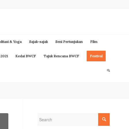
itasi & Yoga
Sajak-sajak
Seni Pertunjukan
Film
 2021
Kedai BWCF
Tajuk Rencana BWCF
Festival