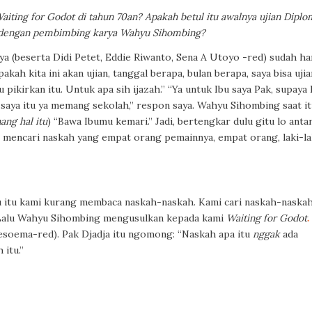
iting for Godot di tahun 70an? Apakah betul itu awalnya ujian Diplo
) dengan pembimbing karya Wahyu Sihombing?
ya (beserta Didi Petet, Eddie Riwanto, Sena A Utoyo -red) sudah ha
pakah kita ini akan ujian, tanggal berapa, bulan berapa, saya bisa uj
ikirkan itu. Untuk apa sih ijazah.” “Ya untuk Ibu saya Pak, supaya 
a saya itu ya memang sekolah,” respon saya. Wahyu Sihombing saat i
ng hal itu
)
“Bawa Ibumu kemari.” Jadi, bertengkar dulu
gitu lo
anta
h mencari naskah yang empat orang pemainnya, empat orang, laki-la
 itu kami kurang membaca naskah-naskah. Kami cari naskah-naska
 Lalu Wahyu Sihombing mengusulkan kepada kami
Waiting for Godot
.
oesoema-red). Pak Djadja itu
ngomong
: “Naskah apa itu
nggak
ada
itu.”