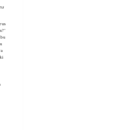
ma
rus
ian?”
Ibu
tu
ra
ki
h