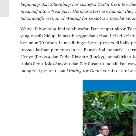
Widijanto
beginning that Sihombing has changed Godot from terrible
meaning into a “real play”. His characters are human; they
Sihombing’s version of Waiting for Godot is a popular versi
Wahyu Sihombing kini telah wafat. Dari empat aktor Te
yang masih hidup. Ia masih segar dan sehat. Lelaki kelah
berumur 70 tahun. Ia masih ingat betul proses di balik p
proses latihan pementasan itu. Banyak hal menarik – ter
Utoyo (Pozzo) dan Eddie Riwanto (Lucky), menafsirkan
W
itulah Seno Joko Suyono dan Edy Susanto melakukan waw
mengenai pementasan
Waiting for Godot
versi teater Le