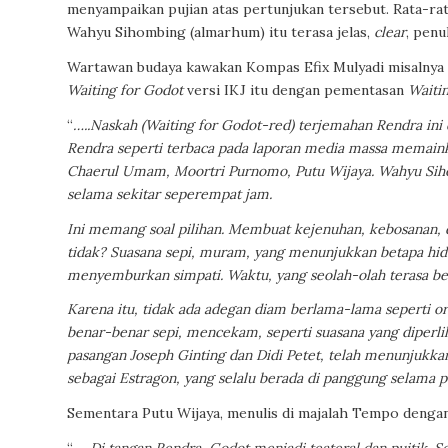
menyampaikan pujian atas pertunjukan tersebut. Rata-
Wahyu Sihombing (almarhum) itu terasa jelas,
clear
, penu
Wartawan budaya kawakan Kompas Efix Mulyadi misalnya 
Waiting for Godot
versi IKJ itu dengan pementasan
Waiti
“
…..Naskah (Waiting for Godot-red) terjemahan Rendra ini
Rendra seperti terbaca pada laporan media massa memainka
Chaerul Umam, Moortri Purnomo, Putu Wijaya. Wahyu Sihom
selama sekitar seperempat jam.
Ini memang soal pilihan. Membuat kejenuhan, kebosanan, d
tidak? Suasana sepi, muram, yang menunjukkan betapa hid
menyemburkan simpati. Waktu, yang seolah-olah terasa be
Karena itu, tidak ada adegan diam berlama-lama seperti 
benar-benar sepi, mencekam, seperti suasana yang diperlih
pasangan Joseph Ginting dan Didi Petet, telah menunjukkan
sebagai Estragon, yang selalu berada di panggung selama 
Sementara Putu Wijaya, menulis di majalah Tempo dengan