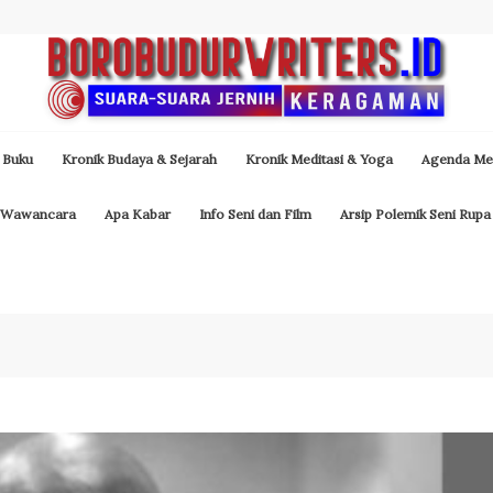
 Buku
Kronik Budaya & Sejarah
Kronik Meditasi & Yoga
Agenda Med
Wawancara
Apa Kabar
Info Seni dan Film
Arsip Polemik Seni Rupa