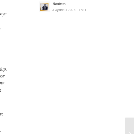
Nasirun
3 Agustus 2026 - 17:31
nnya
,
dup.
tor
ata
g
at
y