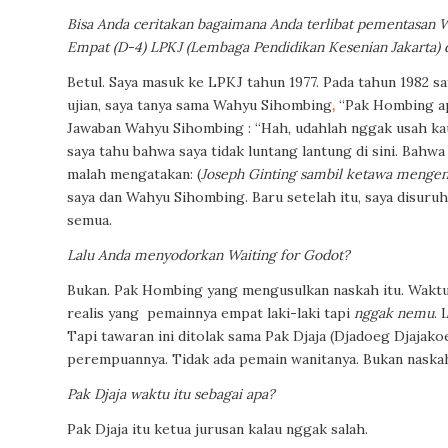
Bisa Anda ceritakan bagaimana Anda terlibat pementasan Wa
Empat (D-4) LPKJ (Lembaga Pendidikan Kesenian Jakarta
Betul. Saya masuk ke LPKJ tahun 1977. Pada tahun 1982 sa
ujian, saya tanya sama Wahyu Sihombing
,
“Pak Hombing
a
Jawaban Wahyu Sihombing : “Hah, udahlah nggak usah kau p
saya tahu bahwa saya tidak luntang lantung di sini. Bahw
malah mengatakan:
(
Joseph Ginting sambil ketawa mengena
saya dan Wahyu Sihombing. Baru setelah itu, saya disuru
semua.
Lalu Anda menyodorkan Waiting for Godot?
Bukan. Pak Hombing yang mengusulkan naskah itu. Waktu
realis yang
pemainnya
empat laki-laki tapi
nggak nemu
.
Tapi tawaran ini ditolak sama Pak Djaja (Djadoeg Djajak
perempuannya. Tidak ada pemain wanitanya. Bukan naskah 
Pak Djaja waktu itu sebagai apa?
Pak Djaja itu ketua jurusan kalau nggak salah.