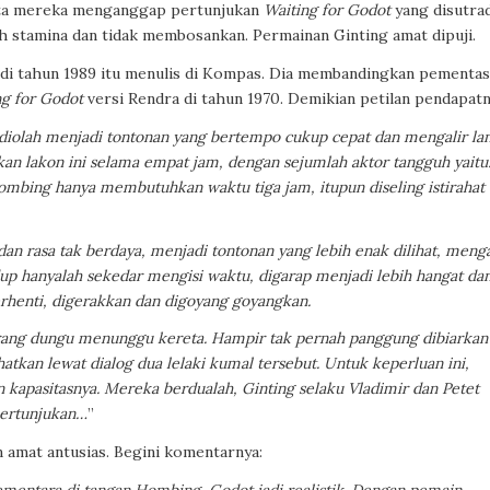
rata mereka menganggap pertunjukan
Waiting for Godot
yang disutrad
h stamina
dan tidak membosankan. Permainan
Ginting amat dipuji.
di tahun 1989 itu menulis di Kompas. Dia membandingkan pementa
ng for Godot
versi
Rendra di tahun 1970. Demikian petilan pendapatn
 diolah menjadi tontonan yang bertempo cukup cepat dan mengalir lan
n lakon ini selama empat jam, dengan sejumlah aktor tangguh yaitu
bing hanya membutuhkan waktu tiga jam, itupun diseling istirahat
an rasa tak berdaya, menjadi tontonan yang lebih enak dilihat, meng
up hanyalah sekedar mengisi waktu, digarap menjadi lebih hangat da
rhenti, digerakkan dan digoyang goyangkan.
orang dungu menunggu kereta. Hampir tak pernah panggung dibiarkan
atkan lewat dialog dua lelaki kumal tersebut. Untuk keperluan ini,
 kapasitasnya. Mereka berdualah, Ginting selaku Vladimir dan Petet
pertunjukan…
”
 amat antusias. Begini komentarnya: