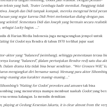
Sementara di tangan Hombing, Godot jadi realistik. Dengan pemain-
an teknis yang baik, Teater Lembaga hadir memikat. Panggung tidak
istiwa. Joseph dan Didi tampak kompak, mereka mengenal betul pera
ucuan yang segar karena Didi Petet melontarkan dialog dengan pas.
g selektif. Sementara Didi dan Joseph yang bermain secara realistik
, sebagai Lucky bagus. …
.”
ulis di Harian Media Indonesia juga mengacungkan jempol untuk
aiting fot Godot
nya Rendra di tahun 1970 terlihat jujur saat
r-aktor yang “balanced’ (seimbang), sehingga pementasan terasa hi
ornya kurang “balanced”, (dalam pertunjukan Rendra-red) satu dua ak
 Dalam drama kita tidak bisa besar sendirian . “Wer Groszes Will,” k
r harus mengangkat diri bersama-sama). Memang para aktor Sihombin
sing-masing atas karakter masing-masing….
”
Sihombing’s ‘Waiting for Godot’ provokes and amuses
tak bisa
Sihombing yang menurutnya mampu membuat naskah
Godot
yang ber
rna semua kalangan. Ia menulis demikian:
, playing at Gedung Kesenian Jakarta, it is clear almost from the ver