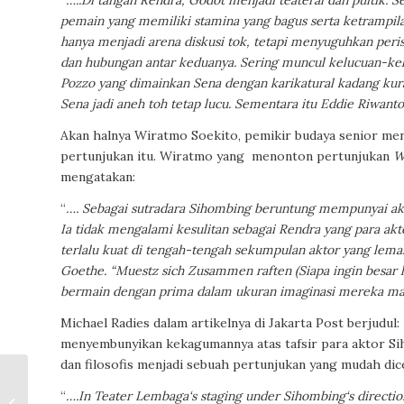
“
…..Di tangan Rendra, Godot menjadi teateral dan puitik. 
pemain yang memiliki stamina yang bagus serta ketrampil
hanya menjadi arena diskusi tok, tetapi menyuguhkan per
dan hubungan antar keduanya. Sering muncul kelucuan-kel
Pozzo yang dimainkan Sena dengan karikatural kadang kuran
Sena jadi aneh toh tetap lucu. Sementara itu Eddie Riwanto
Akan halnya Wiratmo Soekito, pemikir budaya senior men
pertunjukan itu. Wiratmo yang
menonton pertunjukan
W
mengatakan:
“
…. Sebagai sutradara Sihombing beruntung mempunyai akto
Ia tidak mengalami kesulitan sebagai Rendra yang para akt
terlalu kuat di tengah-tengah sekumpulan aktor yang lemah.
Goethe. “Muestz sich Zusammen raften (Siapa ingin besa
bermain dengan prima dalam ukuran imaginasi mereka ma
Michael Radies dalam artikelnya di Jakarta Post berjudul:
menyembunyikan kekagumannya atas tafsir para aktor 
dan filosofis
menjadi sebuah pertunjukan yang
mudah dice
Puisi-Puisi Tjahjono
“
….In Teater Lembaga‘s staging under Sihombing‘s direction