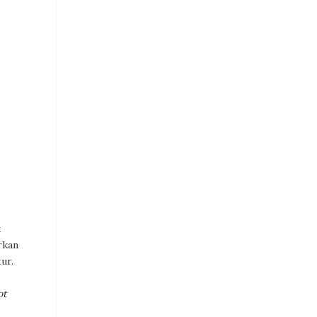
k
rkan
ur.
ot