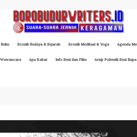
 Buku
Kronik Budaya & Sejarah
Kronik Meditasi & Yoga
Agenda Med
Wawancara
Apa Kabar
Info Seni dan Film
Arsip Polemik Seni Rupa