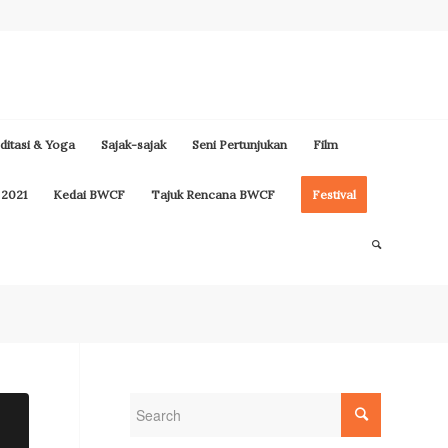
itasi & Yoga
Sajak-sajak
Seni Pertunjukan
Film
 2021
Kedai BWCF
Tajuk Rencana BWCF
Festival