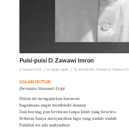
Puisi-puisi D. Zawawi Imron
/
/
8 Januari 2026
in
Sajak-sajak
by
Borobudur Writers & Cultural Fes
DALAM HUTAN
(bersama Sinansari Ecip)
Hutan ini mengajarkan harmoni
Bagaimana angin membisiki daunan
Dan burung pun berkicau tanpa lidah yang keseleo
Selintas hanya menyanyikan lagu yang sudah-sudah
Padahal itu ada maksudnya