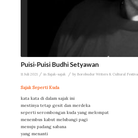
Puisi-Puisi Budhi Setyawan
/
/
11 Juli 2021
in
Sajak-sajak
by
Borobudur Writers & Cultural Festiva
Sajak Seperti Kuda
kata kata di dalam sajak ini
mestinya tetap gesit dan merdeka
seperti serombongan kuda yang melompat
menembus kabut melubangi pagi
menuju padang sabana
yang menanti