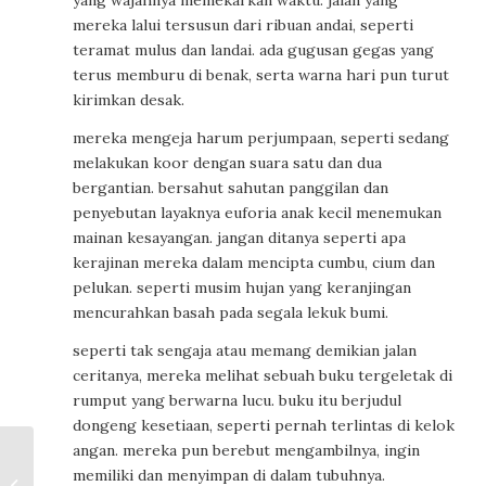
yang wajahnya memekarkan waktu. jalan yang
mereka lalui tersusun dari ribuan andai, seperti
teramat mulus dan landai. ada gugusan gegas yang
terus memburu di benak, serta warna hari pun turut
kirimkan desak.
mereka mengeja harum perjumpaan, seperti sedang
melakukan koor dengan suara satu dan dua
bergantian. bersahut sahutan panggilan dan
penyebutan layaknya euforia anak kecil menemukan
mainan kesayangan. jangan ditanya seperti apa
kerajinan mereka dalam mencipta cumbu, cium dan
pelukan. seperti musim hujan yang keranjingan
mencurahkan basah pada segala lekuk bumi.
seperti tak sengaja atau memang demikian jalan
ceritanya, mereka melihat sebuah buku tergeletak di
rumput yang berwarna lucu. buku itu berjudul
dongeng kesetiaan, seperti pernah terlintas di kelok
angan. mereka pun berebut mengambilnya, ingin
Hukum Besi Sepak
memiliki dan menyimpan di dalam tubuhnya.