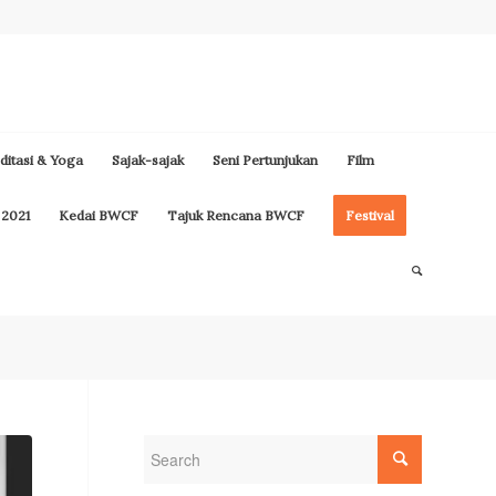
itasi & Yoga
Sajak-sajak
Seni Pertunjukan
Film
 2021
Kedai BWCF
Tajuk Rencana BWCF
Festival