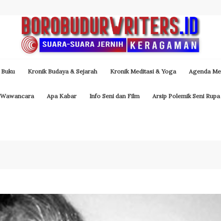
 Buku
Kronik Budaya & Sejarah
Kronik Meditasi & Yoga
Agenda Med
Wawancara
Apa Kabar
Info Seni dan Film
Arsip Polemik Seni Rupa