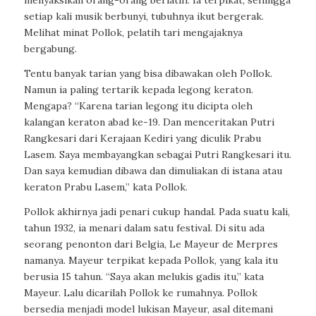
setiap kali musik berbunyi, tubuhnya ikut bergerak.
Melihat minat Pollok, pelatih tari mengajaknya
bergabung.
Tentu banyak tarian yang bisa dibawakan oleh Pollok.
Namun ia paling tertarik kepada legong keraton.
Mengapa? “Karena tarian legong itu dicipta oleh
kalangan keraton abad ke-19. Dan menceritakan Putri
Rangkesari dari Kerajaan Kediri yang diculik Prabu
Lasem. Saya membayangkan sebagai Putri Rangkesari itu.
Dan saya kemudian dibawa dan dimuliakan di istana atau
keraton Prabu Lasem,” kata Pollok.
Pollok akhirnya jadi penari cukup handal. Pada suatu kali,
tahun 1932, ia menari dalam satu festival. Di situ ada
seorang penonton dari Belgia, Le Mayeur de Merpres
namanya. Mayeur terpikat kepada Pollok, yang kala itu
berusia 15 tahun. “Saya akan melukis gadis itu,” kata
Mayeur. Lalu dicarilah Pollok ke rumahnya. Pollok
bersedia menjadi model lukisan Mayeur, asal ditemani