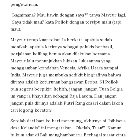
pengetahuan.
“Bagaimana? Mau kawin dengan saya?” tanya Mayeur lagi.
“Saya tidak mau,” kata Pollok dengan tersipu malu (tapi
mau).
Mayeur tetap kuat tekat. Ia berkata, apabila sudah
menikah, apabila karirnya sebagai pelukis berhasil,
perjalanan keliling benua akan dilakukan bersama.
Mayeur lalu menunjukkan lukisan-lukisannya yang
menggambar keindahan Venesia, Afrika Utara sampai
India. Mayeur juga membuka sedikit biografinya bahwa
dirinya adalah keturunan bangsawan Eropa. Ni Pollok
pun segera berpikir: Behhh, jangan-jangan Tuan Belgia
ini yang ia khayalkan sebagai Raja Lasem. Dan jangan-
jangan pula dirinya adalah Putri Rangkesari dalam lakon
tari legong keraton!
Setelah dari hari ke hari merenung, akhirnya si “hibiscus
desa Kelandis” ini mengatakan: “Okelah, Tuan!” Namun
hukum adat di Bali menghambat itu. Berbagai siasat cinta