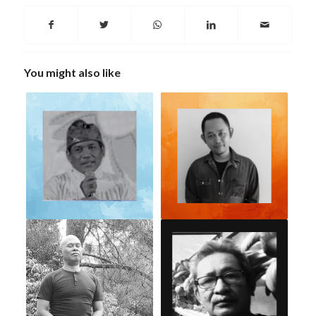
You might also like