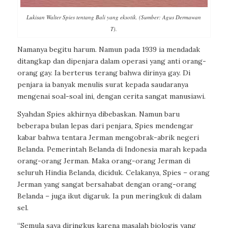
Lukisan Walter Spies tentang Bali yang eksotik. (Sumber: Agus Dermawan
T).
Namanya begitu harum. Namun pada 1939 ia mendadak
ditangkap dan dipenjara dalam operasi yang anti orang-
orang gay. Ia berterus terang bahwa dirinya gay. Di
penjara ia banyak menulis surat kepada saudaranya
mengenai soal-soal ini, dengan cerita sangat manusiawi.
Syahdan Spies akhirnya dibebaskan. Namun baru
beberapa bulan lepas dari penjara, Spies mendengar
kabar bahwa tentara Jerman mengobrak-abrik negeri
Belanda. Pemerintah Belanda di Indonesia marah kepada
orang-orang Jerman. Maka orang-orang Jerman di
seluruh Hindia Belanda, diciduk. Celakanya, Spies – orang
Jerman yang sangat bersahabat dengan orang-orang
Belanda – juga ikut digaruk. Ia pun meringkuk di dalam
sel.
“Semula saya diringkus karena masalah biologis yang