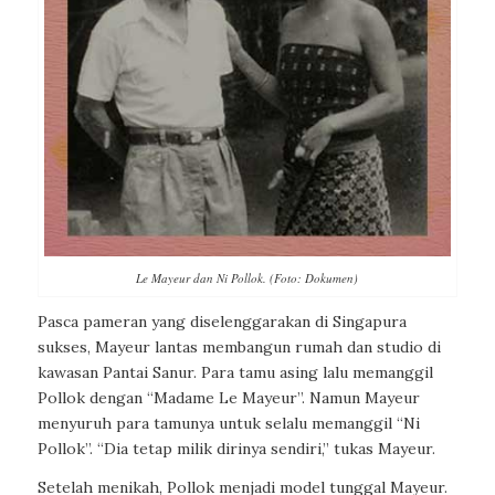
Le Mayeur dan Ni Pollok. (Foto: Dokumen)
Pasca pameran yang diselenggarakan di Singapura
sukses, Mayeur lantas membangun rumah dan studio di
kawasan Pantai Sanur. Para tamu asing lalu memanggil
Pollok dengan “Madame Le Mayeur”. Namun Mayeur
menyuruh para tamunya untuk selalu memanggil “Ni
Pollok”. “Dia tetap milik dirinya sendiri,” tukas Mayeur.
Setelah menikah, Pollok menjadi model tunggal Mayeur.