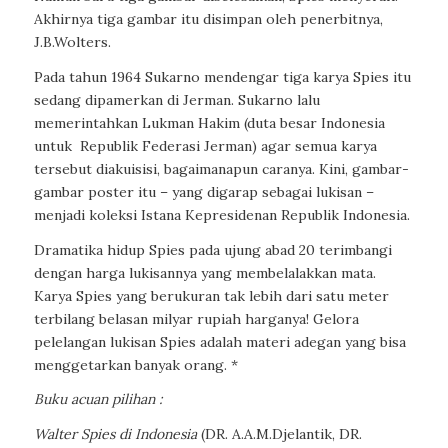
Akhirnya tiga gambar itu disimpan oleh penerbitnya,
J.B.Wolters.
Pada tahun 1964 Sukarno mendengar tiga karya Spies itu
sedang dipamerkan di Jerman. Sukarno lalu
memerintahkan Lukman Hakim (duta besar Indonesia
untuk Republik Federasi Jerman) agar semua karya
tersebut diakuisisi, bagaimanapun caranya. Kini, gambar-
gambar poster itu – yang digarap sebagai lukisan –
menjadi koleksi Istana Kepresidenan Republik Indonesia.
Dramatika hidup Spies pada ujung abad 20 terimbangi
dengan harga lukisannya yang membelalakkan mata.
Karya Spies yang berukuran tak lebih dari satu meter
terbilang belasan milyar rupiah harganya! Gelora
pelelangan lukisan Spies adalah materi adegan yang bisa
menggetarkan banyak orang. *
Buku acuan pilihan :
Walter Spies di Indonesia
(DR. A.A.M.Djelantik, DR.