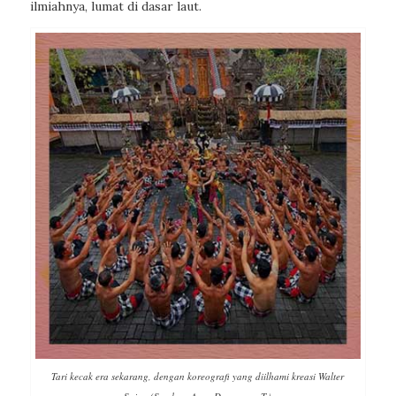
ilmiahnya, lumat di dasar laut.
Tari kecak era sekarang, dengan koreografi yang diilhami kreasi Walter