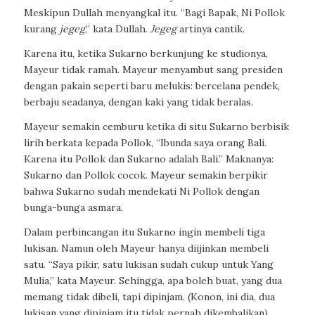
Meskipun Dullah menyangkal itu. “Bagi Bapak, Ni Pollok
kurang
jegeg
,” kata Dullah.
Jegeg
artinya cantik.
Karena itu, ketika Sukarno berkunjung ke studionya,
Mayeur tidak ramah. Mayeur menyambut sang presiden
dengan pakain seperti baru melukis: bercelana pendek,
berbaju seadanya, dengan kaki yang tidak beralas.
Mayeur semakin cemburu ketika di situ Sukarno berbisik
lirih berkata kepada Pollok, “Ibunda saya orang Bali.
Karena itu Pollok dan Sukarno adalah Bali.” Maknanya:
Sukarno dan Pollok cocok. Mayeur semakin berpikir
bahwa Sukarno sudah mendekati Ni Pollok dengan
bunga-bunga asmara.
Dalam perbincangan itu Sukarno ingin membeli tiga
lukisan. Namun oleh Mayeur hanya diijinkan membeli
satu. “Saya pikir, satu lukisan sudah cukup untuk Yang
Mulia,” kata Mayeur. Sehingga, apa boleh buat, yang dua
memang tidak dibeli, tapi dipinjam. (Konon, ini dia, dua
lukisan yang dipinjam itu tidak pernah dikembalikan).