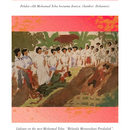
Pelukis cilik Mohamad Toha bersama ibunya. (Sumber: Dokumen)
Lukisan on the spot Mohamad Toha, “Belanda Menangkapi Penduduk”,