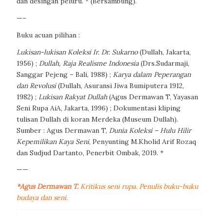
dan desingan peluru. * (Bersambung).
—–
Buku acuan pilihan :
Lukisan-lukisan Koleksi Ir. Dr. Sukarno
(Dullah, Jakarta,
1956) ;
Dullah, Raja Realisme Indonesia
(Drs.Sudarmaji,
Sanggar Pejeng – Bali, 1988) ;
Karya dalam Peperangan
dan Revolusi
(Dullah, Asuransi Jiwa Bumiputera 1912,
1982) ;
Lukisan Rakyat Dullah
(Agus Dermawan T, Yayasan
Seni Rupa AiA, Jakarta, 1996) ; Dokumentasi kliping
tulisan Dullah di koran
Merdeka
(Museum Dullah).
Sumber : Agus Dermawan T,
Dunia Koleksi – Hulu Hilir
Kepemilikan Kaya Seni
, Penyunting M.Kholid Arif Rozaq
dan Sudjud Dartanto, Penerbit Ombak, 2019. *
——
*Agus Dermawan T.
Kritikus seni rupa. Penulis buku-buku
budaya dan seni.