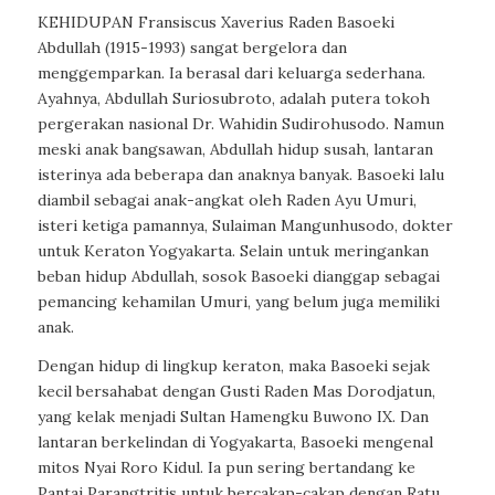
KEHIDUPAN Fransiscus Xaverius Raden Basoeki
Abdullah (1915-1993) sangat bergelora dan
menggemparkan. Ia berasal dari keluarga sederhana.
Ayahnya, Abdullah Suriosubroto, adalah putera tokoh
pergerakan nasional Dr. Wahidin Sudirohusodo. Namun
meski anak bangsawan, Abdullah hidup susah, lantaran
isterinya ada beberapa dan anaknya banyak. Basoeki lalu
diambil sebagai anak-angkat oleh Raden Ayu Umuri,
isteri ketiga pamannya, Sulaiman Mangunhusodo, dokter
untuk Keraton Yogyakarta. Selain untuk meringankan
beban hidup Abdullah, sosok Basoeki dianggap sebagai
pemancing kehamilan Umuri, yang belum juga memiliki
anak.
Dengan hidup di lingkup keraton, maka Basoeki sejak
kecil bersahabat dengan Gusti Raden Mas Dorodjatun,
yang kelak menjadi Sultan Hamengku Buwono IX. Dan
lantaran berkelindan di Yogyakarta, Basoeki mengenal
mitos Nyai Roro Kidul. Ia pun sering bertandang ke
Pantai Parangtritis untuk bercakap-cakap dengan Ratu