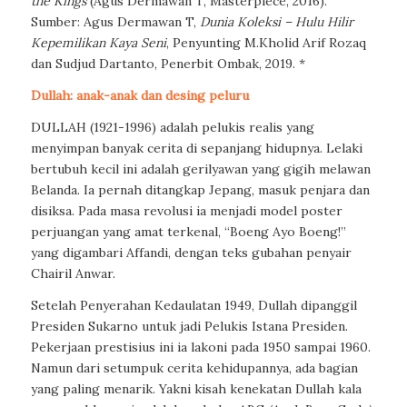
the Kings
(Agus Dermawan T, Masterpiece, 2016).
Sumber: Agus Dermawan T,
Dunia Koleksi – Hulu Hilir
Kepemilikan Kaya Seni
, Penyunting M.Kholid Arif Rozaq
dan Sudjud Dartanto, Penerbit Ombak, 2019. *
Dullah:
anak-anak dan desing peluru
DULLAH (1921-1996) adalah pelukis realis yang
menyimpan banyak cerita di sepanjang hidupnya. Lelaki
bertubuh kecil ini adalah gerilyawan yang gigih melawan
Belanda. Ia pernah ditangkap Jepang, masuk penjara dan
disiksa. Pada masa revolusi ia menjadi model poster
perjuangan yang amat terkenal, “Boeng Ayo Boeng!”
yang digambari Affandi, dengan teks gubahan penyair
Chairil Anwar.
Setelah Penyerahan Kedaulatan 1949, Dullah dipanggil
Presiden Sukarno untuk jadi Pelukis Istana Presiden.
Pekerjaan prestisius ini ia lakoni pada 1950 sampai 1960.
Namun dari setumpuk cerita kehidupannya, ada bagian
yang paling menarik. Yakni kisah kenekatan Dullah kala