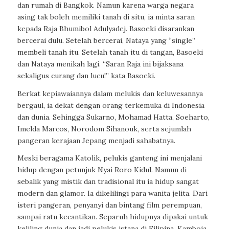
dan rumah di Bangkok. Namun karena warga negara
asing tak boleh memiliki tanah di situ, ia minta saran
kepada Raja Bhumibol Adulyadej. Basoeki disarankan
bercerai dulu. Setelah bercerai, Nataya yang “single”
membeli tanah itu. Setelah tanah itu di tangan, Basoeki
dan Nataya menikah lagi. “Saran Raja ini bijaksana
sekaligus curang dan lucu!” kata Basoeki.
Berkat kepiawaiannya dalam melukis dan keluwesannya
bergaul, ia dekat dengan orang terkemuka di Indonesia
dan dunia. Sehingga Sukarno, Mohamad Hatta, Soeharto,
Imelda Marcos, Norodom Sihanouk, serta sejumlah
pangeran kerajaan Jepang menjadi sahabatnya.
Meski beragama Katolik, pelukis ganteng ini menjalani
hidup dengan petunjuk Nyai Roro Kidul. Namun di
sebalik yang mistik dan tradisional itu ia hidup sangat
modern dan glamor. Ia dikelilingi para wanita jelita. Dari
isteri pangeran, penyanyi dan bintang film perempuan,
sampai ratu kecantikan. Separuh hidupnya dipakai untuk
keliling dunia dan jadi pelukis istana di Filipina, Kamboja,