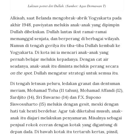
Lukisan potret diri Dullah. (Sumber: Agus Dermawan T)
Alkisah, saat Belanda mengobrak-abrik Yogyakarta pada
akhir 1948, pawiyatan melukis anak-anak yang dipimpin
Dullah dibekukan. Dullah lantas ikut ramai-ramai
memanggul senjata, dan berperang di berbagai wilayah.
Namun di tengah gerilya itu tiba-tiba Dullah kembali ke
Yogyakarta. Di kota ini ia mencari anak-anak yang
pernah belajar melukis kepadanya. Dengan cat air
seadanya, anak-anak itu diminta melukis perang secara
on the spot
. Dullah mengatur strategi untuk semua itu.
Di tengah letusan peluru, ledakan granat dan dentuman
meriam, Mohamad Toha (11 tahun), Mohamad Affandi (12),
Sardjito (14), Sri Suwarno (14) dan F.X. Supono
Siswosuharto (15) melukis dengan gesit, meski dengan
hati tak henti berdebar. Agar tak diketahui musuh, anak-
anak itu diajari melakukan penyamaran. Misalnya sebagai
penjual rokok eceran dengan kotak yang digantung di
depan dada. Di bawah kotak itu tertaruh kertas, pinsil,