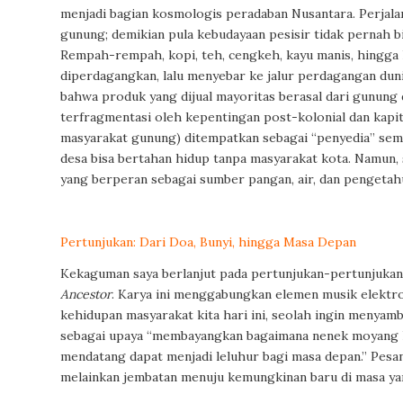
menjadi bagian kosmologis peradaban Nusantara. Perjalan
gunung; demikian pula kebudayaan pesisir tidak pernah b
Rempah-rempah, kopi, teh, cengkeh, kayu manis, hingga h
diperdagangkan, lalu menyebar ke jalur perdagangan dunia
bahwa produk yang dijual mayoritas berasal dari gunung d
terfragmentasi oleh kepentingan post-kolonial dan kapit
masyarakat gunung) ditempatkan sebagai “penyedia” semat
desa bisa bertahan hidup tanpa masyarakat kota. Namun,
yang berperan sebagai sumber pangan, air, dan pengeta
Pertunjukan: Dari Doa, Bunyi, hingga Masa Depan
Kekaguman saya berlanjut pada pertunjukan-pertunjukan 
Ancestor
. Karya ini menggabungkan elemen musik elektro
kehidupan masyarakat kita hari ini, seolah ingin menya
sebagai upaya “membayangkan bagaimana nenek moyang had
mendatang dapat menjadi leluhur bagi masa depan.” Pesann
melainkan jembatan menuju kemungkinan baru di masa ya