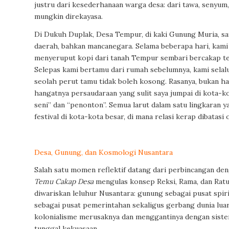
justru dari kesederhanaan warga desa: dari tawa, senyum
mungkin direkayasa.
Di Dukuh Duplak, Desa Tempur, di kaki Gunung Muria, sa
daerah, bahkan mancanegara. Selama beberapa hari, kami
menyeruput kopi dari tanah Tempur sembari bercakap ten
Selepas kami bertamu dari rumah sebelumnya, kami selalu
seolah perut tamu tidak boleh kosong. Rasanya, bukan han
hangatnya persaudaraan yang sulit saya jumpai di kota-ko
seni” dan “penonton”. Semua larut dalam satu lingkaran y
festival di kota-kota besar, di mana relasi kerap dibatasi
Desa, Gunung, dan Kosmologi Nusantara
Salah satu momen reflektif datang dari perbincangan d
Temu Cakap Desa
mengulas konsep Reksi, Rama, dan Ratu
diwariskan leluhur Nusantara: gunung sebagai pusat spiri
sebagai pusat pemerintahan sekaligus gerbang dunia luar
kolonialisme merusaknya dan menggantinya dengan sist
tunggal kekuasaan.