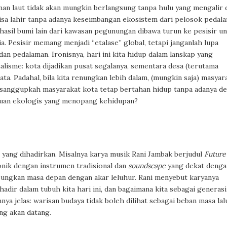
an laut tidak akan mungkin berlangsung tanpa hulu yang mengalir 
isa lahir tanpa adanya keseimbangan ekosistem dari pelosok pedal
asil bumi lain dari kawasan pegunungan dibawa turun ke pesisir u
. Pesisir memang menjadi “etalase” global, tetapi janganlah lupa
an pedalaman. Ironisnya, hari ini kita hidup dalam lanskap yang
alisme: kota dijadikan pusat segalanya, sementara desa (terutama
a. Padahal, bila kita renungkan lebih dalam, (mungkin saja) masyar
 sanggupkah masyarakat kota tetap bertahan hidup tanpa adanya de
huan ekologis yang menopang kehidupan?
yang dihadirkan. Misalnya karya musik Rani Jambak berjudul
Future
nik dengan instrumen tradisional dan
soundscape
yang dekat denga
mbungkan masa depan dengan akar leluhur. Rani menyebut karyanya
ir dalam tubuh kita hari ini, dan bagaimana kita sebagai generasi
ya jelas: warisan budaya tidak boleh dilihat sebagai beban masa lal
ng akan datang.