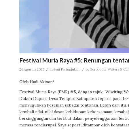
Festival Muria Raya #5: Renungan tenta
/
/
24 Agustus 2025
in
Seni Pertunjukan
by
Borobudur Writers & Cul
Oleh Hadi Aktsar*
Festival Muria Raya (FMR) #5, dengan tajuk “Wiwiting W
Dukuh Duplak, Desa Tempur, Kabupaten Jepara, pada 16-1
menyuguhkan kesenian sebagai tontonan. Lebih dari itu,
kembali nilai-nilai dasar kehidupan: kebersamaan, kesah
bersinggungan dan terlibat dalam penyelenggaraan festiva
merasa terdisrupsi. Saya seperti ditampar oleh kenyataa