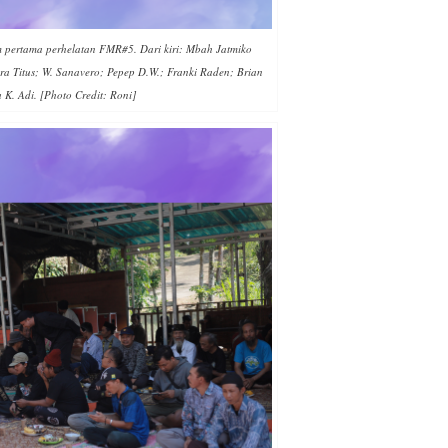
 pertama perhelatan FMR#5. Dari kiri: Mbah Jatmiko
ra Titus; W. Sanavero; Pepep D.W.; Franki Raden; Brian
 K. Adi. [Photo Credit: Roni]