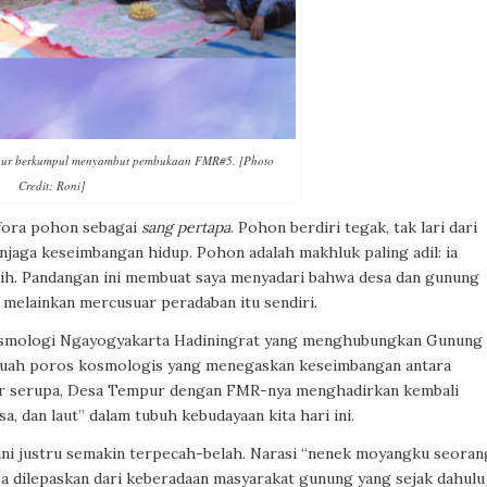
pur berkumpul menyambut pembukaan FMR#5. [Photo
Credit: Roni]
fora pohon sebagai
sang pertapa
. Pohon berdiri tegak, tak lari dari
njaga keseimbangan hidup. Pohon adalah makhluk paling adil: ia
sih. Pandangan ini membuat saya menyadari bahwa desa dan gunung
 melainkan mercusuar peradaban itu sendiri.
 kosmologi Ngayogyakarta Hadiningrat yang menghubungkan Gunung
Sebuah poros kosmologis yang menegaskan keseimbangan antara
mpir serupa, Desa Tempur dengan FMR-nya menghadirkan kembali
 dan laut” dalam tubuh kebudayaan kita hari ini.
 ini justru semakin terpecah-belah. Narasi “nenek moyangku seoran
isa dilepaskan dari keberadaan masyarakat gunung yang sejak dahulu