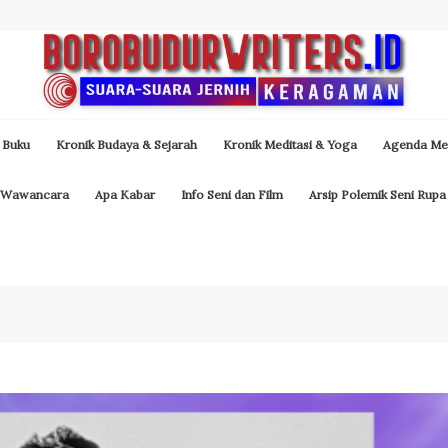
 Buku
Kronik Budaya & Sejarah
Kronik Meditasi & Yoga
Agenda Med
Wawancara
Apa Kabar
Info Seni dan Film
Arsip Polemik Seni Rupa