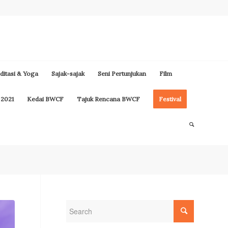
itasi & Yoga
Sajak-sajak
Seni Pertunjukan
Film
 2021
Kedai BWCF
Tajuk Rencana BWCF
Festival