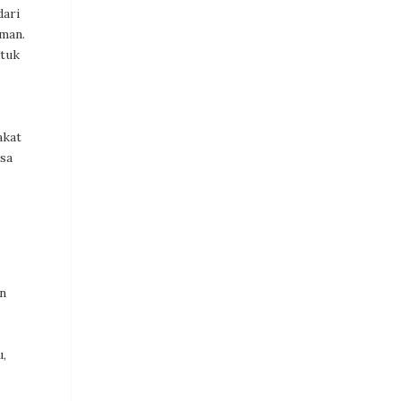
dari
aman.
ntuk
akat
sa
n
u,