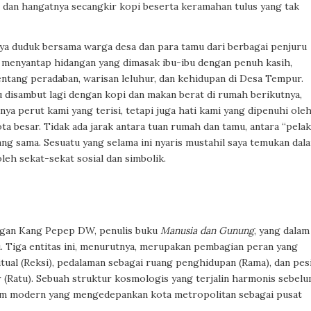
, dan hangatnya secangkir kopi beserta keramahan tulus yang tak
ya duduk bersama warga desa dan para tamu dari berbagai penjuru
 menyantap hidangan yang dimasak ibu-ibu dengan penuh kasih,
tang peradaban, warisan leluhur, dan kehidupan di Desa Tempur.
 disambut lagi dengan kopi dan makan berat di rumah berikutnya,
ya perut kami yang terisi, tetapi juga hati kami yang dipenuhi ole
ta besar. Tidak ada jarak antara tuan rumah dan tamu, antara “pela
ang sama. Sesuatu yang selama ini nyaris mustahil saya temukan dal
 oleh sekat-sekat sosial dan simbolik.
engan Kang Pepep DW, penulis buku
Manusia dan Gunung
, yang dalam
. Tiga entitas ini, menurutnya, merupakan pembagian peran yang
tual (Reksi), pedalaman sebagai ruang penghidupan (Rama), dan pesi
 (Ratu). Sebuah struktur kosmologis yang terjalin harmonis sebel
em modern yang mengedepankan kota metropolitan sebagai pusat