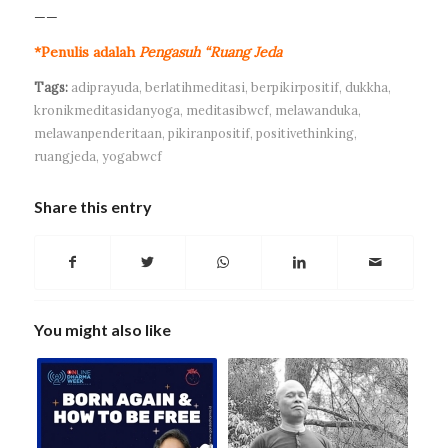
——
*Penulis adalah
Pengasuh “Ruang Jeda
Tags:
adiprayuda
,
berlatihmeditasi
,
berpikirpositif
,
dukkha
,
kronikmeditasidanyoga
,
meditasibwcf
,
melawanduka
,
melawanpenderitaan
,
pikiranpositif
,
positivethinking
,
ruangjeda
,
yogabwcf
Share this entry
You might also like