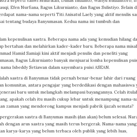
sastra seperti Yanwi Mudrikah, Dimas Indianto, Wahyu Budiantoro, I
qi, Efen Nurfiana, Bagus Likurnianto, dan Bagus Sulistiyo. Selain d
erdapat nama-nama seperti Titi Anisatul Laely yang aktif menulis sa
sai tentang budaya Banyumasan. Kedua nama ini tumbuh dan
am kepenulisan sastra. Beberapa nama ada yang kemudian hilang d
up bertahan dan melahirkan kader-kader baru. Beberapa nama misal
mad Hamid Samiaji kini aktif menjadi penulis dan peneliti yang
asan, Bagus Likurnianto banyak menjuarai lomba kepenulisan puis
 nama Isbeddy Setiawan dalam sayembara puisi ASEAN.
adalah sastra di Banyumas tidak pernah benar-benar lahir dari ruang
gan komunitas, antara pengajar yang berdedikasi dengan mahasiswa 
 generasi baru untuk melangkah melampaui bayangannya. Celah itula
arang, apakah celah itu masih cukup lebar untuk menampung nama-
nan zaman yang mendorong kampus menjadi pabrik ijazah semata?
 pergerakan sastra di Banyumas masih (dan akan) belum selesai. Nar
ayah dengan arus sastra yang masih terus bergerak. Nama-nama yang
n karya-karya yang belum terbaca oleh publik yang lebih luas,