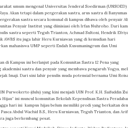
yarakat umum mengenal Universitas Jenderal Soedirman (UNSOED)
aya. Akan tetapi dalam pergerakan sastra, arus sastra di Banyumas
ergerakan sastra secara komunal di kampus dibawa oleh penyair A
nitas Penyair Institut yang diinisiasi oleh Irfan Nuhroho. Dari ka
ulis sastra seperti Teguh Trianton, Achmad Sultoni, Hendrik Efriya
ntik AWBS itu juga lahir Heru Kurniawan yang di kemudian hari
irkan mahasiswa UMP seperti Endah Kusumaningrum dan Umi
san di Kampus ini berlanjut pada Komunitas Sastra 12 Pena yang
g akademisi sastra dan penyair yang membawa pengaruh Yogya, mel
ak Imaji. Dari sini lahir penulis muda potensial bernama Umi Roisa
N Purwokerto (dulu) yang kini menjadi UIN Prof. K.H. Saifuddin Zu
Hijau” ini muncul komunitas Sekolah Kepenulisan Sastra Peradaba
ingga hari ini kampus hijau belum memiliki prodi yang berkaitan de
 Pasca Abdul Wachid B.S., Heru Kurniawan, Teguh Trianton, dan Arif
tra juga berkembang pesat.