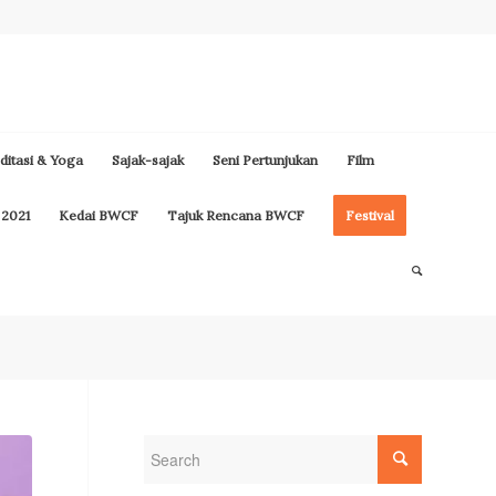
itasi & Yoga
Sajak-sajak
Seni Pertunjukan
Film
 2021
Kedai BWCF
Tajuk Rencana BWCF
Festival