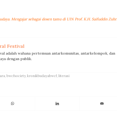
 budaya. Mengajar sebagai dosen tamu di UIN Prof. K.H. Saifuddin Zuhr
al Festival
ival adalah wahana pertemuan antarkomunitas, antarkelompok, dan
aya dengan publik.
ara
,
bwcfsociety
,
kronikbudayabwcf
,
literasi