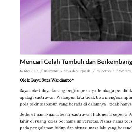
Mencari Celah Tumbuh dan Berkembang
/
/
14 Mei 2026
in
Kronik Budaya dan Sejarah
by
Borobudur Writers &
Oleh: Bayu Suta Wardianto*
Saya sebetulnya kurang begitu percaya, lembaga pendidik
apalagi sastrawan. Walaupun kita tidak bisa mengesamp
pola pikir siapapun yang berada di dalamnya –tidak hanya
Sederet nama-nama besar sastrawan Indonesia seperti Pr
lahir di ruang kelas bernama universitas. Nama-nama te
pada pengalaman hidup dan situasi masa lalu yang beranek