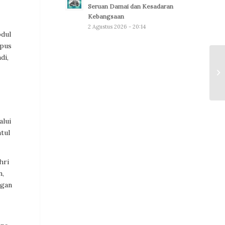
Seruan Damai dan Kesadaran
Kebangsaan
2 Agustus 2026 - 20:14
bdul
mpus
di,
alui
tul
hri
n,
ngan