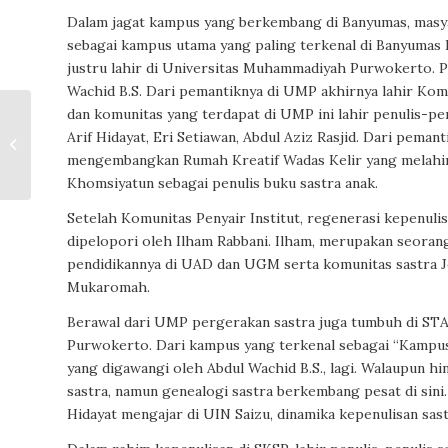
Dalam jagat kampus yang berkembang di Banyumas, mas
sebagai kampus utama yang paling terkenal di Banyumas R
justru lahir di Universitas Muhammadiyah Purwokerto. P
Wachid B.S. Dari pemantiknya di UMP akhirnya lahir Komu
dan komunitas yang terdapat di UMP ini lahir penulis-pen
Kafka Pulang ke Eropa
Arif Hidayat, Eri Setiawan, Abdul Aziz Rasjid. Dari pema
sebagai Wayang
mengembangkan Rumah Kreatif Wadas Kelir yang melah
Khomsiyatun sebagai penulis buku sastra anak.
Setelah Komunitas Penyair Institut, regenerasi kepenuli
dipelopori oleh Ilham Rabbani. Ilham, merupakan seoran
pendidikannya di UAD dan UGM serta komunitas sastra Jej
Mukaromah.
Berawal dari UMP pergerakan sastra juga tumbuh di STAI
Purwokerto. Dari kampus yang terkenal sebagai “Kampus 
yang digawangi oleh Abdul Wachid B.S., lagi. Walaupun h
sastra, namun genealogi sastra berkembang pesat di sini.
Hidayat mengajar di UIN Saizu, dinamika kepenulisan sas