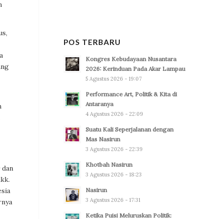
m
us,
POS TERBARU
a
Kongres Kebudayaan Nusantara
ang
2026: Kerinduan Pada Akar Lampau
5 Agustus 2026 - 19:07
Performance Art, Politik & Kita di
Antaranya
n
4 Agustus 2026 - 22:09
Suatu Kali Seperjalanan dengan
Mas Nasirun
3 Agustus 2026 - 22:39
Khotbah Nasirun
dan
3 Agustus 2026 - 18:23
kk.
sia
Nasirun
3 Agustus 2026 - 17:31
rnya
Ketika Puisi Meluruskan Politik: