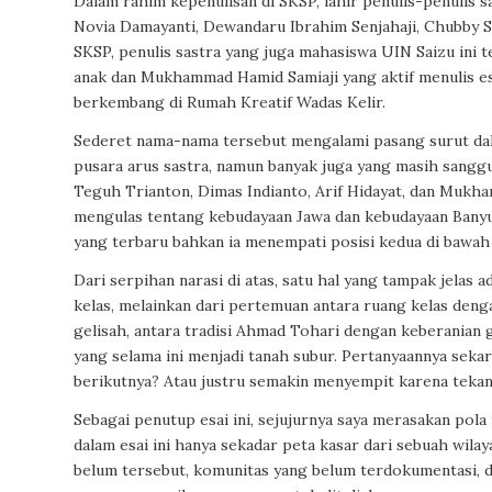
Dalam rahim kepenulisan di SKSP, lahir penulis-penulis 
Novia Damayanti, Dewandaru Ibrahim Senjahaji, Chubby Sau
SKSP, penulis sastra yang juga mahasiswa UIN Saizu ini t
anak dan Mukhammad Hamid Samiaji yang aktif menulis e
berkembang di Rumah Kreatif Wadas Kelir.
Sederet nama-nama tersebut mengalami pasang surut dal
pusara arus sastra, namun banyak juga yang masih sangg
Teguh Trianton, Dimas Indianto, Arif Hidayat, dan Mukham
mengulas tentang kebudayaan Jawa dan kebudayaan Banyum
yang terbaru bahkan ia menempati posisi kedua di bawah
Dari serpihan narasi di atas, satu hal yang tampak jelas 
kelas, melainkan dari pertemuan antara ruang kelas den
gelisah, antara tradisi Ahmad Tohari dengan keberanian
yang selama ini menjadi tanah subur. Pertanyaannya sek
berikutnya? Atau justru semakin menyempit karena teka
Sebagai penutup esai ini, sejujurnya saya merasakan pola
dalam esai ini hanya sekadar peta kasar dari sebuah wil
belum tersebut, komunitas yang belum terdokumentasi, da