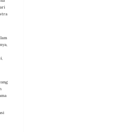
rna
ari
stra
alam
nya,
i,
yang
h
nama
asi