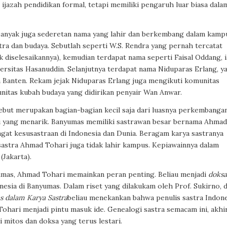
 ijazah pendidikan formal, tetapi memiliki pengaruh luar biasa dala
 banyak juga sederetan nama yang lahir dan berkembang dalam kamp
tra dan budaya. Sebutlah seperti W.S. Rendra yang pernah tercatat
 diselesaikannya), kemudian terdapat nama seperti Faisal Oddang, i
ersitas Hasanuddin. Selanjutnya terdapat nama Niduparas Erlang, y
ta Banten. Rekam jejak Niduparas Erlang juga mengikuti komunitas
unitas kubah budaya yang didirikan penyair Wan Anwar.
but merupakan bagian-bagian kecil saja dari luasnya perkembanga
ni yang menarik. Banyumas memiliki sastrawan besar bernama Ahmad
agat kesusastraan di Indonesia dan Dunia. Beragam karya sastranya
sastra Ahmad Tohari juga tidak lahir kampus. Kepiawainnya dalam
(Jakarta).
yumas, Ahmad Tohari memainkan peran penting. Beliau menjadi
doksa
esia di Banyumas. Dalam riset yang dilakukam oleh Prof. Sukirno, d
s dalam Karya Sastra
beliau
menekankan bahwa penulis sastra Indone
ohari menjadi pintu masuk ide. Genealogi sastra semacam ini, akhi
itos dan doksa yang terus lestari.