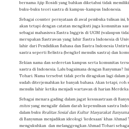
bernama Ajip Rosidi yang bahkan diketahui tidak memiliki
buku-buku teori sastra di kampus-kampus Indonesia.
Sebagai counter pernyataan di awal pembuka tulisan ini,
akan tetapi dengan catatan mengikuti juga komunitas sas
sebagai mahasiswa Sastra Inggris di UGM (walaupun tidak
merupakan Sastrawan yang lahir Sastra Indonesia di Univ
lahir dari Pendidikan Bahasa dan Sastra Indonesia Untir
sastra seperti Belistra (bengkel menulis sastra) dan kom
Sekian nama dan sederetan kampus serta komunitas terse
sastra di Indonesia. Lalu bagaimana dengan Banyumas? I
Tohari. Nama tersebut tidak perlu diragukan lagi dalam j
sudah diterjemahkan ke banyak bahasa. Akan tetapi, roh 
menulis lahir ketika menjadi wartawan di harian Merdeka 
Sebagai menara gading dalam jagat kesusastraan di Ban
mitos
yang mengalir dalam darah kepenulisan sastra Indon
dalam buku
Realitas Sosial dan Kultur Masyarakat Banyuma
di Banyumas menjadikan ideologi ‘kedesaan’ khas Ahmad T
mengukuhkan dan melanggengkan Ahmad Tohari sebagai m