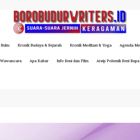
 Buku
Kronik Budaya & Sejarah
Kronik Meditasi & Yoga
Agenda Med
Wawancara
Apa Kabar
Info Seni dan Film
Arsip Polemik Seni Rupa