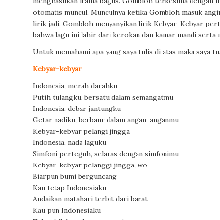
menghasilkan irama bagus. Gombloh terkesima dengan ira
otomatis muncul. Munculnya ketika Gombloh masuk angin 
lirik jadi. Gombloh menyanyikan lirik Kebyar-Kebyar per
bahwa lagu ini lahir dari kerokan dan kamar mandi serta 
Untuk memahami apa yang saya tulis di atas maka saya tu
Kebyar-kebyar
Indonesia, merah darahku
Putih tulangku, bersatu dalam semangatmu
Indonesia, debar jantungku
Getar nadiku, berbaur dalam angan-anganmu
Kebyar-kebyar pelangi jingga
Indonesia, nada laguku
Simfoni perteguh, selaras dengan simfonimu
Kebyar-kebyar pelanggi jingga, wo
Biarpun bumi berguncang
Kau tetap Indonesiaku
Andaikan matahari terbit dari barat
Kau pun Indonesiaku