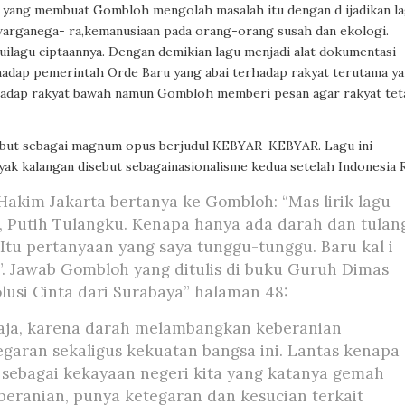
ini yang membuat Gombloh mengolah masalah itu dengan d ijadikan la
arganega- ra,kemanusiaan pada orang-orang susah dan ekologi.
uilagu ciptaannya. Dengan demikian lagu menjadi alat dokumentasi
rhadap pemerintah Orde Baru yang abai terhadap rakyat terutama y
rhadap rakyat bawah namun Gombloh memberi pesan agar rakyat tet
isebut sebagai magnum opus berjudul KEBYAR-KEBYAR. Lagu ini
yak kalangan disebut sebagainasionalisme kedua setelah Indonesia R
akim Jakarta bertanya ke Gombloh: “Mas lirik lagu
Putih Tulangku. Kenapa hanya ada darah dan tulan
Itu pertanyaan yang saya tunggu-tunggu. Baru kal i
u”. Jawab Gombloh yang ditulis di buku Guruh Dimas
lusi Cinta dari Surabaya” halaman 48:
saja, karena darah melambangkan keberanian
garan sekaligus kekuatan bangsa ini. Lantas kenapa
i sebagai kekayaan negeri kita yang katanya gemah
beranian, punya ketegaran dan kesucian terkait