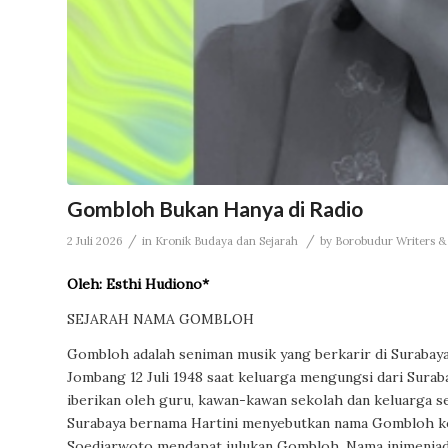
Gombloh Bukan Hanya di Radio
/
/
2 Juli 2026
in
Kronik Budaya dan Sejarah
by
Borobudur Writers & 
Oleh: Esthi Hudiono*
SEJARAH NAMA GOMBLOH
Gombloh adalah seniman musik yang berkarir di Surabaya
Jombang 12 Juli 1948 saat keluarga mengungsi dari Suraba
iberikan oleh guru, kawan-kawan sekolah dan keluarga s
Surabaya bernama Hartini menyebutkan nama Gombloh k
Soedjarwoto mendapat julukan Gombloh. Nama inimenjadi 