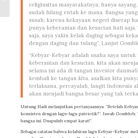
Politik Kehadiran
religiusitas masyarakatnya; hanya sayang,
sudah hilang entah ke mana. Bangsa yan
susah; karena kekayaan negeri diserap h
punya keberanian dan kesucian hati saja.
saja, saya yakin kelak daging sebagai ke
dengan daging dan tulang”. Lanjut Gomblo
“Kebyar-Kebyar adalah usaha saya untuk
keberanian dan kesucian, kita akan menja
selama ini ada di tangan investor danmaf
kembali ke tangan kita, asalkan kita pun
terlaksana, percayalah, langit Indonesia 
akan menjadi bangsa besar yang tak terka
Untung Hadi melanjutkan pertanyaannya: “Setelah Kebyar
konsisten dengan lagu-lagu patriotik?”. Jawab Gombloh: “
bangsa ini. Duapuluh empat karat!”.
Sebagai catatan bahwa kelahiran lagu Kebyar-Kebyar mela