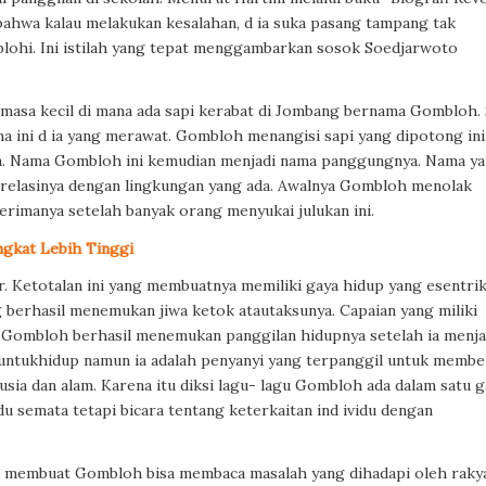
bahwa kalau melakukan kesalahan, d ia suka pasang tampang tak
blohi. Ini istilah yang tepat menggambarkan sosok Soedjarwoto
 masa kecil di mana ada sapi kerabat di Jombang bernama Gombloh. 
a ini d ia yang merawat. Gombloh menangisi sapi yang dipotong ini
ga. Nama Gombloh ini kemudian menjadi nama panggungnya. Nama y
 relasinya dengan lingkungan yang ada. Awalnya Gombloh menolak
erimanya setelah banyak orang menyukai julukan ini.
ngkat Lebih Tinggi
r. Ketotalan ini yang membuatnya memiliki gaya hidup yang esentri
 berhasil menemukan jiwa ketok atautaksunya. Capaian yang miliki
n Gombloh berhasil menemukan panggilan hidupnya setelah ia menja
i untukhidup namun ia adalah penyanyi yang terpanggil untuk membe
usia dan alam. Karena itu diksi lagu- lagu Gombloh ada dalam satu g
idu semata tetapi bicara tentang keterkaitan ind ividu dengan
l membuat Gombloh bisa membaca masalah yang dihadapi oleh raky