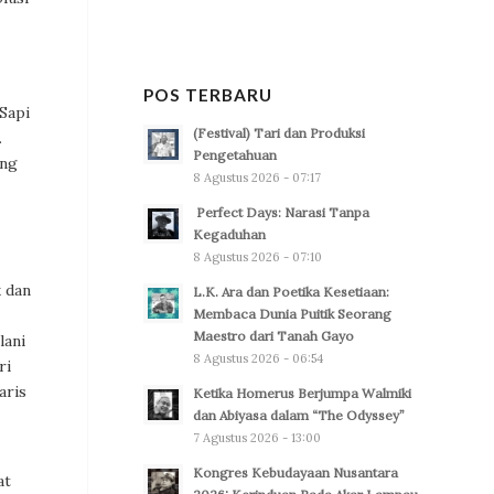
POS TERBARU
Sapi
(Festival) Tari dan Produksi
.
Pengetahuan
ang
8 Agustus 2026 - 07:17
Perfect Days: Narasi Tanpa
Kegaduhan
8 Agustus 2026 - 07:10
k dan
L.K. Ara dan Poetika Kesetiaan:
Membaca Dunia Puitik Seorang
Maestro dari Tanah Gayo
lani
8 Agustus 2026 - 06:54
ri
aris
Ketika Homerus Berjumpa Walmiki
dan Abiyasa dalam “The Odyssey”
7 Agustus 2026 - 13:00
Kongres Kebudayaan Nusantara
at