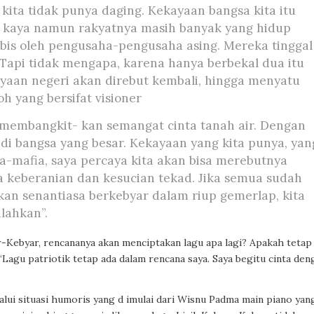
 kita tidak punya daging. Kekayaan bangsa kita itu
g kaya namun rakyatnya masih banyak yang hidup
abis oleh pengusaha-pengusaha asing. Mereka tinggal
 Tapi tidak mengapa, karena hanya berbekal dua itu
kayaan negeri akan direbut kembali, hingga menyatu
h yang bersifat visioner
 membangkit- kan semangat cinta tanah air. Dengan
di bangsa yang besar. Kekayaan yang kita punya, yan
ia-mafia, saya percaya kita akan bisa merebutnya
ya keberanian dan kesucian tekad. Jika semua sudah
akan senantiasa berkebyar dalam riup gemerlap, kita
lahkan”.
-Kebyar, rencananya akan menciptakan lagu apa lagi? Apakah tetap
Lagu patriotik tetap ada dalam rencana saya. Saya begitu cinta den
lui situasi humoris yang d imulai dari Wisnu Padma main piano yan