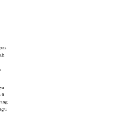
pas.
lah
a
ya
di
yang
agu