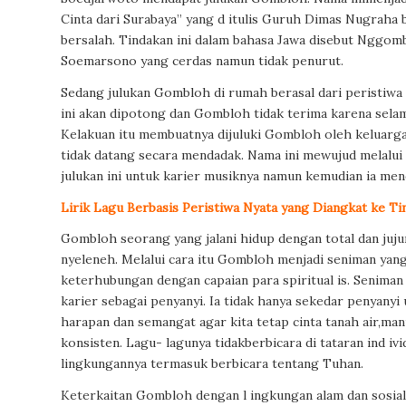
Cinta dari Surabaya” yang d itulis Guruh Dimas Nugraha 
bersalah. Tindakan ini dalam bahasa Jawa disebut Nggom
Soemarsono yang cerdas namun tidak penurut.
Sedang julukan Gombloh di rumah berasal dari peristiwa
ini akan dipotong dan Gombloh tidak terima karena selam
Kelakuan itu membuatnya dijuluki Gombloh oleh keluar
tidak datang secara mendadak. Nama ini mewujud melalui
julukan ini untuk karier musiknya namun kemudian ia men
Lirik Lagu Berbasis Peristiwa Nyata yang Diangkat ke Ti
Gombloh seorang yang jalani hidup dengan total dan juju
nyeleneh. Melalui cara itu Gombloh menjadi seniman yang
keterhubungan dengan capaian para spiritual is. Senima
karier sebagai penyanyi. Ia tidak hanya sekedar penyany
harapan dan semangat agar kita tetap cinta tanah air,man
konsisten. Lagu- lagunya tidakberbicara di tataran ind iv
lingkungannya termasuk berbicara tentang Tuhan.
Keterkaitan Gombloh dengan l ingkungan alam dan sosia