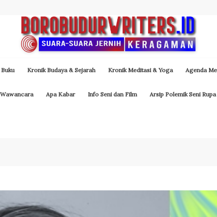
 Buku
Kronik Budaya & Sejarah
Kronik Meditasi & Yoga
Agenda Med
Wawancara
Apa Kabar
Info Seni dan Film
Arsip Polemik Seni Rupa