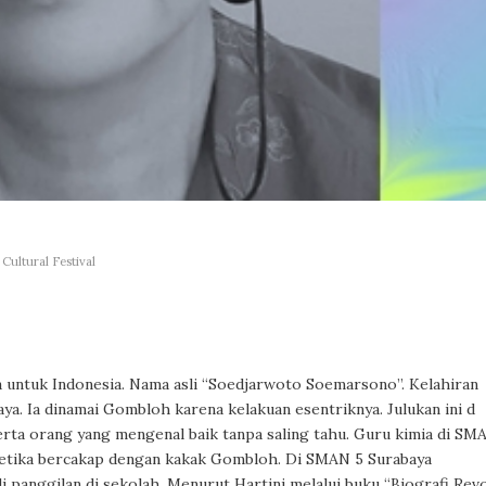
Cultural Festival
 untuk Indonesia. Nama asli “Soedjarwoto Soemarsono”. Kelahiran
ya. Ia dinamai Gombloh karena kelakuan esentriknya. Julukan ini d
erta orang yang mengenal baik tanpa saling tahu. Guru kimia di SM
etika bercakap dengan kakak Gombloh. Di SMAN 5 Surabaya
panggilan di sekolah. Menurut Hartini melalui buku “Biografi Revo