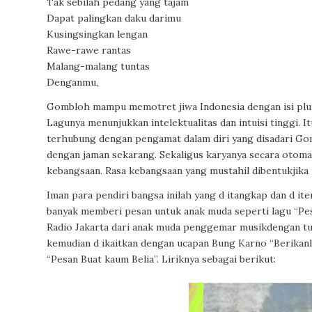
Tak sebilah pedang yang tajam
Dapat palingkan daku darimu
Kusingsingkan lengan
Rawe-rawe rantas
Malang-malang tuntas
Denganmu,
Gombloh mampu memotret jiwa Indonesia dengan isi plura
Lagunya menunjukkan intelektualitas dan intuisi tinggi. I
terhubung dengan pengamat dalam diri yang disadari Gom
dengan jaman sekarang. Sekaligus karyanya secara otom
kebangsaan. Rasa kebangsaan yang mustahil dibentukjika 
Iman para pendiri bangsa inilah yang d itangkap dan d 
banyak memberi pesan untuk anak muda seperti lagu “Pesan
Radio Jakarta dari anak muda penggemar musikdengan tuli
kemudian d ikaitkan dengan ucapan Bung Karno “Berikanl
“Pesan Buat kaum Belia”. Liriknya sebagai berikut: