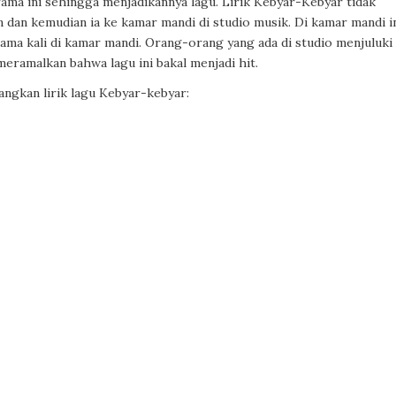
ma ini sehingga menjadikannya lagu. Lirik Kebyar-Kebyar tidak
dan kemudian ia ke kamar mandi di studio musik. Di kamar mandi i
tama kali di kamar mandi. Orang-orang yang ada di studio menjuluki
meramalkan bahwa lagu ini bakal menjadi hit.
angkan lirik lagu Kebyar-kebyar: