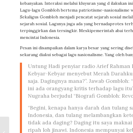
kebanyakan. Interaksi melalui kluyuran yang d ilakukan 
Lagu-lagu Gombloh bertema patriotisme-nasionalisme w
Sekaligus Gombloh menjadi pencatat sejarah sosial melal
sejarah sosial. Lagunya juga ada yang bernadaprotes te
terpinggirkan dan tersingkir. Meskipemerintah abai te
mencintai Indonesia.
Pesan ini disampaikan dalam karya besar yang sering d
sekarang diakui sebagai lagu nasionalisme. Yang oleh ban
Untung Hadi penyiar radio Arief Rahman H
Kebyar-Kebyar menyebut Merah Darahku, 
saja. Dagingnya mana?”. Jawab Gombloh: “
ini ada orangyang kritis terhadap lagu it
Nugraha berjudul “Biografi Gombloh: Revo
“Begini, kenapa hanya darah dan tulang 
Indonesia, dan tulang melambangkan kete
tidak ada daging? Daging itu saya makna
ripah loh jinawi. Indonesia mempunyai ke
Seni Pertunjukan dan