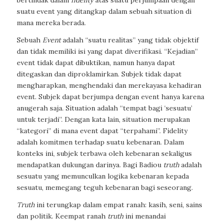
bertindak dalam
fidelity
atas suatu perjumpaan dengan
suatu event yang ditangkap dalam sebuah situation di
mana mereka berada.
Sebuah
Event
adalah “suatu realitas” yang tidak objektif
dan tidak memiliki isi yang dapat diverifikasi. “Kejadian”
event tidak dapat dibuktikan, namun hanya dapat
ditegaskan dan diproklamirkan. Subjek tidak dapat
mengharapkan, menghendaki dan merekayasa kehadiran
event. Subjek dapat berjumpa dengan event hanya karena
anugerah saja. Situation adalah “tempat bagi ‘sesuatu’
untuk terjadi”. Dengan kata lain, situation merupakan
“kategori” di mana event dapat “terpahami”. Fidelity
adalah komitmen terhadap suatu kebenaran. Dalam
konteks ini, subjek terbawa oleh kebenaran sekaligus
mendapatkan dukungan darinya. Bagi Badiou
truth
adalah
sesuatu yang memunculkan logika kebenaran kepada
sesuatu, memegang teguh kebenaran bagi seseorang.
Truth
ini terungkap dalam empat ranah: kasih, seni, sains
dan politik. Keempat ranah
truth
ini menandai