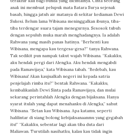
terakhir kali bagi bunda yang dicintainya. Cinta seorang
anak ini membuat pelupuk mata Batara Surya sejenak
basah, hingga jatuh air matanya di sekitar kediaman Dewi
Sukesi. Belum lama Wibisana meninggalkan ibunya, tiba-
tiba terdengar suara tajam menegurnya. Sesosok tubuh
dengan sepuluh muka marah menghadangnya. Ia adalah
Rahwana yang masih panas hatinya. “Berhenti kau
Wibisana, mengapa kau tergesa-gesa?” tanya Rahwana.
Tak sedikit pun nampak takut wajah Wibisana. “Kakakku,
aku hendak pergi dari Alengka. Aku hendak mengabdi
pada Ramawijaya,” kata Wibisana tabah. “Bedebah, kau
Wibisana! Akan kaujualkah negeri ini kepada satria
penjelajah rimba itu?” bentak Rahwana. “Kakakku,
kembalikanlah Dewi Sinta pada Ramawijaya, dan mulai
sekarang perintahlah Alengka dengan bijaksana. Hanya
syarat itulah yang dapat menahanku di Alengka,” sahut
Wibisana. “Setan kau Wibisana. Apa katamu, seperti
halilintar di siang bolong kebijaksanaanmu yang gegabah
itu!” “Kakakku, sebentar lagi akan tiba duta dari
Maliawan. Turutilah nasihatku, kalau kau tidak ingin