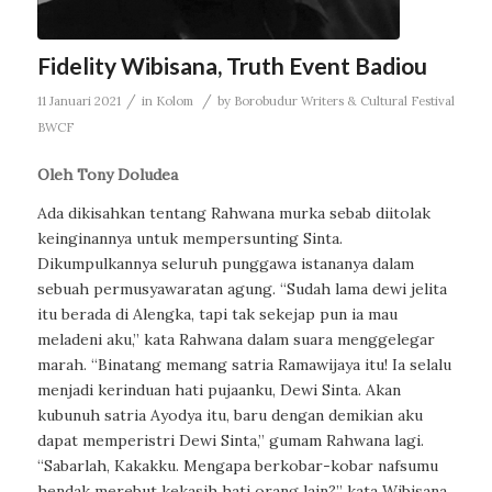
Fidelity Wibisana, Truth Event Badiou
/
/
11 Januari 2021
in
Kolom
by
Borobudur Writers & Cultural Festival
BWCF
Oleh Tony Doludea
Ada dikisahkan tentang Rahwana murka sebab diitolak
keinginannya untuk mempersunting Sinta.
Dikumpulkannya seluruh punggawa istananya dalam
sebuah permusyawaratan agung. “Sudah lama dewi jelita
itu berada di Alengka, tapi tak sekejap pun ia mau
meladeni aku,” kata Rahwana dalam suara menggelegar
marah. “Binatang memang satria Ramawijaya itu! Ia selalu
menjadi kerinduan hati pujaanku, Dewi Sinta. Akan
kubunuh satria Ayodya itu, baru dengan demikian aku
dapat memperistri Dewi Sinta,” gumam Rahwana lagi.
“Sabarlah, Kakakku. Mengapa berkobar-kobar nafsumu
hendak merebut kekasih hati orang lain?” kata Wibisana.