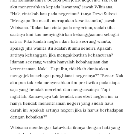
membinasakannya, betapa pun jelek negeriku, tak rela
aku menyerahkan kepada lawannya,” jawab Wibisana.
“Nak, cintakah kau pada negerimu? tanya Dewi Sukesi.
“Mengapa Ibu masih meragukan kesetiaannku,” jawab
Wibisana. “Kalau kau cinta pada negerimu, sudah tiba
saatnya kini kau menyingkirkan kebanggaanmu sebagai
satria. Pikirkanlah negeri dari hati seorang wanita,
apalagi jika wanita itu adalah ibumu sendiri. Apakah
artinya kebanggan, jika mengakibatkan kehancuran?
Idaman seorang wanita hanyalah kebahagiaan dan
ketentraman, Nak.” “Tapi Ibu, tidakkah dunia akan
mengejekku sebagai penghianat negerinya?” “Benar, Nak
aku pun tak rela menyerahkan ibu pertiwiku pada siapa
saja yang hendak merebut dan menguasainya. Tapi
ingatlah, Ramawijaya tak hendak merebut negeri ini, ia
hanya hendak menentraman negeri yang sudah haus
darah ini. Apakah artinya negeri jika ia harus berhadapan
dengan kebaikan?”
Wibisana mendengar kata-kata ibunya dengan hati yang