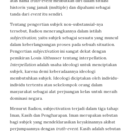
atas nama
truth-event
melibatkan diri dalam situasi
historis yang jamak (multiple) dan dipahami sebagai
tanda dari
event
itu sendiri.
Tentang pengertian subjek non-substansial-nya
tersebut, Badiou menerangkannya dalam istilah
subjectivation
, yaitu subjek sebagai sesuatu yang muncul
dalam keberlangsungan proses pada sebuah situation.
Pengertian
subjectivation
ini sangat dekat dengan
pemikiran Louis Althusser tentang interpellation.
Interpellation
adalah usaha ideologi untuk menciptakan
subjek, karena demi keberadaannya ideologi
membutuhkan subjek. Ideologi diciptakan oleh individu-
individu tertentu atau sekelompok orang dalam
masyarakat sebagai alat perjuangan kelas untuk meraih
dominasi negara.
Menurut Badiou, subjectivation terjadi dalam tiga tahap:
Iman, Kasih dan Pengharapan. Iman merupakan sebutan
bagi subjek yang mendeklarasikan keyakinannya akibat
perjumpaannya dengan
truth-event
. Kasih adalah sebutan