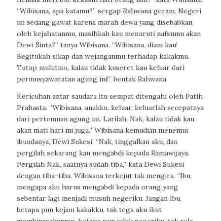
“Wibisana, apa katamu?” sergap Rahwana geram. Negeri
ini sedang gawat karena marah dewa yang disebabkan
oleh kejahatanmu, masihkah kau menuruti nafsumu akan
Dewi Sinta?” tanya Wibisana. “Wibisana, diam kau!
Begitukah sikap dan wejanganmu terhadap kakakmu.
Tutup mulutmu, kalau tidak kuseret kau keluar dari
permusyawaratan agung ini!” bentak Rahwana.
Kericuhan antar saudara itu sempat ditengahi oleh Patih
Prahasta. “Wibisana, anakku, keluar, keluarlah secepatnya
dari pertemuan agung ini. Larilah, Nak, kalau tidak kau
akan mati hari ini juga.” Wibisana kemudian menemui
ibundanya, Dewi Sukesi. “Nak, tinggalkan aku, dan
pergilah sekarang kau mengabdi kepada Ramawijaya.
Pergilah Nak, saatnya sudah tiba,” kata Dewi Sukesi
dengan tiba-tiba. Wibisana terkejut tak mengira. “Ibu,
mengapa aku harus mengabdi kepada orang yang
sebentar lagi menjadi musuh negeriku. Jangan Ibu,
betapa pun kejam kakakku, tak tega aku ikut