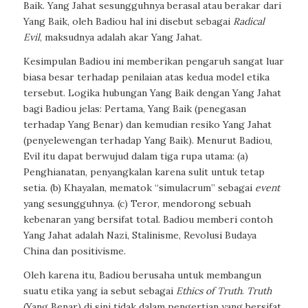
Baik. Yang Jahat sesungguhnya berasal atau berakar dari
Yang Baik, oleh Badiou hal ini disebut sebagai
Radical
Evil
, maksudnya adalah akar Yang Jahat.
Kesimpulan Badiou ini memberikan pengaruh sangat luar
biasa besar terhadap penilaian atas kedua model etika
tersebut. Logika hubungan Yang Baik dengan Yang Jahat
bagi Badiou jelas: Pertama, Yang Baik (penegasan
terhadap Yang Benar) dan kemudian resiko Yang Jahat
(penyelewengan terhadap Yang Baik). Menurut Badiou,
Evil itu dapat berwujud dalam tiga rupa utama: (a)
Penghianatan, penyangkalan karena sulit untuk tetap
setia. (b) Khayalan, mematok “simulacrum” sebagai
event
yang sesungguhnya. (c) Teror, mendorong sebuah
kebenaran yang bersifat total. Badiou memberi contoh
Yang Jahat adalah Nazi, Stalinisme, Revolusi Budaya
China dan positivisme.
Oleh karena itu, Badiou berusaha untuk membangun
suatu etika yang ia sebut sebagai
Ethics of Truth
.
Truth
(Yang Benar) di sini tidak dalam pengertian yang bersifat