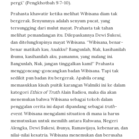
pergi.” (Pengkhotbah 9:7-10).
Prahasta khawatir ketika melihat Wibisana diam tak
bergerak. Senyumnya adalah senyum pucat, yang
tersungging dari mulut mayat. Prahasta tak tahan
melihat pemandangan itu. Dilepaskannya Dewi Sukesi,
dan ditelungkupinya mayat Wibisana. “Wibisana, benar-
benar matikah kau, Anakku? Bangunlah, Nak, kasihanilah
ibumu, kasihanilah aku, pamanmu, yang malang ini.
Bangunlah, Nak, jangan tinggalkan kami!” Prahasta
menggoncang-goncangkan badan Wibisana. Tapi tak
sedikit pun badan itu bergerak. Apabila orang
memasukkan kisah puitik karangan Walmiki ini ke dalam
kategori
Ethics of Truth
Alain Badiou, maka dia akan
menemukan bahwa Wibisana sebagai tokoh dalam
penggalan cerita ini dapat dipandang sebagai
truth-
event
. Wibisana mengalami situation di mana ia harus
memutuskan untuk memilih antara Rahwana, Negeri
Alengka, Dewi Sukesi, ibunya, Ramawijaya, kebenaran, dan
nilai-nilai kesatria. Wibisana menemukan dan berusaha