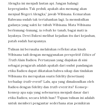
Alengka ini menjadi lautan api. Jangan halangi
kepergianku. Tak peduli, apakah aku memang akan
menjual Negeri Alengka,” jawab Wibisana. Kemarahan
Rahwana sudah tak tertahankan lagi. Ia memukulkan
gadanya yang sakti ke tubuh Wibisana. Mata Wibisana
berkunang-kunang, ia rebah ke tanah, bagai mati ia
layaknya. Dewi Sukesi melihat kejadian itu dari kejauhan,
patah sudah harapannya.
Tulisan ini berusaha melakukan refleksi atas kisah
Wibisana tadi dengan menggunakan perspektif
Ethics of
Truth
Alain Badiou. Pertanyaan yang diajukan di sini
sebagai pengarah adalah apakah dari sudut pandangan
etika Badiou dapat dikatakan bahwa sikap dan tindakan
Wibisana itu merupakan suatu fidelity (kesetiaan)
terhadap
truth-event
? Lalu, apa yang dimaksudkan oleh
Badiou dengan fidelity dan
truth-event
itu? Konsep-
konsep apa saja yang sebenarnya menjadi dasar dari
etika Badiou, secara lebih luas? Tujuan tulisan ini adalah
untuk memberi pengantar sederhana atas pemikiran