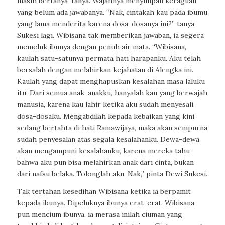
masih bertanya-tanya. Wajahnya menyimpan keraguan
yang belum ada jawabanya. “Nak, cintakah kau pada ibumu
yang lama menderita karena dosa-dosanya ini?” tanya
Sukesi lagi. Wibisana tak memberikan jawaban, ia segera
memeluk ibunya dengan penuh air mata. “Wibisana,
kaulah satu-satunya permata hati harapanku. Aku telah
bersalah dengan melahirkan kejahatan di Alengka ini.
Kaulah yang dapat menghapuskan kesalahan masa laluku
itu. Dari semua anak-anakku, hanyalah kau yang berwajah
manusia, karena kau lahir ketika aku sudah menyesali
dosa-dosaku. Mengabdilah kepada kebaikan yang kini
sedang bertahta di hati Ramawijaya, maka akan sempurna
sudah penyesalan atas segala kesalahanku. Dewa-dewa
akan mengampuni kesalahanku, karena mereka tahu
bahwa aku pun bisa melahirkan anak dari cinta, bukan
dari nafsu belaka. Tolonglah aku, Nak,” pinta Dewi Sukesi.
Tak tertahan kesedihan Wibisana ketika ia berpamit
kepada ibunya. Dipeluknya ibunya erat-erat. Wibisana
pun mencium ibunya, ia merasa inilah ciuman yang