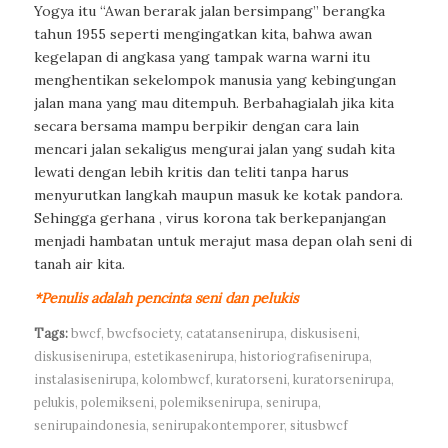
Yogya itu “Awan berarak jalan bersimpang” berangka
tahun 1955 seperti mengingatkan kita, bahwa awan
kegelapan di angkasa yang tampak warna warni itu
menghentikan sekelompok manusia yang kebingungan
jalan mana yang mau ditempuh. Berbahagialah jika kita
secara bersama mampu berpikir dengan cara lain
mencari jalan sekaligus mengurai jalan yang sudah kita
lewati dengan lebih kritis dan teliti tanpa harus
menyurutkan langkah maupun masuk ke kotak pandora.
Sehingga gerhana , virus korona tak berkepanjangan
menjadi hambatan untuk merajut masa depan olah seni di
tanah air kita.
*Penulis adalah pencinta seni dan pelukis
Tags:
bwcf
,
bwcfsociety
,
catatansenirupa
,
diskusiseni
,
diskusisenirupa
,
estetikasenirupa
,
historiografisenirupa
,
instalasisenirupa
,
kolombwcf
,
kuratorseni
,
kuratorsenirupa
,
pelukis
,
polemikseni
,
polemiksenirupa
,
senirupa
,
senirupaindonesia
,
senirupakontemporer
,
situsbwcf