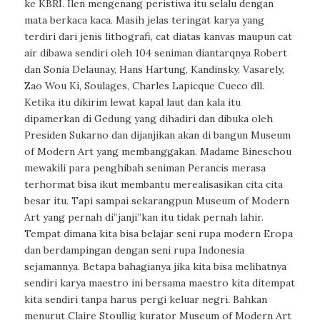
ke KBRI. Ilen mengenang peristiwa itu selalu dengan
mata berkaca kaca. Masih jelas teringat karya yang
terdiri dari jenis lithografi, cat diatas kanvas maupun cat
air dibawa sendiri oleh 104 seniman diantarqnya Robert
dan Sonia Delaunay, Hans Hartung, Kandinsky, Vasarely,
Zao Wou Ki, Soulages, Charles Lapicque Cueco dll.
Ketika itu dikirim lewat kapal laut dan kala itu
dipamerkan di Gedung yang dihadiri dan dibuka oleh
Presiden Sukarno dan dijanjikan akan di bangun Museum
of Modern Art yang membanggakan. Madame Bineschou
mewakili para penghibah seniman Perancis merasa
terhormat bisa ikut membantu merealisasikan cita cita
besar itu. Tapi sampai sekarangpun Museum of Modern
Art yang pernah di”janji”kan itu tidak pernah lahir.
Tempat dimana kita bisa belajar seni rupa modern Eropa
dan berdampingan dengan seni rupa Indonesia
sejamannya. Betapa bahagianya jika kita bisa melihatnya
sendiri karya maestro ini bersama maestro kita ditempat
kita sendiri tanpa harus pergi keluar negri. Bahkan
menurut Claire Stoullig kurator Museum of Modern Art