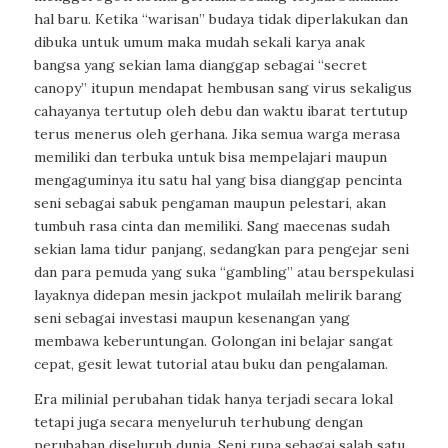
hal baru. Ketika “warisan” budaya tidak diperlakukan dan
dibuka untuk umum maka mudah sekali karya anak
bangsa yang sekian lama dianggap sebagai “secret
canopy” itupun mendapat hembusan sang virus sekaligus
cahayanya tertutup oleh debu dan waktu ibarat tertutup
terus menerus oleh gerhana. Jika semua warga merasa
memiliki dan terbuka untuk bisa mempelajari maupun
mengaguminya itu satu hal yang bisa dianggap pencinta
seni sebagai sabuk pengaman maupun pelestari, akan
tumbuh rasa cinta dan memiliki. Sang maecenas sudah
sekian lama tidur panjang, sedangkan para pengejar seni
dan para pemuda yang suka “gambling” atau berspekulasi
layaknya didepan mesin jackpot mulailah melirik barang
seni sebagai investasi maupun kesenangan yang
membawa keberuntungan. Golongan ini belajar sangat
cepat, gesit lewat tutorial atau buku dan pengalaman.
Era milinial perubahan tidak hanya terjadi secara lokal
tetapi juga secara menyeluruh terhubung dengan
perubahan diseluruh dunia. Seni rupa sebagai salah satu