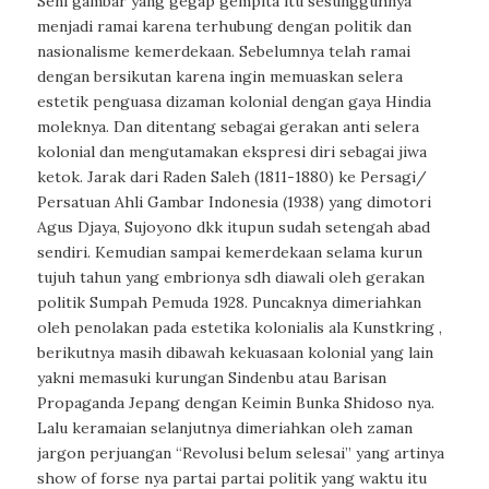
Seni gambar yang gegap gempita itu sesungguhnya
menjadi ramai karena terhubung dengan politik dan
nasionalisme kemerdekaan. Sebelumnya telah ramai
dengan bersikutan karena ingin memuaskan selera
estetik penguasa dizaman kolonial dengan gaya Hindia
moleknya. Dan ditentang sebagai gerakan anti selera
kolonial dan mengutamakan ekspresi diri sebagai jiwa
ketok. Jarak dari Raden Saleh (1811-1880) ke Persagi/
Persatuan Ahli Gambar Indonesia (1938) yang dimotori
Agus Djaya, Sujoyono dkk itupun sudah setengah abad
sendiri. Kemudian sampai kemerdekaan selama kurun
tujuh tahun yang embrionya sdh diawali oleh gerakan
politik Sumpah Pemuda 1928. Puncaknya dimeriahkan
oleh penolakan pada estetika kolonialis ala Kunstkring ,
berikutnya masih dibawah kekuasaan kolonial yang lain
yakni memasuki kurungan Sindenbu atau Barisan
Propaganda Jepang dengan Keimin Bunka Shidoso nya.
Lalu keramaian selanjutnya dimeriahkan oleh zaman
jargon perjuangan “Revolusi belum selesai” yang artinya
show of forse nya partai partai politik yang waktu itu