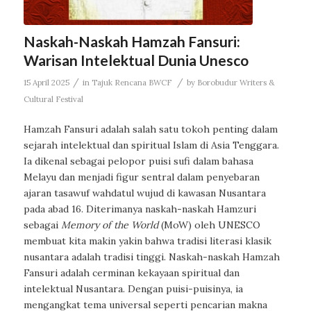
Naskah-Naskah Hamzah Fansuri:
Warisan Intelektual Dunia Unesco
/
/
15 April 2025
in
Tajuk Rencana BWCF
by
Borobudur Writers &
Cultural Festival
Hamzah Fansuri adalah salah satu tokoh penting dalam
sejarah intelektual dan spiritual Islam di Asia Tenggara.
Ia dikenal sebagai pelopor puisi sufi dalam bahasa
Melayu dan menjadi figur sentral dalam penyebaran
ajaran tasawuf wahdatul wujud di kawasan Nusantara
pada abad 16. Diterimanya naskah-naskah Hamzuri
sebagai
Memory of the World
(MoW) oleh UNESCO
membuat kita makin yakin bahwa tradisi literasi klasik
nusantara adalah tradisi tinggi. Naskah-naskah Hamzah
Fansuri adalah cerminan kekayaan spiritual dan
intelektual Nusantara. Dengan puisi-puisinya, ia
mengangkat tema universal seperti pencarian makna