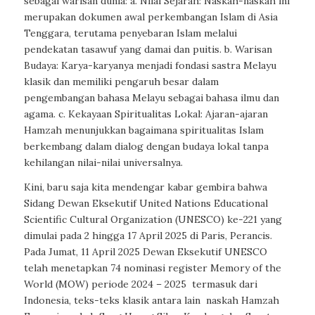
sebagai warisan dunia: a. Nilai Sejarah: Naskah-naskah ini
merupakan dokumen awal perkembangan Islam di Asia
Tenggara, terutama penyebaran Islam melalui
pendekatan tasawuf yang damai dan puitis. b. Warisan
Budaya: Karya-karyanya menjadi fondasi sastra Melayu
klasik dan memiliki pengaruh besar dalam
pengembangan bahasa Melayu sebagai bahasa ilmu dan
agama. c. Kekayaan Spiritualitas Lokal: Ajaran-ajaran
Hamzah menunjukkan bagaimana spiritualitas Islam
berkembang dalam dialog dengan budaya lokal tanpa
kehilangan nilai-nilai universalnya.
Kini, baru saja kita mendengar kabar gembira bahwa
Sidang Dewan Eksekutif United Nations Educational
Scientific Cultural Organization (UNESCO) ke-221 yang
dimulai pada 2 hingga 17 April 2025 di Paris, Perancis.
Pada Jumat, 11 April 2025 Dewan Eksekutif UNESCO
telah menetapkan 74 nominasi register Memory of the
World (MOW) periode 2024 – 2025
termasuk dari
Indonesia, teks-teks klasik antara lain
naskah Hamzah