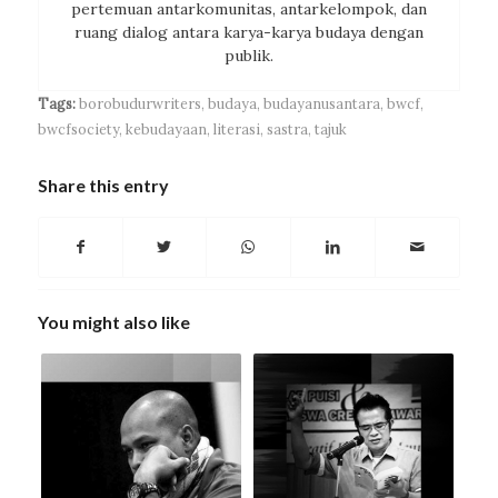
pertemuan antarkomunitas, antarkelompok, dan
ruang dialog antara karya-karya budaya dengan
publik.
Tags:
borobudurwriters
,
budaya
,
budayanusantara
,
bwcf
,
bwcfsociety
,
kebudayaan
,
literasi
,
sastra
,
tajuk
Share this entry
You might also like