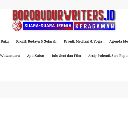
 Buku
Kronik Budaya & Sejarah
Kronik Meditasi & Yoga
Agenda Med
Wawancara
Apa Kabar
Info Seni dan Film
Arsip Polemik Seni Rupa