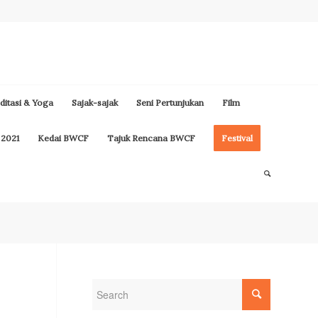
itasi & Yoga
Sajak-sajak
Seni Pertunjukan
Film
 2021
Kedai BWCF
Tajuk Rencana BWCF
Festival