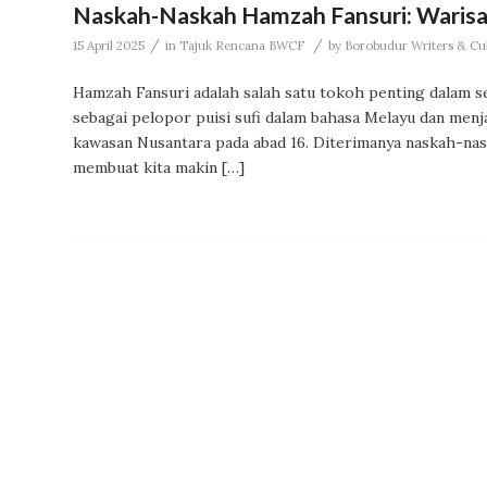
Naskah-Naskah Hamzah Fansuri: Warisa
/
/
15 April 2025
in
Tajuk Rencana BWCF
by
Borobudur Writers & Cult
Hamzah Fansuri adalah salah satu tokoh penting dalam seja
sebagai pelopor puisi sufi dalam bahasa Melayu dan menja
kawasan Nusantara pada abad 16. Diterimanya naskah-
membuat kita makin […]