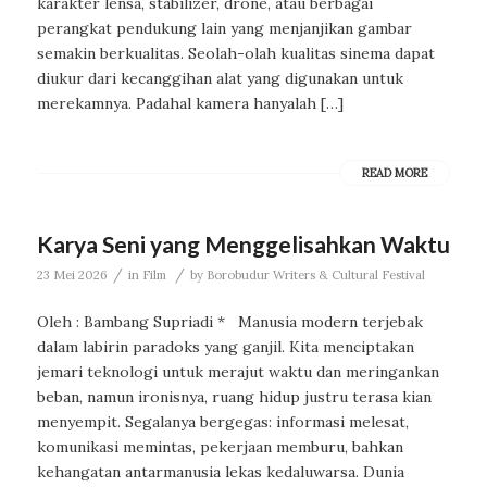
karakter lensa, stabilizer, drone, atau berbagai
perangkat pendukung lain yang menjanjikan gambar
semakin berkualitas. Seolah-olah kualitas sinema dapat
diukur dari kecanggihan alat yang digunakan untuk
merekamnya. Padahal kamera hanyalah […]
READ MORE
Karya Seni yang Menggelisahkan Waktu
/
/
23 Mei 2026
in
Film
by
Borobudur Writers & Cultural Festival
Oleh : Bambang Supriadi * Manusia modern terjebak
dalam labirin paradoks yang ganjil. Kita menciptakan
jemari teknologi untuk merajut waktu dan meringankan
beban, namun ironisnya, ruang hidup justru terasa kian
menyempit. Segalanya bergegas: informasi melesat,
komunikasi memintas, pekerjaan memburu, bahkan
kehangatan antarmanusia lekas kedaluwarsa. Dunia