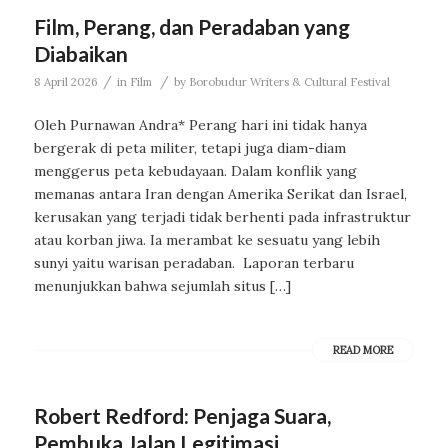
Film, Perang, dan Peradaban yang
Diabaikan
/
/
8 April 2026
in
Film
by
Borobudur Writers & Cultural Festival
Oleh Purnawan Andra* Perang hari ini tidak hanya
bergerak di peta militer, tetapi juga diam-diam
menggerus peta kebudayaan. Dalam konflik yang
memanas antara Iran dengan Amerika Serikat dan Israel,
kerusakan yang terjadi tidak berhenti pada infrastruktur
atau korban jiwa. Ia merambat ke sesuatu yang lebih
sunyi yaitu warisan peradaban. Laporan terbaru
menunjukkan bahwa sejumlah situs […]
READ MORE
Robert Redford: Penjaga Suara,
Pembuka Jalan Legitimasi