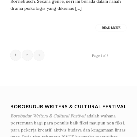
Bornebusch. Secara genre, seri ini berada dalam ranah
drama psikologis yang dikemas […]
READ MORE
1
2
3
Page 1 of 3
BOROBUDUR WRITERS & CULTURAL FESTIVAL
Borobudur Writers & Cultural Festival
adalah wahana
pertemuan bagi para penulis baik fiksi maupun non fiksi,
para pekerja kreatif, aktivis budaya dan keagamaan lintas
iman. Pada tiap tahunnya BWCF berusaha menyajikan