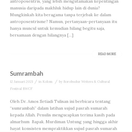
antroposentris, yang lebih mengutamakan kepentingan
manusia daripada makhluk hidup lain di dunia?
Mungkinkah kita beragama tanpa terjebak ke dalam
antroposentrisme? Namun, pertanyaan-pertanyaan itu
hanya muncul untuk kemudian hilang begitu saja,
bersamaan dengan hilangnya […]
READ MORE
Sumrambah
/
/
12 Januari 2021
in
Kolom
by
Borobudur Writers & Cultural
Festival BWCF
Oleh Dr. Amos Setiadi Tulisan ini berbicara tentang
“sumrambah” dalam latihan sujud pasrah sumarah
kepada Allah. Penulis mengucapkan terima kasih pada
almarhum Bapak. Murdiman Untung yang hingga akhir
hayat konsisten mempraktikkan sujud pasrah sumarah