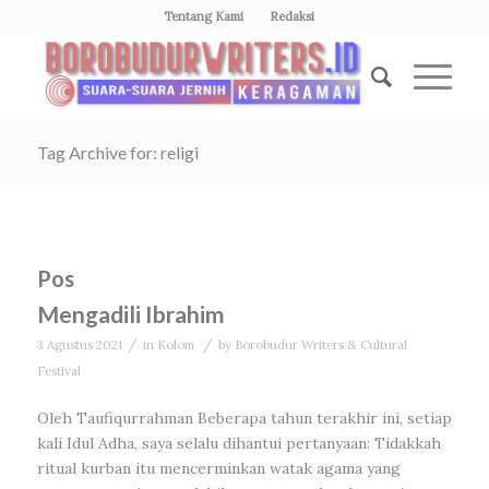
Tentang Kami
Redaksi
Tag Archive for: religi
Pos
Mengadili Ibrahim
/
/
3 Agustus 2021
in
Kolom
by
Borobudur Writers & Cultural
Festival
Oleh Taufiqurrahman Beberapa tahun terakhir ini, setiap
kali Idul Adha, saya selalu dihantui pertanyaan: Tidakkah
ritual kurban itu mencerminkan watak agama yang