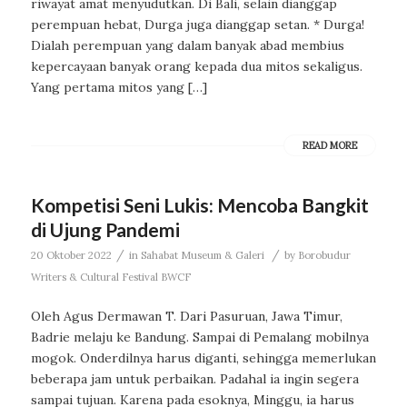
riwayat amat menyudutkan. Di Bali, selain dianggap
perempuan hebat, Durga juga dianggap setan. * Durga!
Dialah perempuan yang dalam banyak abad membius
kepercayaan banyak orang kepada dua mitos sekaligus.
Yang pertama mitos yang […]
READ MORE
Kompetisi Seni Lukis: Mencoba Bangkit
di Ujung Pandemi
/
/
20 Oktober 2022
in
Sahabat Museum & Galeri
by
Borobudur
Writers & Cultural Festival BWCF
Oleh Agus Dermawan T. Dari Pasuruan, Jawa Timur,
Badrie melaju ke Bandung. Sampai di Pemalang mobilnya
mogok. Onderdilnya harus diganti, sehingga memerlukan
beberapa jam untuk perbaikan. Padahal ia ingin segera
sampai tujuan. Karena pada esoknya, Minggu, ia harus