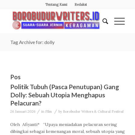
Tentang Kami
Redaksi
Tag Archive for: dolly
Pos
Politik Tubuh (Pasca Penutupan) Gang
Dolly: Sebuah Utopia Menghapus
Pelacuran?
/
/
26 Januari 2026
in
Film
by
Borobudur Writers & Cultural Festival
Oleh Afiyanti* “Upaya meniadakan pelacuran sering
dibingkai sebagai kemenangan moral, sebuah utopia yang