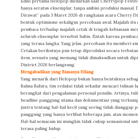
Edisi pertama Helopop diedarkan saat Cherrypop Festiva
hanya seratus eksemplar, tanpa ambisi produksi massal.
Dirawat”
pada 3 Maret 2026 di rangkaian acara Cherry Di
bentuk optimisme sekaligus percobaan awal. Majalah itu
pembaca terhadap majalah cetak di tengah kebiasaan m
seluruh eksemplar tersebut habis. Entah karena pembac
yang terasa langka. Yang jelas, percobaan itu memberi 
Cetakan berikutnya pun tetap diproduksi secara terbatas
item
, sesuatu yang memang tidak dimaksudkan
untuk dipr
District 2026 berlangsung.
Mengabadikan yang Biasanya Hilang
Yang menarik dari Helopop bukan hanya bentuknya sebagai
Balma Bahira, tim redaksi tidak sekadar mencari tulisan la
berangkat dari pengalaman personal penulis. Artinya, tuli
headline panggung utama dan dokumentasi yang terkumpul
justru tentang hal-hal kecil yang sering tidak dianggap 
panggung yang hanya terlihat beberapa jam, atau momen 
Hal-hal semacam ini mungkin tidak cukup sensasional untuk
terasa paling hidup.