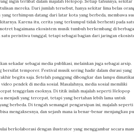
ang ingin terlibat dalam majalah Helopop. Setiap tahunnya, sekitar 
ulisan mereka. Dari jumlah tersebut, hanya sekitar lima belas oran
lis yang terhimpun datang dari latar kota yang berbeda, membawa su
itarnya. Karena itu, cerita yang terkumpul tidak berhenti pada sat
memotret bagaimana ekosistem musik tumbuh berkembang di berbaga
ai satu peristiwa tunggal, tetapi sebagai bagian dari jaringan ekosis
n sekadar sebagai media publikasi, melainkan juga sebagai arsip.
g bersifat temporer. Festival musik sering hadir dalam durasi yang
erakhir begitu saja. Setelah panggung dibongkar dan lampu dimatika
 video pendek di media sosial. Masalahnya, media sosial memiliki
 cepat tenggelam esoknya. Di titik inilah majalah seperti Helopop
 menjadi yang tercepat, tetapi yang bertahan lebih lama untuk
 yang berbeda. Di tengah semangat pengarsipan ini, majalah seperti
bisa mengaksesnya, dan sejauh mana ia benar-benar menjangkau pu
ulai berkolaborasi dengan ilustrator yang menggambar secara manu