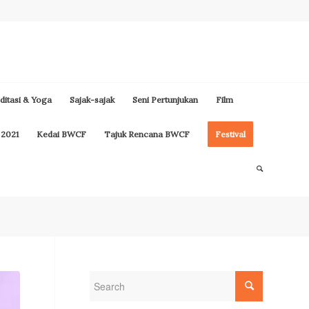
itasi & Yoga
Sajak-sajak
Seni Pertunjukan
Film
 2021
Kedai BWCF
Tajuk Rencana BWCF
Festival