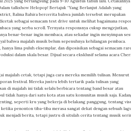
l 2025 yang berlangsung pada 9-10 Agustus tahun lalu. Cetakannya
 Dalam talkshow Helopop! Bertajuk
“Yang Berlanjut Adalah yang
strict, Balma Bahira bercerita bahwa jumlah tersebut merupakan
 dicetak sebagai semacam
test drive
untuk melihat bagaimana respo
embaca yang serba
scroll
. Ternyata responsnya cukup mengejutkan,
anya benar-benar ingin membaca, atau sekadar ingin menyimpan ses
sinyal bahwa majalah musik belum sepenuhnya kehilangan pembaca.
, hanya lima puluh eksemplar, dan diposisikan sebagai semacam
rar
oduksi dalam skala besar. Dijual secara eksklusif selama acara Cher
 majalah cetak, tetapi juga cara mereka memilih tulisan. Menurut
poran festival. Mereka justru lebih tertarik pada tulisan yang
san di majalah ini tidak selalu berbicara tentang band besar atau
 tidak hanya dari satu kota atau satu komunitas musik saja. Kada
penting, seperti kru yang bekerja di belakang panggung, tentang vis
ketika penonton tiba-tiba merasa sangat dekat dengan sebuah lagu
 menjadi berita, tetapi justru di situlah cerita tentang musik seri