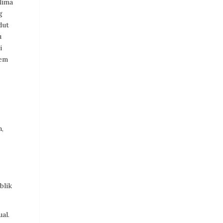
lima
g
dut
u
i
tem
n,
blik
al.