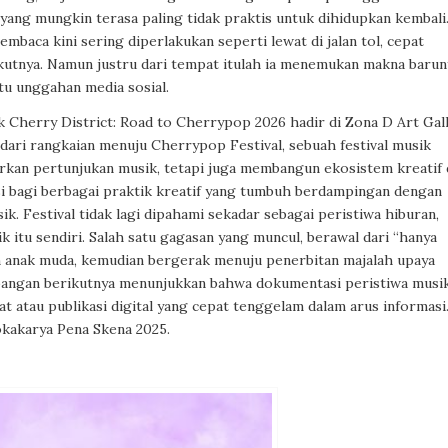
ang mungkin terasa paling tidak praktis untuk dihidupkan kembali
baca kini sering diperlakukan seperti lewat di jalan tol, cepat
ikutnya. Namun justru dari tempat itulah ia menemukan makna barun
atu unggahan media sosial.
uk Cherry District: Road to Cherrypop 2026 hadir di Zona D Art Gall
dari rangkaian menuju Cherrypop Festival, sebuah festival musik
irkan pertunjukan musik, tetapi juga membangun ekosistem kreatif 
si bagi berbagai praktik kreatif yang tumbuh berdampingan dengan
usik. Festival tidak lagi dipahami sekadar sebagai peristiwa hiburan,
 itu sendiri. Salah satu gagasan yang muncul, berawal dari “hanya
gan anak muda, kemudian bergerak menuju penerbitan majalah upaya
angan berikutnya menunjukkan bahwa dokumentasi peristiwa musi
at atau publikasi digital yang cepat tenggelam dalam arus informasi
okakarya Pena Skena 2025.