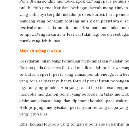
Pena Skena sendiri membuka
open call
bagi para penulis y
puluh lebih pendaftar dari berbagai daerah mengirimkan t
yang akhirnya terpilih melalui proses kurasi. Para penu
pandang yang beragam tentang musik dan peristiwa di sek
festival atau satu komunitas musik semata, melainkan 
tempat. Dengan cara ini, festival tidak lagi berdiri sebag
musik yang lebih luas.
Majalah sebagai Arsip
Kesadaran inilah yang kemudian menempatkan majalah buka
Karena pada dasarnya festival musik adalah peristiwa yan
terbatas, seperti pesta yang ramai, penuh energi, lalu b
yang tersisa biasanya hanya foto di ponsel atau potongan
ingatan yang pendek. Apa yang ramai hari ini bisa dengan
mencoba mengambil peran yang berbeda. Ia tidak mencoba
disimpan, dibaca ulang, dan dipahami kembali pada waktu
Helopop juga menyisakan pertanyaan tentang siapa yang 
yang lebih luas.
Edisi kedua Helopop yang tengah dipersiapkan bahkan m