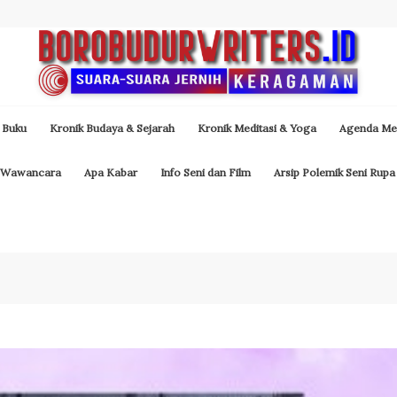
 Buku
Kronik Budaya & Sejarah
Kronik Meditasi & Yoga
Agenda Med
Wawancara
Apa Kabar
Info Seni dan Film
Arsip Polemik Seni Rupa