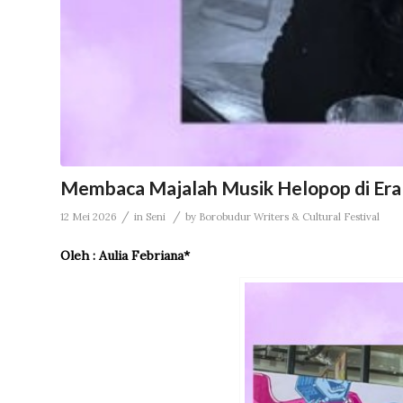
Membaca Majalah Musik Helopop di Era S
/
/
12 Mei 2026
in
Seni
by
Borobudur Writers & Cultural Festival
Oleh : Aulia Febriana*