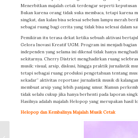
Menerbitkan majalah cetak terdengar seperti keputusan y
Bukan karena orang tidak suka membaca, tetapi karena mem
singkat, dan kalau bisa selesai sebelum lampu merah ber
sebagai ruang bagi cerita yang tidak bisa selesai dalam s
Pemikiran itu terasa dekat ketika sebuah aktivasi bertaj
Gelora Inovasi Kreatif UGM. Program ini menjadi bagian 
independen yang selama ini dikenal tidak hanya menghad
sekitarnya. Cherry District menghadirkan ruang selebra
musik: visual, arsip, diskusi, hingga praktik jurnalistik m
tetapi sebagai ruang produksi pengetahuan tentang musik
sekadar” aktivitas reportase jurnalistik musik di kalan
membuat arsip yang lebih panjang umur. Namun perkemb
tidak selalu cukup jika hanya berhenti pada laporan singk
Hasilnya adalah majalah Helopop yang merupakan hasil l
Helopop dan Kembalinya Majalah Musik Cetak
Estetika di balik “Tari