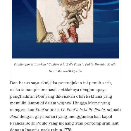
Pandangan satir terkait “Coiffure à la Belle Poule”. Public Domain. Kredit:
Henri Moreau/Wikipedia
Dan harus saya akui, jika pertunjukan ini penuh satir,
maka ia hampir berhasil, setidaknya dengan upaya
penghadiran
Pouf
yang dikenakan oleh Eskhana yang
memiliki lampu di dalam wignya! Hingga Meme yang
mengenakan
Pouf
seperti
Le Pouf à la belle Poule,
sebuah
Pouf
dengan gaya bahari yang menggambarkan kapal
Prancis Belle Poule yang menang atas pertempuran laut
dengan Inggris pada tahun 1778.