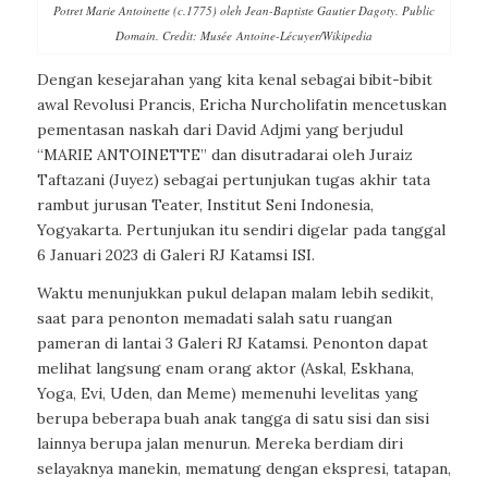
Potret Marie Antoinette (c.1775) oleh Jean-Baptiste Gautier Dagoty. Public
Domain. Credit: Musée Antoine-Lécuyer/Wikipedia
Dengan kesejarahan yang kita kenal sebagai bibit-bibit
awal Revolusi Prancis, Ericha Nurcholifatin mencetuskan
pementasan naskah dari David Adjmi yang berjudul
“MARIE ANTOINETTE” dan disutradarai oleh Juraiz
Taftazani (Juyez) sebagai pertunjukan tugas akhir tata
rambut jurusan Teater, Institut Seni Indonesia,
Yogyakarta. Pertunjukan itu sendiri digelar pada tanggal
6 Januari 2023 di Galeri RJ Katamsi ISI.
Waktu menunjukkan pukul delapan malam lebih sedikit,
saat para penonton memadati salah satu ruangan
pameran di lantai 3 Galeri RJ Katamsi. Penonton dapat
melihat langsung enam orang aktor (Askal, Eskhana,
Yoga, Evi, Uden, dan Meme) memenuhi levelitas yang
berupa beberapa buah anak tangga di satu sisi dan sisi
lainnya berupa jalan menurun. Mereka berdiam diri
selayaknya manekin, mematung dengan ekspresi, tatapan,