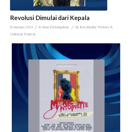
Revolusi Dimulai dari Kepala
/
/
11 Januari 2023
in
Seni Pertunjukan
by
Borobudur Writers &
Cultural Festival