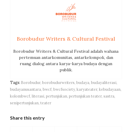
Borobudur Writers & Cultural Festival
Borobudur Writers & Cultural Festival adalah wahana
pertemuan antarkomunitas, antarkelompok, dan
ruang dialog antara karya-karya budaya dengan
publik.
Tags:
Borobudur
,
borobudurwriters
,
budaya
,
budayaliterasi
,
budayanusantara
,
bwcf
,
bwcfsociety
,
karyateater
,
kebudayaan
,
kolombwcf
,
literasi
,
pertunjukan
,
pertunjukan teater
,
sastra
,
senipertunjukan
,
teater
Share this entry