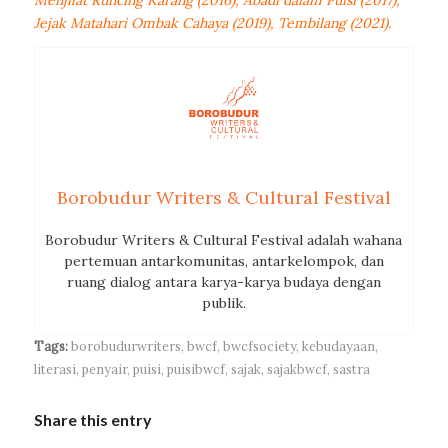
Menjilat Runcing Karang (2016), Abadi dalam Puisi (2017),
Jejak Matahari Ombak Cahaya (2019), Tembilang (2021).
Borobudur Writers & Cultural Festival
Borobudur Writers & Cultural Festival adalah wahana
pertemuan antarkomunitas, antarkelompok, dan
ruang dialog antara karya-karya budaya dengan
publik.
Tags:
borobudurwriters
,
bwcf
,
bwcfsociety
,
kebudayaan
,
literasi
,
penyair
,
puisi
,
puisibwcf
,
sajak
,
sajakbwcf
,
sastra
Share this entry