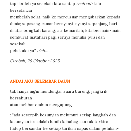
tapi, boleh ya sesekali kita santap
seafood?
lalu
berselancar
membelah selat, naik ke mercusuar mengabarkan kepada
dunia; sepasang camar bernyanyi-nyanyi sepanjang hari
di atas bongkah karang, au, kemarilah; kita bermain-main
semburat matahari pagi seraya menulis puisi dan
sesekali
peluk aku ya?
ciah..
..
Cirebah, 29 Oktober 2025
ANDAI AKU SELEMBAR DAUN
tak hanya ingin mendengar suara burung, jangkrik
bersahutan
atau melihat embun mengapung
: “ada seserpih kesunyian melumuri setiap langkah dan
kesunyian itu adalah benih kebahagiaan tak terkira
hidup bersandar ke setiap tarikan napas dalam pelukan-