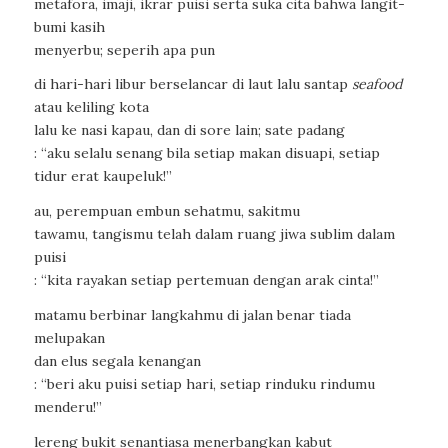
metafora, imaji, ikrar puisi serta suka cita bahwa langit-
bumi kasih
menyerbu; seperih apa pun
di hari-hari libur berselancar di laut lalu santap
seafood
atau keliling kota
lalu ke nasi kapau, dan di sore lain; sate padang
: “aku selalu senang bila setiap makan disuapi, setiap
tidur erat kaupeluk!”
au, perempuan embun sehatmu, sakitmu
tawamu, tangismu telah dalam ruang jiwa sublim dalam
puisi
: “kita rayakan setiap pertemuan dengan arak cinta!”
matamu berbinar langkahmu di jalan benar tiada
melupakan
dan elus segala kenangan
: “beri aku puisi setiap hari, setiap rinduku rindumu
menderu!”
lereng bukit senantiasa menerbangkan kabut