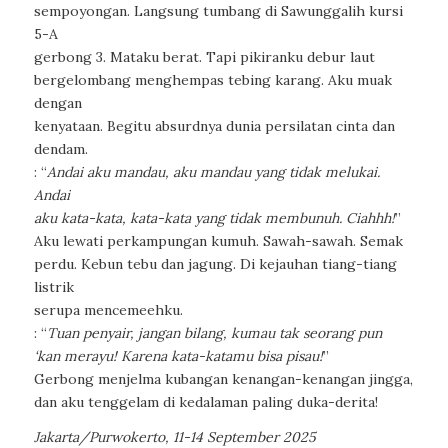
sempoyongan. Langsung tumbang di Sawunggalih kursi
5-A
gerbong 3. Mataku berat. Tapi pikiranku debur laut
bergelombang menghempas tebing karang. Aku muak
dengan
kenyataan. Begitu absurdnya dunia persilatan cinta dan
dendam.
: “
Andai aku mandau, aku mandau yang tidak melukai.
Andai
aku kata-kata, kata-kata yang tidak membunuh. Ciahhh!
”
Aku lewati perkampungan kumuh. Sawah-sawah. Semak
perdu. Kebun tebu dan jagung. Di kejauhan tiang-tiang
listrik
serupa mencemeehku.
: “
Tuan penyair, jangan bilang, kumau tak seorang pun
‘kan merayu! Karena kata-katamu bisa pisau!
”
Gerbong menjelma kubangan kenangan-kenangan jingga,
dan aku tenggelam di kedalaman paling duka-derita!
Jakarta/Purwokerto, 11-14 September 2025