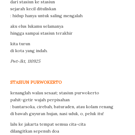
dari stasiun ke stasiun
sejarah kecil dituliskan
: hidup hanya untuk saling mengalah
aku elus lukamu selamanya
hingga sampai stasiun terakhir
kita turun
di kota yang indah.
Pwt-Jkt, 110925
STASIUN PURWOKERTO
kenanglah walau sesaat; stasiun purwokerto
pahit-getir wajah perpisahan
: bantarsoka, cirebah, baturaden, atau kolam renang
di bawah guyuran hujan, nasi uduk, o, peluk itu!
lalu ke jakarta tempat semua cita-cita
dilangitkan sepenuh doa