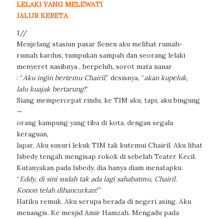
LELAKI YANG MELEWATI
JALUR KERETA
1//
Menjelang stasiun pasar Senen aku melihat rumah-
rumah kardus, tumpukan sampah dan seorang lelaki
menyeret nasibnya , berpeluh, sorot mata nanar
: “
Aku ingin bertemu Chairil
,” desisnya, “
akan kupeluk,
lalu kuajak bertarung!
”
Siang mempercepat rindu, ke TIM aku, tapi, aku bingung
—
orang kampung yang tiba di kota, dengan segala
keraguan,
lapar. Aku susuri lekuk TIM tak kutemui Chairil. Aku lihat
Isbedy tengah mengisap rokok di sebelah Teater Kecil.
Kutanyakan pada Isbedy, dia hanya diam menatapku.
“
Eddy, di sini sudah tak ada lagi sahabatmu, Chairil.
Konon telah dihancurkan!”
Hatiku remuk. Aku serupa berada di negeri asing. Aku
menangis. Ke mesjid Amir Hamzah. Mengadu pada