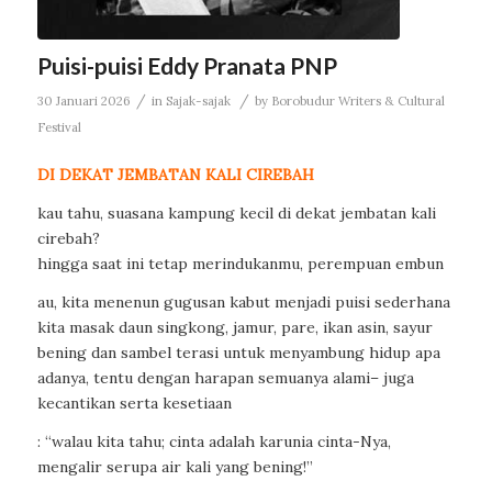
Puisi-puisi Eddy Pranata PNP
/
/
30 Januari 2026
in
Sajak-sajak
by
Borobudur Writers & Cultural
Festival
DI DEKAT JEMBATAN KALI CIREBAH
kau tahu, suasana kampung kecil di dekat jembatan kali
cirebah?
hingga saat ini tetap merindukanmu, perempuan embun
au, kita menenun gugusan kabut menjadi puisi sederhana
kita masak daun singkong, jamur, pare, ikan asin, sayur
bening dan sambel terasi untuk menyambung hidup apa
adanya, tentu dengan harapan semuanya alami– juga
kecantikan serta kesetiaan
: “walau kita tahu; cinta adalah karunia cinta-Nya,
mengalir serupa air kali yang bening!”