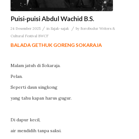
Puisi-puisi Abdul Wachid B.S.
/
/
24 Desember 2025
in
Sajak-sajak
by
Borobudur Writers &
Cultural Festival BWCF
BALADA GETHUK GORENG SOKARAJA
Malam jatuh di Sokaraja.
Pelan.
Seperti daun singkong
yang tahu kapan harus gugur.
Di dapur kecil,
air mendidih tanpa saksi.