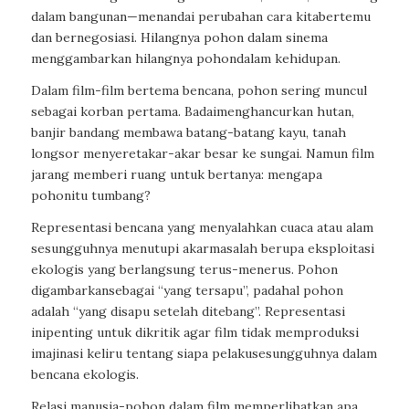
dalam
bangunan
—
menandai
perubahan
cara
kita
bertemu
dan
bernegosiasi
.
Hilangnya
pohon
dalam
sinema
menggambarkan
hilangnya
pohon
dalam
kehidupan
.
Dalam
film-film
bertema
bencana
,
pohon
sering
muncul
sebagai
korban
pertama
.
Badai
menghancurkan
hutan
,
banjir
bandang
membawa
batang-batang
kayu
,
tanah
longsor
menyeret
akar-akar
besar
ke
sungai
.
Namun
film
jarang
memberi
ruang
untuk
bertanya
:
mengapa
pohon
itu
tumbang
?
R
epresentasi
bencana
yang
menyalahkan
cuaca
atau
alam
sesungguhnya
menutupi
akar
masalah
berupa
eksploitasi
ekologis
yang
berlangsung
terus-menerus
.
Pohon
digambarkan
sebagai
“yang
tersapu
”,
padahal
pohon
adalah
“yang
disapu
setelah
ditebang
”.
Representasi
ini
penting
untuk
dikritik
agar film
tidak
memproduksi
imajinasi
keliru
tentang
siapa
pelaku
sesungguhnya
dalam
bencana
ekologis
.
Relasi
manusia-pohon
dalam
film
memperlihatkan
apa