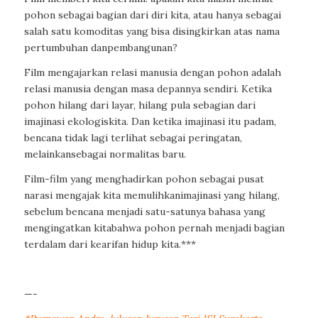
pohon
sebagai
bagian
dari
diri
kita
,
atau
hanya
sebagai
salah
satu
komoditas
yang
bisa
disingkirkan
atas
nama
pertumbuhan
dan
pembangunan
?
F
ilm
mengajarkan
relasi
manusia
dengan
pohon
adalah
relasi
manusia
dengan
masa
depannya
sendiri
.
Ketika
pohon
hilang
dari
layar
,
hilang
pula
sebagian
dari
imajinasi
ekologis
kita
. Dan
ketika
imajinasi
itu
padam
,
bencana
tidak
lagi
terlihat
sebagai
peringatan
,
melainkan
sebagai
normalitas
baru
.
Film-film yang
menghadirkan
pohon
sebagai
pusat
narasi
mengajak
kita
memulihkan
imajinasi
yang
hilang
,
sebelum
bencana
menjadi
satu-satunya
bahasa
yang
mengingatkan
kita
bahwa
pohon
pernah
menjadi
bagian
terdalam
dari
kearifan
hidup
kita
.***
—-