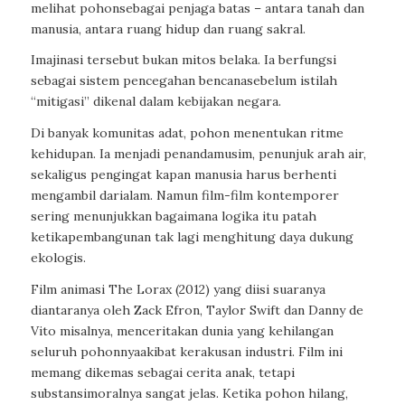
melihat
pohon
sebagai
penjag
a
batas
–
antara
tanah
dan
manusia
,
antara
ruang
hidup
dan
ruang
sakral
.
Imajinasi
tersebut
bukan
mitos
belaka
.
I
a
berfungsi
sebagai
sistem
pencegahan
bencana
sebelum
istilah
“
mitigasi
”
dikenal
dalam
kebijakan
negara
.
Di
banyak
komunitas
adat
,
pohon
menentukan
ritme
kehidupan
.
Ia
menjadi
penanda
musim
,
penunjuk
arah
air,
sekaligus
pengingat
kapan
manusia
harus
berhenti
mengambil
dari
alam
.
Namun
film-film
kontemporer
sering
menunjukkan
bagaimana
logika
itu
patah
ketika
pembangunan
tak
lagi
menghitung
daya
dukung
ekologis
.
Film
animasi
The Lorax
(2012) yang
diisi
suaranya
diantaranya
oleh
Zack
Efron
, Taylor Swift
dan
Danny de
Vito
misalnya
,
menceritakan
dunia
yang
kehilangan
seluruh
pohonnya
akibat
kerakusan
industri
. Film
ini
memang
dikemas
sebagai
cerita
anak
,
tetapi
substansi
moralnya
sangat
jelas
.
K
etika
pohon
hilang
,