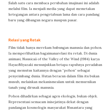
Salah
satu
cara
membaca
perubahan
im
ajinasi
ini
adalah
melalui
film.
Ia
menjadi
media yang
dapat
memetakan
ketegangan
antara
pengetahuan
lama
dan
cara
pandang
baru
yang
dibangun
negara
maupun
pasar
.
Relasi
yang
Retak
Film
tidak
hanya
mer
ekam
hubungan
manusia
dan
pohon
.
I
a
memperlihatkan
bagaimana
relasi
itu
retak
. Di
dunia
animasi
,
Nausicaä of the Valley of the Wind
(1984)
karya
Hayao
Miyazaki
menunjukkan
betapa
rapuhnya
peradaban
yang
memutus
kaitannya
dengan
“
pohon
”
sebagai
penyeimbang
dunia
.
Hutan
beracun
dalam
film
itu
bukan
musuh
,
melainkan
mekanisme
alam
untuk
memurnikan
tanah
yang
dirusak
manusia
.
Pohon
dihadirkan
sebagai
agen
ekologis
,
bukan
objek
.
Representasi
semacam
ini
sejatinya
dekat
dengan
pandangan
kosmologis
masyarakat
Nusantara yang