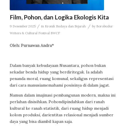
Film, Pohon, dan Logika Ekologis Kita
/
/
9 Desember 2025
in
Kronik Budaya dan Sejarah
by
Borobudur
Writers & Cultural Festival BWCF
Oleh: Purnawan Andra*
Dalam
banyak
kebudayaan
Nusantara,
pohon
bukan
sekadar
benda
hidup
yang
berdiri
tegak
.
Ia
adalah
penanda
moral,
ruang
komunal
,
sekaligus
representasi
dari
cara
manusia
memahami
posisinya
di
dalam
jagat
.
Namun
dalam
imajinasi
pembangunan
modern,
makna
ini
perlahan
disisihkan
.
Pohon
dipindahkan
dari
ranah
kultural
ke
ranah
statistik
,
dari
ruang
hidup
menjadi
kolom
produksi
,
dari
entitas
relasional
menjadi
sumber
daya
yang
bisa
diambil
kapan
saja
.