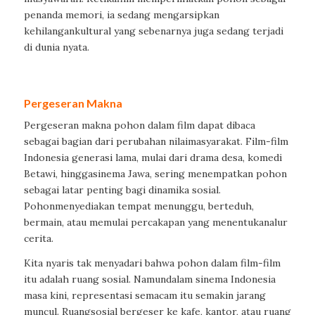
penanda
memori
,
ia
sedang
mengarsipkan
kehilangan
kultural
yang
sebenarnya
juga
sedang
terjadi
di
dunia
nyata
.
Pergeseran
Makna
Pergeseran
makna
pohon
dalam
film
dapat
dibaca
sebagai
bagian
dari
perubahan
nilai
masyarakat
. Fi
lm-film
Indonesia
generasi
lama,
mulai
dari
drama
desa
,
komedi
Betawi
,
hingga
sinema
Jawa
,
sering
menempatkan
pohon
sebagai
latar
penting
bagi
dinamika
sosial
.
Pohon
menyediakan
tempat
menunggu
,
berteduh
,
bermain
,
atau
memulai
percakapan
yang
menentukan
alur
cerita
.
Kita
nyaris
tak
menyadari
bahwa
pohon
dalam
film-film
itu
adalah
ruang
sosial
.
Namun
dalam
sinema
Indonesia
masa
kini
,
representasi
semacam
itu
semakin
jarang
muncul
.
Ruang
sosial
bergeser
ke
kafe
,
kantor
,
atau
ruang