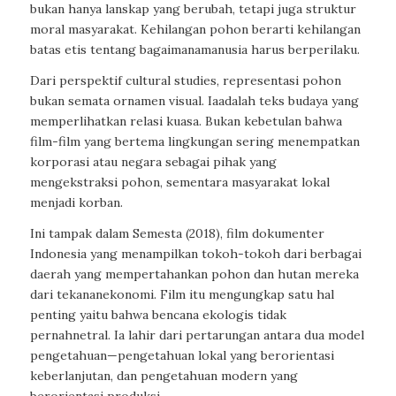
bukan
hanya
lanskap
yang
berubah
,
tetapi
juga
struktur
moral
masyarakat
.
Kehilangan
pohon
berarti
kehilangan
batas
etis
tentang
bagaimana
manusia
harus
berperilaku
.
D
ari
perspektif
cultural studies,
representasi
pohon
bukan
semata
ornamen
visual.
Ia
adalah
teks
budaya
yang
memperlihatkan
relasi
kuasa
.
Bukan
kebetulan
bahwa
film-film yang
bertema
lingkungan
sering
menempatkan
korporasi
atau
negara
sebagai
pihak
yang
mengekstraksi
pohon
,
sementara
m
asyarakat
lokal
menjadi
korban.
Ini
tampak
dalam
Semesta
(2018
),
film
dokumenter
Indonesia yang
menampilkan
tokoh-tokoh
dari
berbagai
daerah
yang
mempertahankan
pohon
dan
hutan
mereka
dari
tekanan
ekonomi
. Film
itu
mengungkap
satu
hal
penting
yaitu
bahwa
bencana
ekologis
tidak
pernah
netral
.
Ia
lahir
dari
pertarungan
antara
dua
model
pengetahuan
—
pengetahuan
lokal
yang
berorientasi
keberlanjutan
,
dan
pengetahuan
modern yang