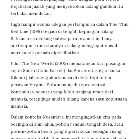
Kejahatan
jualah
yang
menyebabkan
ladang
gandum
itu
terbakar
memilukan
.
Juga
h
ampir
semua
adegan
pertempuran
dalam
The Thin
Red Line
(1998)
terjadi
di
tengah
kepungan
ilalang
.
Bahkan
bisa
dibilang
bahwa
para
prajurit
ini
hanya
bertempur
kontra
batalyon
ilalang
mengingat
musuh
mereka
tak
pernah
diperlihatkan
.
Film
The New World
(2005)
mematahkan
hati
pasangan
sejoli
Smith (Colin Farrell)
dan
Pocahontas (
Q’orianka
Kilcher
)
lalu
menguburkannya
di delta
tepi
hutan
perawan
Virginia.
Pohon
menjadi
representasi
kontinuitas
,
sesuatu
yang
lebih
panjang
umur
dari
manusia
,
tetapi
juga
mudah
hilang
karena
satu
keputusan
manusia
.
Dalam
konteks
Nusantara,
ini
mengingatkan
kita
pada
beringin
di
alun-alun
,
pohon
randu
di
tengah
desa
,
atau
pohon-pohon
besar
yang
diperlakukan
sebagai
ruang
musyawarah
.
Ketika
film
memperlihatkan
pohon
sebagai