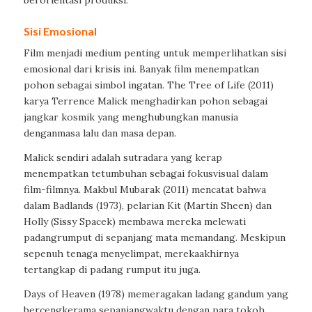
berorientasi
produksi
.
Sisi
Emosional
Film
menjadi
medium
penting
untuk
memperlihatkan
sisi
emosional
dari
krisis
ini
.
Banyak
film
menempatkan
pohon
sebagai
simbol
ingatan
.
The Tree of Life
(2011)
karya
Terrence
Malick
menghadirkan
pohon
sebagai
jangkar
kosmik
yang
menghubungkan
manusia
dengan
masa
lalu
dan
masa
depan
.
Malick
sendiri
adalah
sutradara
yang
kerap
menempatkan
tetumbuhan
sebagai
fokus
visual
dalam
film-
filmnya
.
Makbul
Mubarak (2011)
mencatat
bahwa
d
alam
Badlands
(1973)
,
pelarian
Kit (Martin Sheen)
dan
Holly (Sissy
Spacek
)
membawa
mereka
melewati
padang
rumput
di
sepanjang
mata
memandang
.
Meskipun
sepenuh
tenaga
menyelimpat
,
mereka
akhirnya
tertangkap
di
padang
rumput
itu
juga.
Days of Heaven
(1978)
memeragakan
ladang
gandum
yang
bercengkerama
sepanjang
waktu
dengan
para
tokoh
.