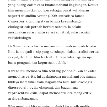
yang
hilang
dalam
cara
kita
memahami
lingkungan
.
Ketika
film
menempatkan
pohon
sebagai
pusat
kehidupan
seperti
dalam
film
Avatar
(
2009,
sutradara
James
Cameron),
kita
diingatkan
bahwa
keseimbangan
ekologis
tidak
pernah
berdiri
sendiri
.
Ia
selalu
merupakan
relasi
,
yaitu
relasi
spiritual,
relasi
sosial
,
relasi
ekologis
.
Di Nusantara,
relasi
semacam
ini
pernah
menjadi
fondasi
.
Kini
,
ia
menjadi
arsip
yang
tersimpan
dalam
tradisi
,
cerita
rakyat
,
dan
film-film
tertentu
,
tetapi
tidak
lagi
menjadi
basis
pengambilan
keputusan
publik
.
Karena
itu
,
membaca
film
tentang
pohon
bukan
sekadar
membahas
cerita
.
Ini
adalah
upaya
memahami
bagaimana
budaya
memaknai
alam
,
bagaimana
nilai-nilai
ekologis
digeser
oleh
logika
ekonomi
,
dan
bagaimana
representasi
visual
dapat
membantu
kita
mengkritik
arah
pembangunan
.
Film
memberi
kita
cermin
:
apakah
kita
masih
melihat