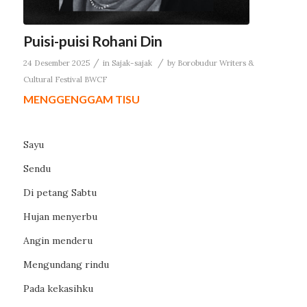
Puisi-puisi Rohani Din
/
/
24 Desember 2025
in
Sajak-sajak
by
Borobudur Writers &
Cultural Festival BWCF
MENGGENGGAM TISU
Sayu
Sendu
Di petang Sabtu
Hujan menyerbu
Angin menderu
Mengundang rindu
Pada kekasihku