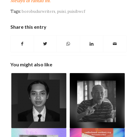
Melayu di rantau ini.
Tags:
borobudurwriters
,
puisi
,
puisibwcf
Share this entry
You might also like