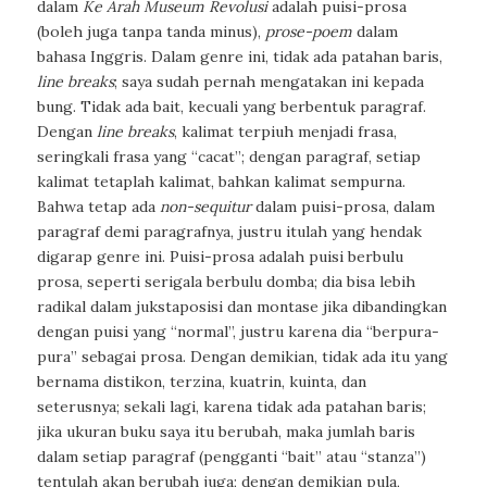
dalam
Ke
Arah Museum Revolusi
adalah puisi-prosa
(boleh juga tanpa tanda minus),
prose-poem
dalam
bahasa Inggris. Dalam genre ini, tidak ada patahan baris,
line breaks
; saya sudah pernah mengatakan ini kepada
bung. Tidak ada bait, kecuali yang berbentuk paragraf.
Dengan
line breaks
, kalimat terpiuh menjadi frasa,
seringkali frasa yang “cacat”; dengan paragraf, setiap
kalimat tetaplah kalimat, bahkan kalimat sempurna.
Bahwa tetap ada
non-sequitur
dalam puisi-prosa, dalam
paragraf demi paragrafnya, justru itulah yang hendak
digarap genre ini. Puisi-prosa adalah puisi berbulu
prosa, seperti serigala berbulu domba; dia bisa lebih
radikal dalam jukstaposisi dan montase jika dibandingkan
dengan puisi yang “normal”, justru karena dia “berpura-
pura” sebagai prosa. Dengan demikian, tidak ada itu yang
bernama distikon, terzina, kuatrin, kuinta, dan
seterusnya; sekali lagi, karena tidak ada patahan baris;
jika ukuran buku saya itu berubah, maka jumlah baris
dalam setiap paragraf (pengganti “bait” atau “stanza”)
tentulah akan berubah juga; dengan demikian pula,