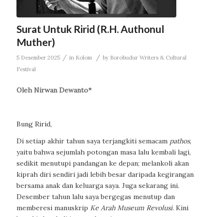
Surat Untuk Ririd (R.H. Authonul
Muther)
/
/
5 Desember 2025
in
Kolom
by
Borobudur Writers & Cultural
Festival
Oleh Nirwan Dewanto*
Bung Ririd,
Di setiap akhir tahun saya terjangkiti semacam
pathos
,
yaitu bahwa sejumlah potongan masa lalu kembali lagi,
sedikit menutupi pandangan ke depan; melankoli akan
kiprah diri sendiri jadi lebih besar daripada kegirangan
bersama anak dan keluarga saya. Juga sekarang ini.
Desember tahun lalu saya bergegas menutup dan
memberesi manuskrip
Ke Arah Museum Revolusi
. Kini