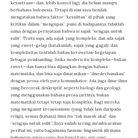
kesastraan—dan, lebih konyol lagi, dia belum mampu
berbahasa Indonesia. Tetapi di sini saya hendak
mengatakan bahwa faktor “kesulitan” di pihak sang
kritikus dalam “mengupas” puisi di hadapannya tidaklah
sama dengan pernyataan bahwa si sajak “sengaja untuk
sulit”. Tentu saja, ada sajak yang kompleks, dan ada sajak
yang ruwet-gelap (katakanlah, sajak yang gagal); dan
kompleksitas tentulah bukan keruwetan-kegelapan.
Sebagai pembanding: fisika modern itu kompleks—bukan
ruwet—dan hanya bisa dijangkau dengan bahasa
matematika, dan bisa saja dinarasikan—“disederhanakan”
dengan prosa oleh para komunikator. Ada juga ilmu-ilmu
yang bercorak deskriptif, seperti biologi dan geologi,
yang menggunakan bahasa prosa (artinya, bukan
matematika) tetapi tetap saja kompleks. Bagi mereka
yang menganut kreasionisme (yang tidak lain daripada
religi), semua (bahasa) ilmu itu “tak masuk akal” dan
“sengaja untuk sulit”. Saya sudah sering membicarakan
perihal ini, yaitu bagaimana fasisme linguistik (di mana
hubungan antara rupa dan bunyi kata, arti yang