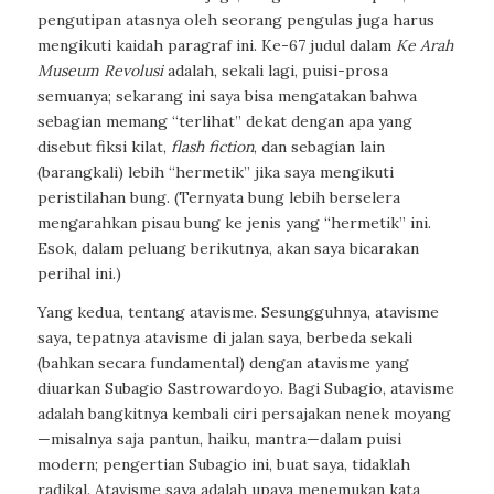
pengutipan atasnya oleh seorang pengulas juga harus
mengikuti kaidah paragraf ini. Ke-67 judul dalam
Ke Arah
Museum Revolusi
adalah, sekali lagi, puisi-prosa
semuanya; sekarang ini saya bisa mengatakan bahwa
sebagian memang “terlihat” dekat dengan apa yang
disebut fiksi kilat,
flash fiction
, dan sebagian lain
(barangkali) lebih “hermetik” jika saya mengikuti
peristilahan bung. (Ternyata bung lebih berselera
mengarahkan pisau bung ke jenis yang “hermetik” ini.
Esok, dalam peluang berikutnya, akan saya bicarakan
perihal ini.)
Yang kedua, tentang atavisme. Sesungguhnya, atavisme
saya, tepatnya atavisme di jalan saya, berbeda sekali
(bahkan secara fundamental) dengan atavisme yang
diuarkan Subagio Sastrowardoyo. Bagi Subagio, atavisme
adalah bangkitnya kembali ciri persajakan nenek moyang
—misalnya saja pantun, haiku, mantra—dalam puisi
modern; pengertian Subagio ini, buat saya, tidaklah
radikal. Atavisme saya adalah upaya menemukan kata