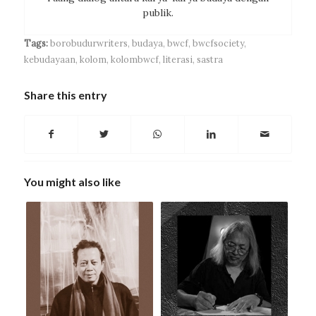
publik.
Tags:
borobudurwriters
,
budaya
,
bwcf
,
bwcfsociety
,
kebudayaan
,
kolom
,
kolombwcf
,
literasi
,
sastra
Share this entry
You might also like